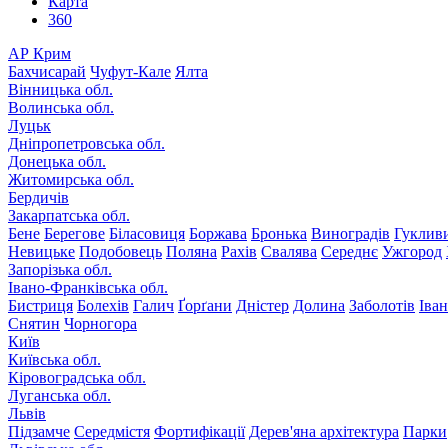
Карта
360
АР Крим
Бахчисарай
Чуфут-Кале
Ялта
Вінницька обл.
Волинська обл.
Луцьк
Дніпропетровська обл.
Донецька обл.
Житомирська обл.
Бердичів
Закарпатська обл.
Бене
Берегове
Біласовиця
Боржава
Бронька
Виноградів
Гуклив
Невицьке
Подобовець
Поляна
Рахів
Свалява
Середнє
Ужгород
Запорізька обл.
Івано-Франківська обл.
Бистриця
Болехів
Галич
Ґорґани
Дністер
Долина
Заболотів
Іва
Снятин
Чорногора
Київ
Київська обл.
Кіровоградська обл.
Луганська обл.
Львів
Підзамче
Середмістя
Фортифікації
Дерев'яна архітектура
Парки