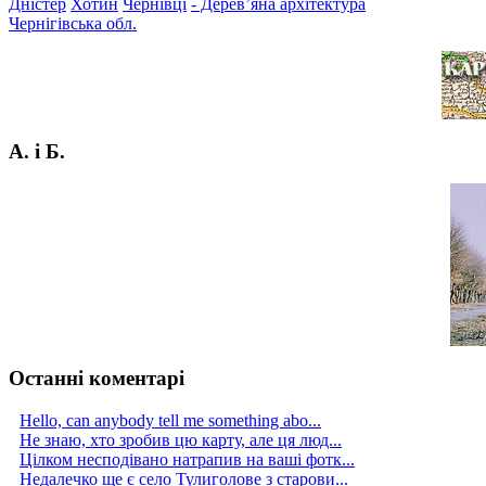
Дністер
Хотин
Чернівці
- Дерев’яна архітектура
Чернігівська обл.
А. і Б.
Останні коментарі
Hello, can anybody tell me something abo...
Не знаю, хто зробив цю карту, але ця люд...
Цілком несподівано натрапив на ваші фотк...
Недалечко ще є село Тулиголове з старови...