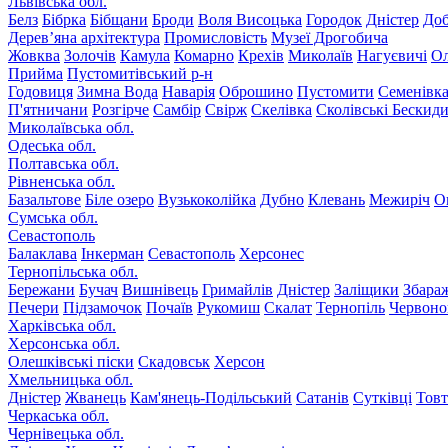
Львівська обл.
Белз
Бібрка
Бібщани
Броди
Воля Висоцька
Городок
Дністер
До
Дерев’яна архітектура
Промисловість
Музеї Дрогобича
Жовква
Золочів
Камула
Комарно
Крехів
Миколаїв
Нагуєвичі
Ол
Прийма
Пустомитівський р-н
Годовиця
Зимна Вода
Наварія
Оброшино
Пустомити
Семенівк
П'ятничани
Розгірче
Самбір
Свірж
Скелівка
Сколівські Бескид
Миколаївська обл.
Одеська обл.
Полтавська обл.
Рівненська обл.
Базальтове
Біле озеро
Вузькоколійка
Дубно
Клевань
Межиріч
О
Сумська обл.
Севастополь
Балаклава
Інкерман
Севастополь
Херсонес
Тернопільська обл.
Бережани
Бучач
Вишнівець
Гримайлів
Дністер
Заліщики
Збара
Печери
Підзамочок
Почаїв
Рукомиш
Скалат
Тернопіль
Червоно
Харківська обл.
Херсонська обл.
Олешківські піски
Скадовськ
Херсон
Хмельницька обл.
Дністер
Жванець
Кам'янець-Подільський
Сатанів
Сутківці
Тов
Черкаська обл.
Чернівецька обл.