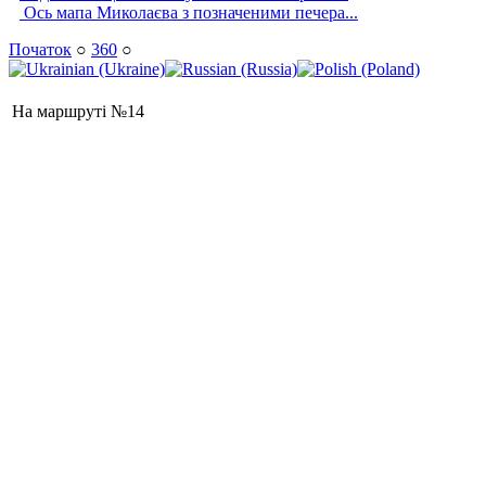
Ось мапа Миколаєва з позначеними печера...
Початок
○
360
○
На маршруті №14