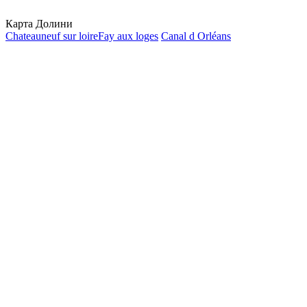
Карта Долини
Chateauneuf sur loire
Fay aux loges
Canal d Orléans