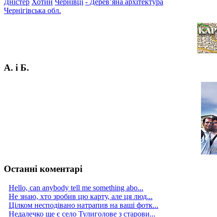
Дністер
Хотин
Чернівці
- Дерев’яна архітектура
Чернігівська обл.
А. і Б.
Останні коментарі
Hello, can anybody tell me something abo...
Не знаю, хто зробив цю карту, але ця люд...
Цілком несподівано натрапив на ваші фотк...
Недалечко ще є село Тулиголове з старови...