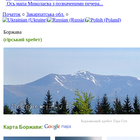
Ось мапа Миколаєва з позначеними печера...
Початок
○
Закарпатська обл.
○
Боржава
(гірський хребет)
Боржавський хребет. Гора Стіг.
Карта Боржави: