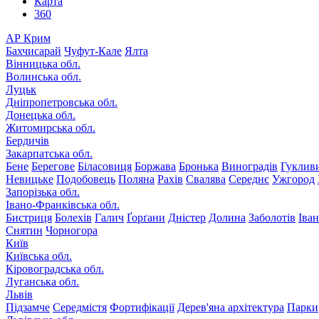
Карта
360
АР Крим
Бахчисарай
Чуфут-Кале
Ялта
Вінницька обл.
Волинська обл.
Луцьк
Дніпропетровська обл.
Донецька обл.
Житомирська обл.
Бердичів
Закарпатська обл.
Бене
Берегове
Біласовиця
Боржава
Бронька
Виноградів
Гуклив
Невицьке
Подобовець
Поляна
Рахів
Свалява
Середнє
Ужгород
Запорізька обл.
Івано-Франківська обл.
Бистриця
Болехів
Галич
Ґорґани
Дністер
Долина
Заболотів
Іва
Снятин
Чорногора
Київ
Київська обл.
Кіровоградська обл.
Луганська обл.
Львів
Підзамче
Середмістя
Фортифікації
Дерев'яна архітектура
Парки