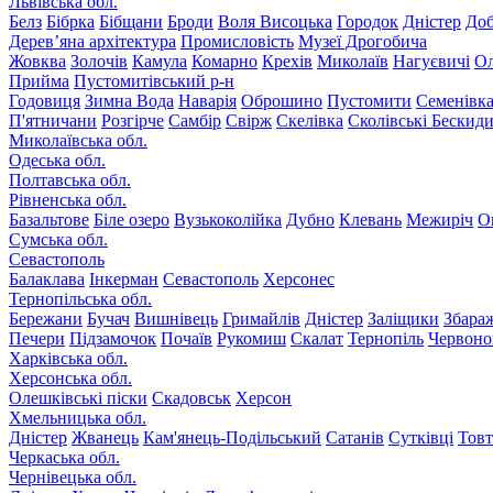
Львівська обл.
Белз
Бібрка
Бібщани
Броди
Воля Висоцька
Городок
Дністер
До
Дерев’яна архітектура
Промисловість
Музеї Дрогобича
Жовква
Золочів
Камула
Комарно
Крехів
Миколаїв
Нагуєвичі
Ол
Прийма
Пустомитівський р-н
Годовиця
Зимна Вода
Наварія
Оброшино
Пустомити
Семенівк
П'ятничани
Розгірче
Самбір
Свірж
Скелівка
Сколівські Бескид
Миколаївська обл.
Одеська обл.
Полтавська обл.
Рівненська обл.
Базальтове
Біле озеро
Вузькоколійка
Дубно
Клевань
Межиріч
О
Сумська обл.
Севастополь
Балаклава
Інкерман
Севастополь
Херсонес
Тернопільська обл.
Бережани
Бучач
Вишнівець
Гримайлів
Дністер
Заліщики
Збара
Печери
Підзамочок
Почаїв
Рукомиш
Скалат
Тернопіль
Червоно
Харківська обл.
Херсонська обл.
Олешківські піски
Скадовськ
Херсон
Хмельницька обл.
Дністер
Жванець
Кам'янець-Подільський
Сатанів
Сутківці
Тов
Черкаська обл.
Чернівецька обл.