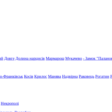
ий
Довге
Долина нарцисів
Мармарош
Мукачево
- Замок "Палано
но-Франківськ
Косів
Крилос
Манява
Надвірна
Раковець
Рогатин
Некрополі