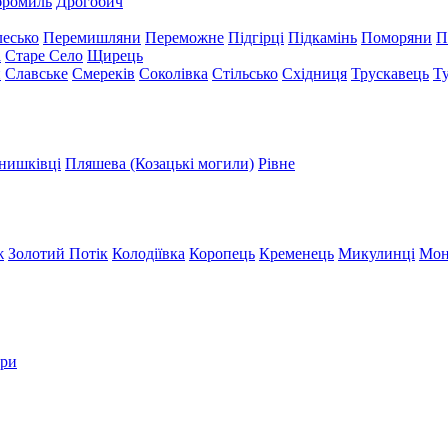
бромиль
Дрогобич
есько
Перемишляни
Переможне
Підгірці
Підкамінь
Поморяни
П
а
Старе Село
Щирець
и
Славське
Смереків
Соколівка
Стільсько
Східниця
Трускавець
Т
нишківці
Пляшева (Козацькі могили)
Рівне
ж
Золотий Потік
Колодіївка
Коропець
Кременець
Микулинці
Мон
три