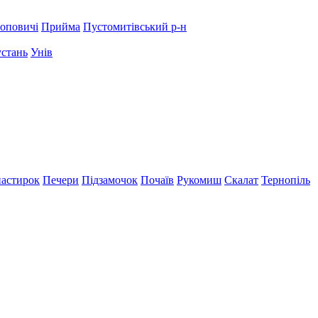
оповичі
Прийма
Пустомитівський р-н
устань
Унів
астирок
Печери
Підзамочок
Почаїв
Рукомиш
Скалат
Тернопіль