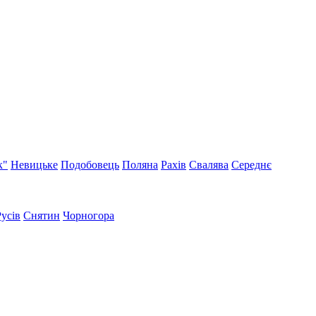
к"
Невицьке
Подобовець
Поляна
Рахів
Свалява
Середнє
Русів
Снятин
Чорногора