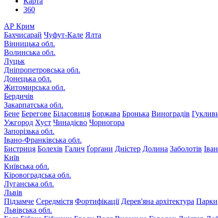
Карта
360
АР Крим
Бахчисарай
Чуфут-Кале
Ялта
Вінницька обл.
Волинська обл.
Луцьк
Дніпропетровська обл.
Донецька обл.
Житомирська обл.
Бердичів
Закарпатська обл.
Бене
Берегове
Біласовиця
Боржава
Бронька
Виноградів
Гуклив
Ужгород
Хуст
Чинадієво
Чорногора
Запорізька обл.
Івано-Франківська обл.
Бистриця
Болехів
Галич
Ґорґани
Дністер
Долина
Заболотів
Іва
Київ
Київська обл.
Кіровоградська обл.
Луганська обл.
Львів
Підзамче
Середмістя
Фортифікації
Дерев'яна архітектура
Парки
Львівська обл.