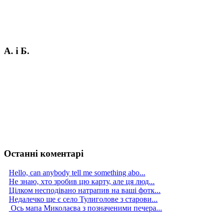
А. і Б.
Останні коментарі
Hello, can anybody tell me something abo...
Не знаю, хто зробив цю карту, але ця люд...
Цілком несподівано натрапив на ваші фотк...
Недалечко ще є село Тулиголове з старови...
Ось мапа Миколаєва з позначеними печера...