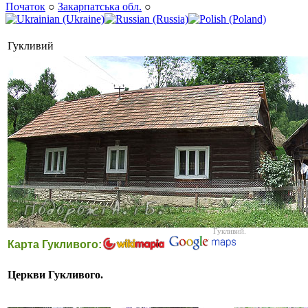
Початок
○
Закарпатська обл.
○
Гукливий
Гукливий.
Карта Гукливого:
Церкви Гукливого.