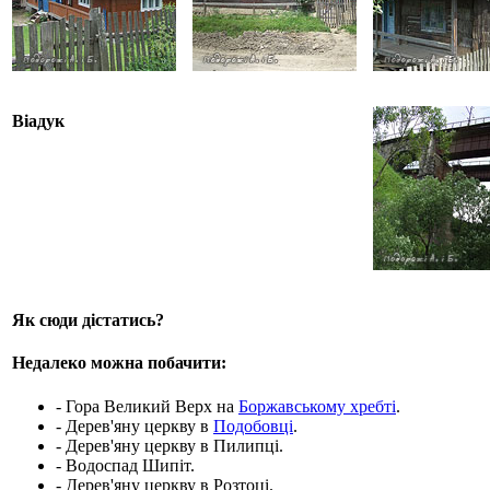
Віадук
Як сюди дістатись?
Недалеко можна побачити:
- Гора Великий Верх на
Боржавському хребті
.
- Дерев'яну церкву в
Подобовці
.
- Дерев'яну церкву в Пилипці.
- Водоспад Шипіт.
- Дерев'яну церкву в Розтоці.