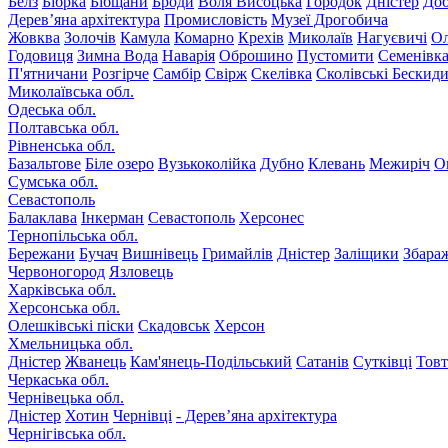
Белз
Бібрка
Бібщани
Броди
Воля Висоцька
Городок
Дністер
До
Дерев’яна архітектура
Промисловість
Музеї Дрогобича
Жовква
Золочів
Камула
Комарно
Крехів
Миколаїв
Нагуєвичі
Ол
Годовиця
Зимна Вода
Наварія
Оброшино
Пустомити
Семенівк
П'ятничани
Розгірче
Самбір
Свірж
Скелівка
Сколівські Бескид
Миколаївська обл.
Одеська обл.
Полтавська обл.
Рівненська обл.
Базальтове
Біле озеро
Вузькоколійка
Дубно
Клевань
Межиріч
О
Сумська обл.
Севастополь
Балаклава
Інкерман
Севастополь
Херсонес
Тернопільська обл.
Бережани
Бучач
Вишнівець
Гримайлів
Дністер
Заліщики
Збара
Червоногород
Язловець
Харківська обл.
Херсонська обл.
Олешківські піски
Скадовськ
Херсон
Хмельницька обл.
Дністер
Жванець
Кам'янець-Подільський
Сатанів
Сутківці
Тов
Черкаська обл.
Чернівецька обл.
Дністер
Хотин
Чернівці
- Дерев’яна архітектура
Чернігівська обл.