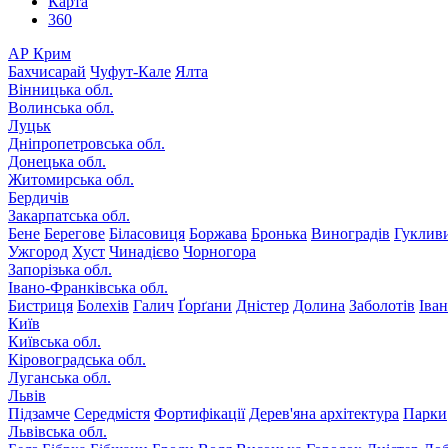
Карта
360
АР Крим
Бахчисарай
Чуфут-Кале
Ялта
Вінницька обл.
Волинська обл.
Луцьк
Дніпропетровська обл.
Донецька обл.
Житомирська обл.
Бердичів
Закарпатська обл.
Бене
Берегове
Біласовиця
Боржава
Бронька
Виноградів
Гуклив
Ужгород
Хуст
Чинадієво
Чорногора
Запорізька обл.
Івано-Франківська обл.
Бистриця
Болехів
Галич
Ґорґани
Дністер
Долина
Заболотів
Іва
Київ
Київська обл.
Кіровоградська обл.
Луганська обл.
Львів
Підзамче
Середмістя
Фортифікації
Дерев'яна архітектура
Парки
Львівська обл.