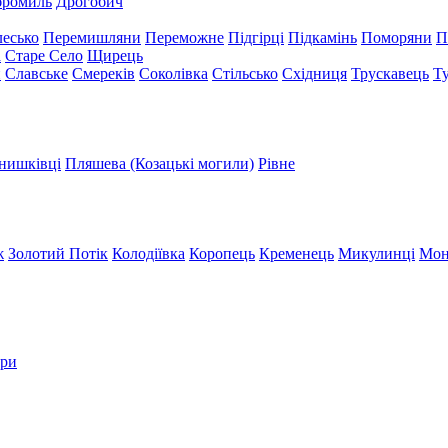
бромиль
Дрогобич
есько
Перемишляни
Переможне
Підгірці
Підкамінь
Поморяни
П
а
Старе Село
Щирець
и
Славське
Смереків
Соколівка
Стільсько
Східниця
Трускавець
Т
нишківці
Пляшева (Козацькі могили)
Рівне
ж
Золотий Потік
Колодіївка
Коропець
Кременець
Микулинці
Мон
три