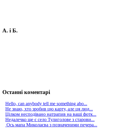
А. і Б.
Останні коментарі
Hello, can anybody tell me something abo...
Не знаю, хто зробив цю карту, але ця люд...
Цілком несподівано натрапив на ваші фотк...
Недалечко ще є село Тулиголове з старови...
Ось мапа Миколаєва з позначеними печера...