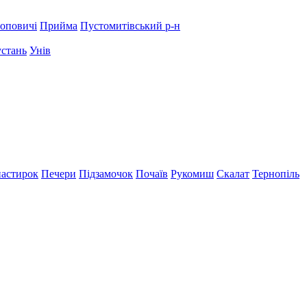
оповичі
Прийма
Пустомитівський р-н
устань
Унів
астирок
Печери
Підзамочок
Почаїв
Рукомиш
Скалат
Тернопіль