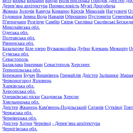
Белз
Бібрка
Бібщани
Броди
Воля Висоцька
Городок
Дністер
До
Дерев’яна архітектура
Промисловість
Музеї Дрогобича
Жовква
Золочів
Камула
Комарно
Крехів
Миколаїв
Нагуєвичі
Ол
Годовиця
Зимна Вода
Наварія
Оброшино
Пустомити
Семенівк
П'ятничани
Розгірче
Самбір
Свірж
Скелівка
Сколівські Бескид
Миколаївська обл.
Одеська обл.
Полтавська обл.
Рівненська обл.
Базальтове
Біле озеро
Вузькоколійка
Дубно
Клевань
Межиріч
О
Сумська обл.
Севастополь
Балаклава
Інкерман
Севастополь
Херсонес
Тернопільська обл.
Бережани
Бучач
Вишнівець
Гримайлів
Дністер
Заліщики
Збара
Червоногород
Язловець
Харківська обл.
Херсонська обл.
Олешківські піски
Скадовськ
Херсон
Хмельницька обл.
Дністер
Жванець
Кам'янець-Подільський
Сатанів
Сутківці
Тов
Черкаська обл.
Чернівецька обл.
Дністер
Хотин
Чернівці
- Дерев’яна архітектура
Чернігівська обл.