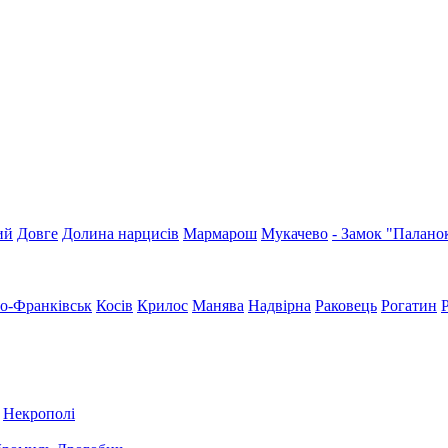
ий
Довге
Долина нарцисів
Мармарош
Мукачево
- Замок "Палано
но-Франківськ
Косів
Крилос
Манява
Надвірна
Раковець
Рогатин
Некрополі