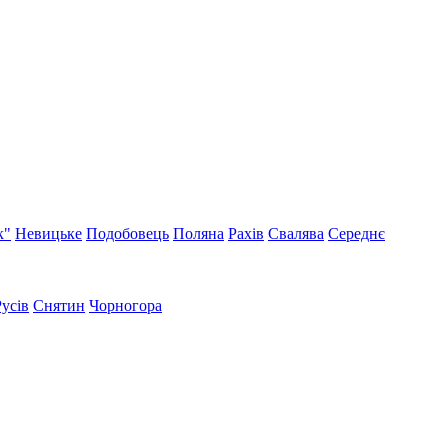
к"
Невицьке
Подобовець
Поляна
Рахів
Свалява
Середнє
Русів
Снятин
Чорногора