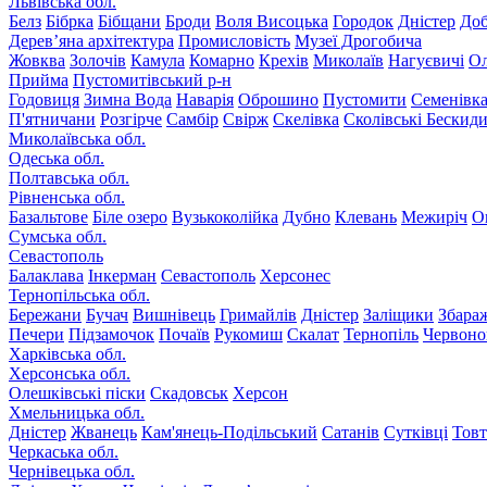
Львівська обл.
Белз
Бібрка
Бібщани
Броди
Воля Висоцька
Городок
Дністер
До
Дерев’яна архітектура
Промисловість
Музеї Дрогобича
Жовква
Золочів
Камула
Комарно
Крехів
Миколаїв
Нагуєвичі
Ол
Прийма
Пустомитівський р-н
Годовиця
Зимна Вода
Наварія
Оброшино
Пустомити
Семенівк
П'ятничани
Розгірче
Самбір
Свірж
Скелівка
Сколівські Бескид
Миколаївська обл.
Одеська обл.
Полтавська обл.
Рівненська обл.
Базальтове
Біле озеро
Вузькоколійка
Дубно
Клевань
Межиріч
О
Сумська обл.
Севастополь
Балаклава
Інкерман
Севастополь
Херсонес
Тернопільська обл.
Бережани
Бучач
Вишнівець
Гримайлів
Дністер
Заліщики
Збара
Печери
Підзамочок
Почаїв
Рукомиш
Скалат
Тернопіль
Червоно
Харківська обл.
Херсонська обл.
Олешківські піски
Скадовськ
Херсон
Хмельницька обл.
Дністер
Жванець
Кам'янець-Подільський
Сатанів
Сутківці
Тов
Черкаська обл.
Чернівецька обл.