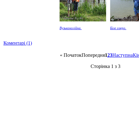
Вузькоколійка.
Біле озеро.
Коментарі (1)
«
Початок
Попередня
1
2
3
Наступна
Кі
Сторінка 1 з 3