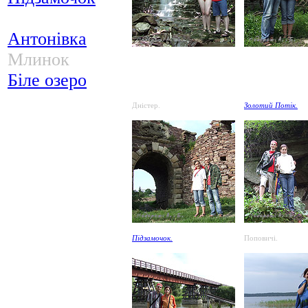
Антонівка
Млинок
Біле озеро
Дністер.
Золотий Потік.
Підзамочок.
Поповичі.