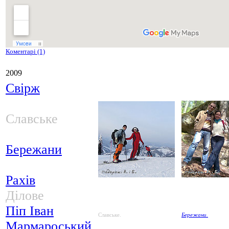
Коментарі (1)
2009
Свірж
Славське
Бережани
Рахів
Ділове
Піп Іван
Славське.
Бережани.
Мармароський