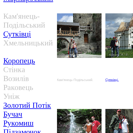
Кам'янець-
Подільський
Сутківці
Хмельницький
Коропець
Стінка
Возилів
Кам'янець-Подільський.
Сутківці.
Раковець
Уніж
Золотий Потік
Бучач
Рукомиш
Підзамочок