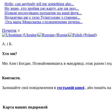
Hello, can anybody tell me something abo...
Не знаю, хто зробив цю карту, але ця люд...
Цілком несподівано натрапив на ваші фотк...
Недалечко ще є село Тулиголове з старови...
Ось мапа Миколаєва з позначеними печера...
Початок
○
А. і Б.
Хто ми?
Ми Аня і Богдан. Познайомившись в мандрівці, отак разом і п
Контакти.
Залишайте свої повідомлення в
гостьовій книзі
, або пишіть на
Карта наших подорожей