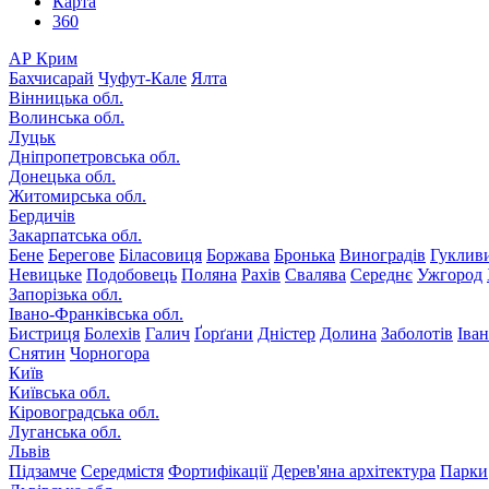
Карта
360
АР Крим
Бахчисарай
Чуфут-Кале
Ялта
Вінницька обл.
Волинська обл.
Луцьк
Дніпропетровська обл.
Донецька обл.
Житомирська обл.
Бердичів
Закарпатська обл.
Бене
Берегове
Біласовиця
Боржава
Бронька
Виноградів
Гуклив
Невицьке
Подобовець
Поляна
Рахів
Свалява
Середнє
Ужгород
Запорізька обл.
Івано-Франківська обл.
Бистриця
Болехів
Галич
Ґорґани
Дністер
Долина
Заболотів
Іва
Снятин
Чорногора
Київ
Київська обл.
Кіровоградська обл.
Луганська обл.
Львів
Підзамче
Середмістя
Фортифікації
Дерев'яна архітектура
Парки