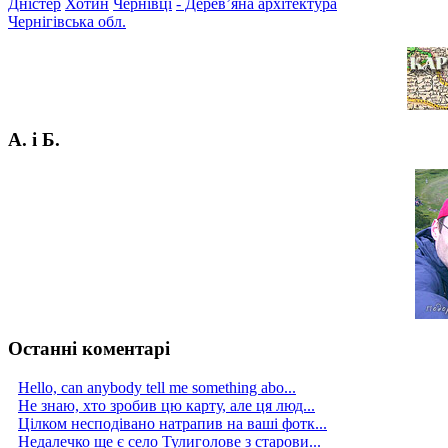
Дністер
Хотин
Чернівці
- Дерев’яна архітектура
Чернігівська обл.
А. і Б.
Останні коментарі
Hello, can anybody tell me something abo...
Не знаю, хто зробив цю карту, але ця люд...
Цілком несподівано натрапив на ваші фотк...
Недалечко ще є село Тулиголове з старови...