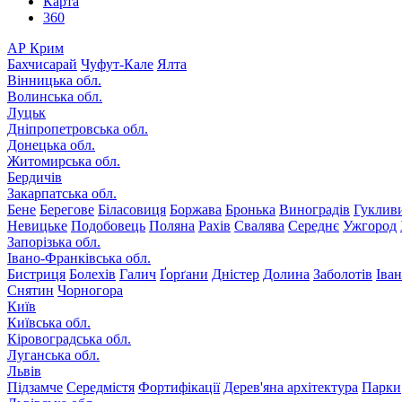
Карта
360
АР Крим
Бахчисарай
Чуфут-Кале
Ялта
Вінницька обл.
Волинська обл.
Луцьк
Дніпропетровська обл.
Донецька обл.
Житомирська обл.
Бердичів
Закарпатська обл.
Бене
Берегове
Біласовиця
Боржава
Бронька
Виноградів
Гуклив
Невицьке
Подобовець
Поляна
Рахів
Свалява
Середнє
Ужгород
Запорізька обл.
Івано-Франківська обл.
Бистриця
Болехів
Галич
Ґорґани
Дністер
Долина
Заболотів
Іва
Снятин
Чорногора
Київ
Київська обл.
Кіровоградська обл.
Луганська обл.
Львів
Підзамче
Середмістя
Фортифікації
Дерев'яна архітектура
Парки