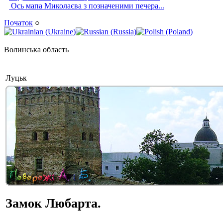
Ось мапа Миколаєва з позначеними печера...
Початок
○
Волинська область
Луцьк
Замок Любарта.