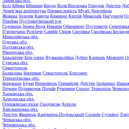
Львівська обл.
Белз
Бібрка
Бібщани
Броди
Воля Висоцька
Городок
Дністер
До
Дерев’яна архітектура
Промисловість
Музеї Дрогобича
Жовква
Золочів
Камула
Комарно
Крехів
Миколаїв
Нагуєвичі
Ол
Прийма
Пустомитівський р-н
Годовиця
Зимна Вода
Наварія
Оброшино
Пустомити
Семенівк
П'ятничани
Розгірче
Самбір
Свірж
Скелівка
Сколівські Бескид
Миколаївська обл.
Одеська обл.
Полтавська обл.
Рівненська обл.
Базальтове
Біле озеро
Вузькоколійка
Дубно
Клевань
Межиріч
О
Сумська обл.
Севастополь
Балаклава
Інкерман
Севастополь
Херсонес
Тернопільська обл.
Бережани
Бучач
Вишнівець
Гримайлів
Дністер
Заліщики
Збара
Печери
Підзамочок
Почаїв
Рукомиш
Скалат
Тернопіль
Червоно
Харківська обл.
Херсонська обл.
Олешківські піски
Скадовськ
Херсон
Хмельницька обл.
Дністер
Жванець
Кам'янець-Подільський
Сатанів
Сутківці
Тов
Черкаська обл.
Чернівецька обл.