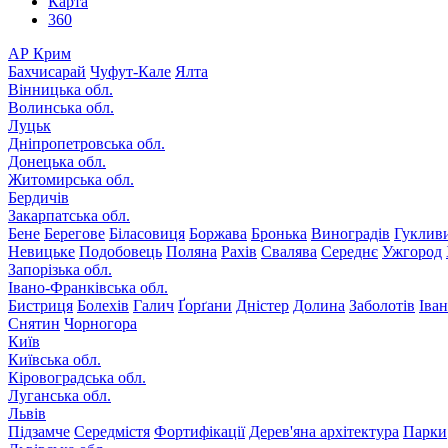
Карта
360
АР Крим
Бахчисарай
Чуфут-Кале
Ялта
Вінницька обл.
Волинська обл.
Луцьк
Дніпропетровська обл.
Донецька обл.
Житомирська обл.
Бердичів
Закарпатська обл.
Бене
Берегове
Біласовиця
Боржава
Бронька
Виноградів
Гуклив
Невицьке
Подобовець
Поляна
Рахів
Свалява
Середнє
Ужгород
Запорізька обл.
Івано-Франківська обл.
Бистриця
Болехів
Галич
Ґорґани
Дністер
Долина
Заболотів
Іва
Снятин
Чорногора
Київ
Київська обл.
Кіровоградська обл.
Луганська обл.
Львів
Підзамче
Середмістя
Фортифікації
Дерев'яна архітектура
Парки