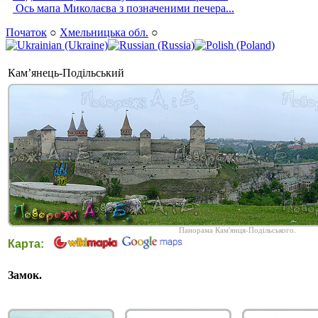
Ось мапа Миколаєва з позначеними печера...
Початок
○
Хмельницька обл.
○
Кам’янець-Подільський
Панорама Кам'янця-Подільського.
Карта:
Замок.