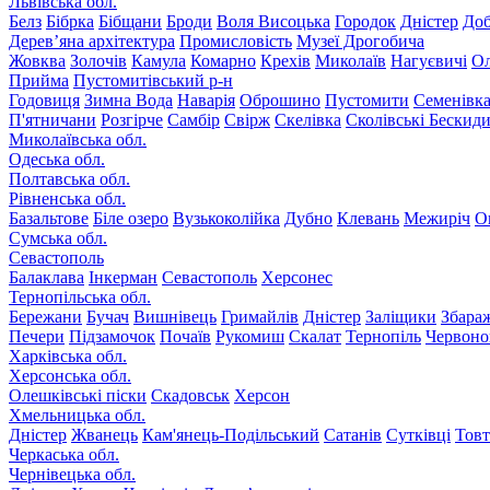
Львівська обл.
Белз
Бібрка
Бібщани
Броди
Воля Висоцька
Городок
Дністер
До
Дерев’яна архітектура
Промисловість
Музеї Дрогобича
Жовква
Золочів
Камула
Комарно
Крехів
Миколаїв
Нагуєвичі
Ол
Прийма
Пустомитівський р-н
Годовиця
Зимна Вода
Наварія
Оброшино
Пустомити
Семенівк
П'ятничани
Розгірче
Самбір
Свірж
Скелівка
Сколівські Бескид
Миколаївська обл.
Одеська обл.
Полтавська обл.
Рівненська обл.
Базальтове
Біле озеро
Вузькоколійка
Дубно
Клевань
Межиріч
О
Сумська обл.
Севастополь
Балаклава
Інкерман
Севастополь
Херсонес
Тернопільська обл.
Бережани
Бучач
Вишнівець
Гримайлів
Дністер
Заліщики
Збара
Печери
Підзамочок
Почаїв
Рукомиш
Скалат
Тернопіль
Червоно
Харківська обл.
Херсонська обл.
Олешківські піски
Скадовськ
Херсон
Хмельницька обл.
Дністер
Жванець
Кам'янець-Подільський
Сатанів
Сутківці
Тов
Черкаська обл.
Чернівецька обл.