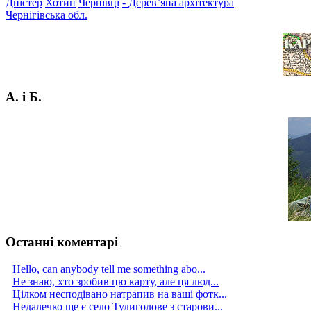
Дністер
Хотин
Чернівці
- Дерев’яна архітектура
Чернігівська обл.
А. і Б.
Останні коментарі
Hello, can anybody tell me something abo...
Не знаю, хто зробив цю карту, але ця люд...
Цілком несподівано натрапив на ваші фотк...
Недалечко ще є село Тулиголове з старови...