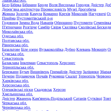
Львівська обл.
Белз
Бібрка
Бібщани
Броди
Воля Висоцька
Городок
Дністер
До
Дерев’яна архітектура
Промисловість
Музеї Дрогобича
Жовква
Золочів
Камула
Комарно
Крехів
Миколаїв
Нагуєвичі
Ол
Прийма
Пустомитівський р-н
Годовиця
Зимна Вода
Наварія
Оброшино
Пустомити
Семенівк
П'ятничани
Розгірче
Самбір
Свірж
Скелівка
Сколівські Бескид
Миколаївська обл.
Одеська обл.
Полтавська обл.
Рівненська обл.
Базальтове
Біле озеро
Вузькоколійка
Дубно
Клевань
Межиріч
О
Сумська обл.
Севастополь
Балаклава
Інкерман
Севастополь
Херсонес
Тернопільська обл.
Бережани
Бучач
Вишнівець
Гримайлів
Дністер
Заліщики
Збара
Печери
Підзамочок
Почаїв
Рукомиш
Скалат
Тернопіль
Червоно
Харківська обл.
Херсонська обл.
Олешківські піски
Скадовськ
Херсон
Хмельницька обл.
Дністер
Жванець
Кам'янець-Подільський
Сатанів
Сутківці
Тов
Черкаська обл.
Чернівецька обл.