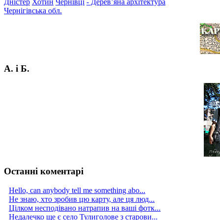
Дністер
Хотин
Чернівці
- Дерев’яна архітектура
Чернігівська обл.
А. і Б.
Останні коментарі
Hello, can anybody tell me something abo...
Не знаю, хто зробив цю карту, але ця люд...
Цілком несподівано натрапив на ваші фотк...
Недалечко ще є село Тулиголове з старови...