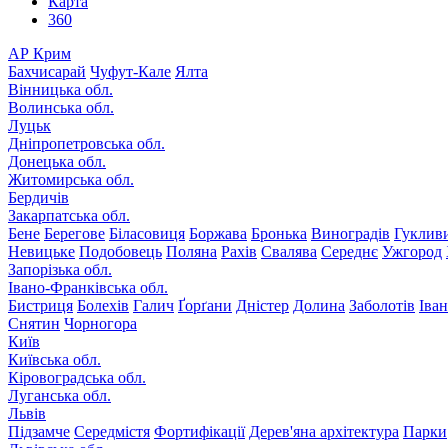
Карта
360
АР Крим
Бахчисарай
Чуфут-Кале
Ялта
Вінницька обл.
Волинська обл.
Луцьк
Дніпропетровська обл.
Донецька обл.
Житомирська обл.
Бердичів
Закарпатська обл.
Бене
Берегове
Біласовиця
Боржава
Бронька
Виноградів
Гуклив
Невицьке
Подобовець
Поляна
Рахів
Свалява
Середнє
Ужгород
Запорізька обл.
Івано-Франківська обл.
Бистриця
Болехів
Галич
Ґорґани
Дністер
Долина
Заболотів
Іва
Снятин
Чорногора
Київ
Київська обл.
Кіровоградська обл.
Луганська обл.
Львів
Підзамче
Середмістя
Фортифікації
Дерев'яна архітектура
Парки