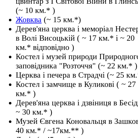
цвинтар з І Світової Війни в Глинс
(~ 10 км.* )
Жовква
(~ 15 км.*)
Дерев'яна церква і меморіал Несте
в Волі Висоцькій ( ~ 17 км.* і ~ 20
км.* відповідно )
Костел і музей природи Природног
заповідника "Розточчя" (~ 22 км.* )
Церква і печера в Страдчі (~ 25 км.
Костел і замчище в Куликові ( ~ 27
км.* )
Дерев'яна церква і дзвіниця в Бесід
~ 30 км.* )
Музей Євгена Коновальця в Зашков
40 км.* / ~17км.** )