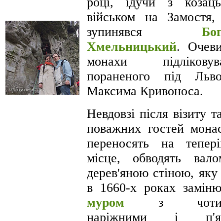
році, ідучи з козац
військом на Замостя,
зупинявся
Бо
Хмельницький
. Очев
монахи підліковува
пораненого під Льв
Максима Кривоноса.
Невдовзі після візиту т
поважних гостей мона
переносять на тепер
місце, обводять вал
дерев'яною стіною, яку
в 1660-х роках замін
муром
з чоти
наріжними і п'я