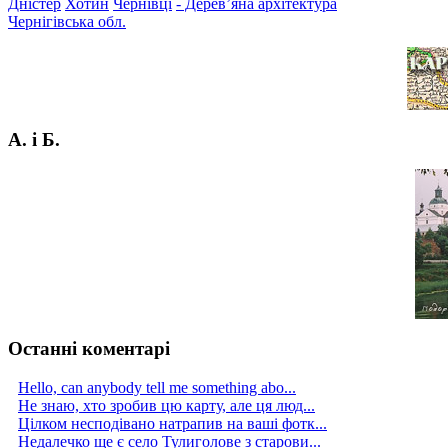
Дністер
Хотин
Чернівці
- Дерев’яна архітектура
Чернігівська обл.
А. і Б.
Останні коментарі
Hello, can anybody tell me something abo...
Не знаю, хто зробив цю карту, але ця люд...
Цілком несподівано натрапив на ваші фотк...
Недалечко ще є село Тулиголове з старови...