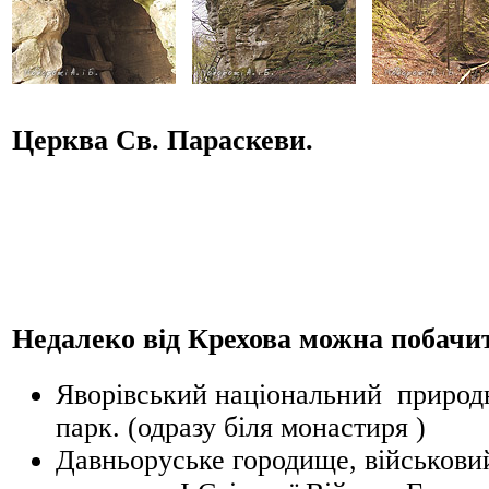
Церква Св. Параскеви.
Недалеко від Крехова можна побачит
Яворівський національний природ
парк. (одразу біля монастиря )
Давньоруське городище, військови