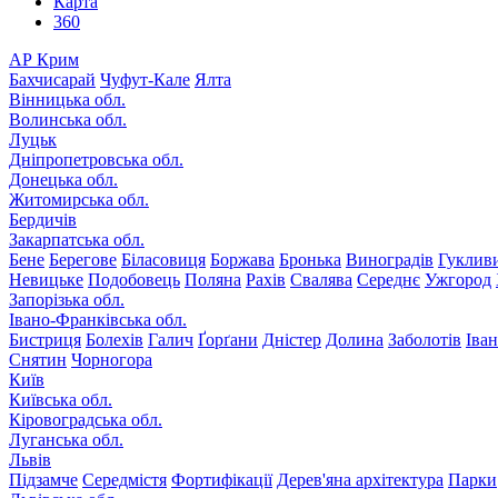
Карта
360
АР Крим
Бахчисарай
Чуфут-Кале
Ялта
Вінницька обл.
Волинська обл.
Луцьк
Дніпропетровська обл.
Донецька обл.
Житомирська обл.
Бердичів
Закарпатська обл.
Бене
Берегове
Біласовиця
Боржава
Бронька
Виноградів
Гуклив
Невицьке
Подобовець
Поляна
Рахів
Свалява
Середнє
Ужгород
Запорізька обл.
Івано-Франківська обл.
Бистриця
Болехів
Галич
Ґорґани
Дністер
Долина
Заболотів
Іва
Снятин
Чорногора
Київ
Київська обл.
Кіровоградська обл.
Луганська обл.
Львів
Підзамче
Середмістя
Фортифікації
Дерев'яна архітектура
Парки