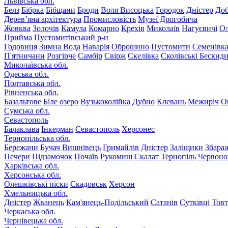
Львівська обл.
Белз
Бібрка
Бібщани
Броди
Воля Висоцька
Городок
Дністер
До
Дерев’яна архітектура
Промисловість
Музеї Дрогобича
Жовква
Золочів
Камула
Комарно
Крехів
Миколаїв
Нагуєвичі
Ол
Прийма
Пустомитівський р-н
Годовиця
Зимна Вода
Наварія
Оброшино
Пустомити
Семенівк
П'ятничани
Розгірче
Самбір
Свірж
Скелівка
Сколівські Бескид
Миколаївська обл.
Одеська обл.
Полтавська обл.
Рівненська обл.
Базальтове
Біле озеро
Вузькоколійка
Дубно
Клевань
Межиріч
О
Сумська обл.
Севастополь
Балаклава
Інкерман
Севастополь
Херсонес
Тернопільська обл.
Бережани
Бучач
Вишнівець
Гримайлів
Дністер
Заліщики
Збара
Печери
Підзамочок
Почаїв
Рукомиш
Скалат
Тернопіль
Червоно
Харківська обл.
Херсонська обл.
Олешківські піски
Скадовськ
Херсон
Хмельницька обл.
Дністер
Жванець
Кам'янець-Подільський
Сатанів
Сутківці
Тов
Черкаська обл.
Чернівецька обл.