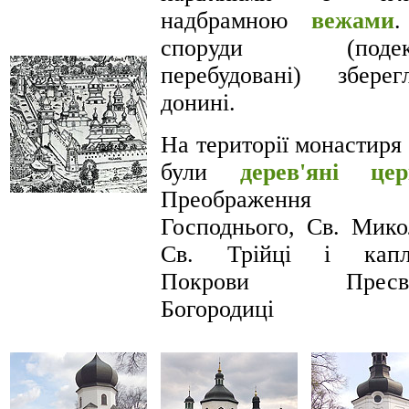
надбрамною
вежами
.
споруди (подек
перебудовані) зберег
донині.
На території монастиря 
були
дерев'яні це
Преображення
Господнього, Св. Мико
Св. Трійці і капл
Покрови Пресвя
Богородиці