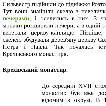
Сильвестр підійшли до підніжжя Розто
Тут вони знайшли скелю з невелич
печерами
, і оселились в них. З ч
монахи розширили печери, а в одній з
витесали церкву-каплицю. Пізніше,
скелею збудували дерев'яну церкву Св.
Петра і Павла. Так почалась іст
Крехівського монастиря.
Крехівський монастир.
До середині XVII стол
монастир був вже до
відомим в окрузі. В 