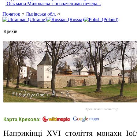
Ось мапа Миколаєва з позначеними печера...
Початок
○
Львівська обл.
○
Крехів
Крехівський монастир.
Карта Крехова:
Наприкінці XVI століття монахи Іої