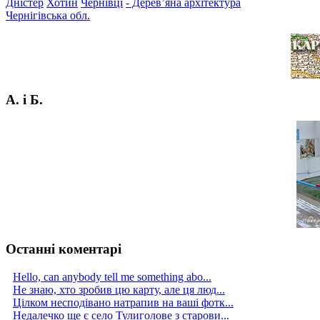
Дністер
Хотин
Чернівці
- Дерев’яна архітектура
Чернігівська обл.
А. і Б.
Останні коментарі
Hello, can anybody tell me something abo...
Не знаю, хто зробив цю карту, але ця люд...
Цілком несподівано натрапив на ваші фотк...
Недалечко ще є село Тулиголове з старови...