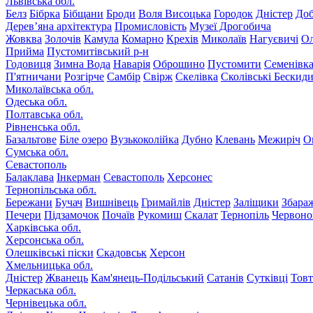
Львівська обл.
Белз
Бібрка
Бібщани
Броди
Воля Висоцька
Городок
Дністер
До
Дерев’яна архітектура
Промисловість
Музеї Дрогобича
Жовква
Золочів
Камула
Комарно
Крехів
Миколаїв
Нагуєвичі
Ол
Прийма
Пустомитівський р-н
Годовиця
Зимна Вода
Наварія
Оброшино
Пустомити
Семенівк
П'ятничани
Розгірче
Самбір
Свірж
Скелівка
Сколівські Бескид
Миколаївська обл.
Одеська обл.
Полтавська обл.
Рівненська обл.
Базальтове
Біле озеро
Вузькоколійка
Дубно
Клевань
Межиріч
О
Сумська обл.
Севастополь
Балаклава
Інкерман
Севастополь
Херсонес
Тернопільська обл.
Бережани
Бучач
Вишнівець
Гримайлів
Дністер
Заліщики
Збара
Печери
Підзамочок
Почаїв
Рукомиш
Скалат
Тернопіль
Червоно
Харківська обл.
Херсонська обл.
Олешківські піски
Скадовськ
Херсон
Хмельницька обл.
Дністер
Жванець
Кам'янець-Подільський
Сатанів
Сутківці
Тов
Черкаська обл.
Чернівецька обл.