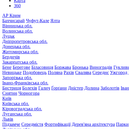
Карта
360
АР Крим
Бахчисарай
Чуфут-Кале
Ялта
Вінницька обл.
Волинська обл.
Луцьк
Дніпропетровська обл.
Донецька обл.
Житомирська обл.
Бердичів
Закарпатська обл.
Бене
Берегове
Біласовиця
Боржава
Бронька
Виноградів
Гуклив
Невицьке
Подобовець
Поляна
Рахів
Свалява
Середнє
Ужгород
Запорізька обл.
Івано-Франківська обл.
Бистриця
Болехів
Галич
Ґорґани
Дністер
Долина
Заболотів
Іва
Снятин
Чорногора
Київ
Київська обл.
Кіровоградська обл.
Луганська обл.
Львів
Підзамче
Середмістя
Фортифікації
Дерев'яна архітектура
Парки