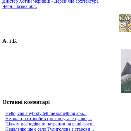
Дністер
Хотин
Чернівці
- Дерев’яна архітектура
Чернігівська обл.
А. і Б.
Останні коментарі
Hello, can anybody tell me something abo...
Не знаю, хто зробив цю карту, але ця люд...
Цілком несподівано натрапив на ваші фотк...
Недалечко ще є село Тулиголове з старови...