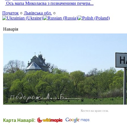
Ось мапа Миколаєва з позначеними печера...
Початок
○
Львівська обл.
○
Наварія
Костел на краю села.
Карта Наварії: