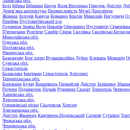
Львівська обл.
Белз
Бібрка
Бібщани
Броди
Воля Висоцька
Городок
Дністер
До
Дерев’яна архітектура
Промисловість
Музеї Дрогобича
Жовква
Золочів
Камула
Комарно
Крехів
Миколаїв
Нагуєвичі
Ол
Прийма
Пустомитівський р-н
Годовиця
Зимна Вода
Наварія
Оброшино
Пустомити
Семенівк
П'ятничани
Розгірче
Самбір
Свірж
Скелівка
Сколівські Бескид
Миколаївська обл.
Одеська обл.
Полтавська обл.
Рівненська обл.
Базальтове
Біле озеро
Вузькоколійка
Дубно
Клевань
Межиріч
О
Сумська обл.
Севастополь
Балаклава
Інкерман
Севастополь
Херсонес
Тернопільська обл.
Бережани
Бучач
Вишнівець
Гримайлів
Дністер
Заліщики
Збара
Печери
Підзамочок
Почаїв
Рукомиш
Скалат
Тернопіль
Червоно
Харківська обл.
Херсонська обл.
Олешківські піски
Скадовськ
Херсон
Хмельницька обл.
Дністер
Жванець
Кам'янець-Подільський
Сатанів
Сутківці
Тов
Черкаська обл.
Чернівецька обл.