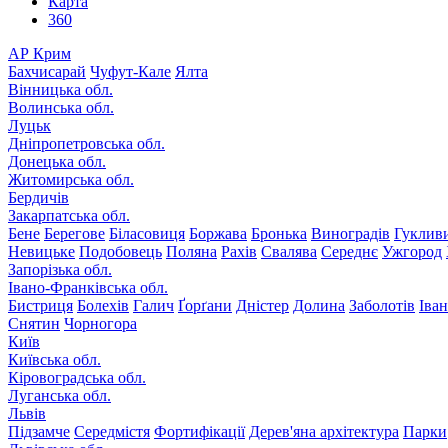
Карта
360
АР Крим
Бахчисарай
Чуфут-Кале
Ялта
Вінницька обл.
Волинська обл.
Луцьк
Дніпропетровська обл.
Донецька обл.
Житомирська обл.
Бердичів
Закарпатська обл.
Бене
Берегове
Біласовиця
Боржава
Бронька
Виноградів
Гуклив
Невицьке
Подобовець
Поляна
Рахів
Свалява
Середнє
Ужгород
Запорізька обл.
Івано-Франківська обл.
Бистриця
Болехів
Галич
Ґорґани
Дністер
Долина
Заболотів
Іва
Снятин
Чорногора
Київ
Київська обл.
Кіровоградська обл.
Луганська обл.
Львів
Підзамче
Середмістя
Фортифікації
Дерев'яна архітектура
Парки