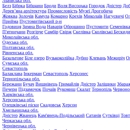
Львівська обл.
Белз
Бібрка
Бібщани
Броди
Воля Висоцька
Городок
Дністер
До
Дерев’яна архітектура
Промисловість
Музеї Дрогобича
Жовква
Золочів
Камула
Комарно
Крехів
Миколаїв
Нагуєвичі
Ол
Прийма
Пустомитівський р-н
Годовиця
Зимна Вода
Наварія
Оброшино
Пустомити
Семенівк
П'ятничани
Розгірче
Самбір
Свірж
Скелівка
Сколівські Бескид
Миколаївська обл.
Одеська обл.
Полтавська обл.
Рівненська обл.
Базальтове
Біле озеро
Вузькоколійка
Дубно
Клевань
Межиріч
О
Сумська обл.
Севастополь
Балаклава
Інкерман
Севастополь
Херсонес
Тернопільська обл.
Бережани
Бучач
Вишнівець
Гримайлів
Дністер
Заліщики
Збара
Печери
Підзамочок
Почаїв
Рукомиш
Скалат
Тернопіль
Червоно
Харківська обл.
Херсонська обл.
Олешківські піски
Скадовськ
Херсон
Хмельницька обл.
Дністер
Жванець
Кам'янець-Подільський
Сатанів
Сутківці
Тов
Черкаська обл.
Чернівецька обл.