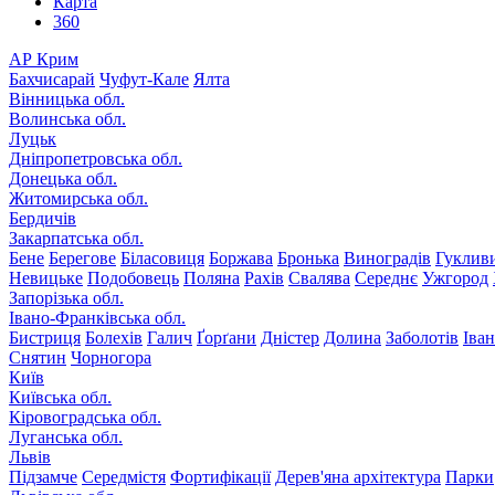
Карта
360
АР Крим
Бахчисарай
Чуфут-Кале
Ялта
Вінницька обл.
Волинська обл.
Луцьк
Дніпропетровська обл.
Донецька обл.
Житомирська обл.
Бердичів
Закарпатська обл.
Бене
Берегове
Біласовиця
Боржава
Бронька
Виноградів
Гуклив
Невицьке
Подобовець
Поляна
Рахів
Свалява
Середнє
Ужгород
Запорізька обл.
Івано-Франківська обл.
Бистриця
Болехів
Галич
Ґорґани
Дністер
Долина
Заболотів
Іва
Снятин
Чорногора
Київ
Київська обл.
Кіровоградська обл.
Луганська обл.
Львів
Підзамче
Середмістя
Фортифікації
Дерев'яна архітектура
Парки