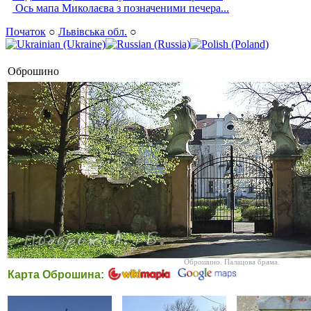
Ось мапа Миколаєва з позначеними печера...
Початок
○
Львівська обл.
○
Оброшино
Оброшино. Палацова брама.
Карта Оброшина: