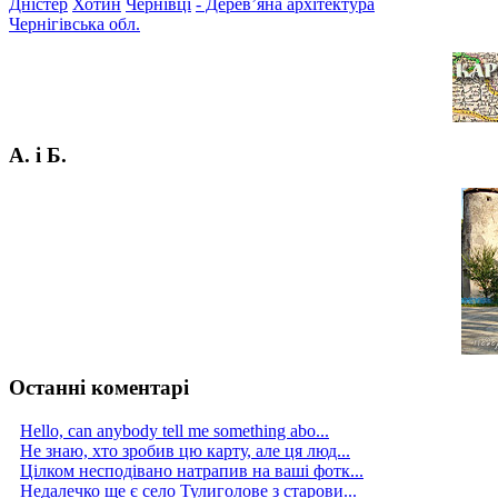
Дністер
Хотин
Чернівці
- Дерев’яна архітектура
Чернігівська обл.
А. і Б.
Останні коментарі
Hello, can anybody tell me something abo...
Не знаю, хто зробив цю карту, але ця люд...
Цілком несподівано натрапив на ваші фотк...
Недалечко ще є село Тулиголове з старови...