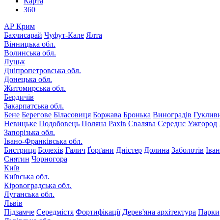
Карта
360
АР Крим
Бахчисарай
Чуфут-Кале
Ялта
Вінницька обл.
Волинська обл.
Луцьк
Дніпропетровська обл.
Донецька обл.
Житомирська обл.
Бердичів
Закарпатська обл.
Бене
Берегове
Біласовиця
Боржава
Бронька
Виноградів
Гуклив
Невицьке
Подобовець
Поляна
Рахів
Свалява
Середнє
Ужгород
Запорізька обл.
Івано-Франківська обл.
Бистриця
Болехів
Галич
Ґорґани
Дністер
Долина
Заболотів
Іва
Снятин
Чорногора
Київ
Київська обл.
Кіровоградська обл.
Луганська обл.
Львів
Підзамче
Середмістя
Фортифікації
Дерев'яна архітектура
Парки