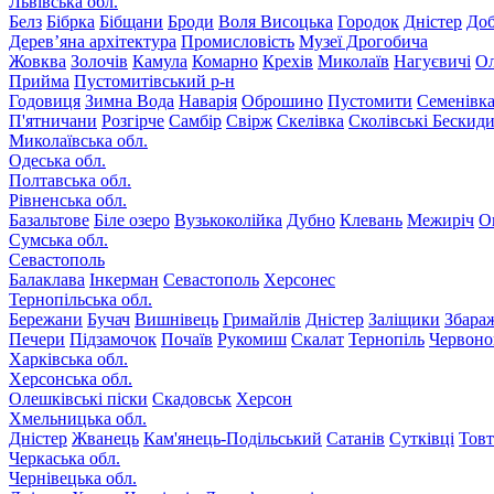
Львівська обл.
Белз
Бібрка
Бібщани
Броди
Воля Висоцька
Городок
Дністер
До
Дерев’яна архітектура
Промисловість
Музеї Дрогобича
Жовква
Золочів
Камула
Комарно
Крехів
Миколаїв
Нагуєвичі
Ол
Прийма
Пустомитівський р-н
Годовиця
Зимна Вода
Наварія
Оброшино
Пустомити
Семенівк
П'ятничани
Розгірче
Самбір
Свірж
Скелівка
Сколівські Бескид
Миколаївська обл.
Одеська обл.
Полтавська обл.
Рівненська обл.
Базальтове
Біле озеро
Вузькоколійка
Дубно
Клевань
Межиріч
О
Сумська обл.
Севастополь
Балаклава
Інкерман
Севастополь
Херсонес
Тернопільська обл.
Бережани
Бучач
Вишнівець
Гримайлів
Дністер
Заліщики
Збара
Печери
Підзамочок
Почаїв
Рукомиш
Скалат
Тернопіль
Червоно
Харківська обл.
Херсонська обл.
Олешківські піски
Скадовськ
Херсон
Хмельницька обл.
Дністер
Жванець
Кам'янець-Подільський
Сатанів
Сутківці
Тов
Черкаська обл.
Чернівецька обл.