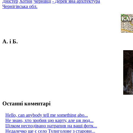
Дністер
Хотин
Чернівці
- Дерев’яна архітектура
Чернігівська обл.
А. і Б.
Останні коментарі
Hello, can anybody tell me something abo...
Не знаю, хто зробив цю карту, але ця люд...
Цілком несподівано натрапив на ваші фотк...
Недалечко ще є село Тулиголове з старови...