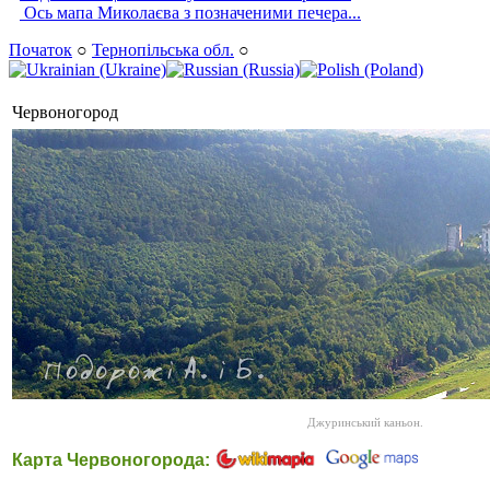
Ось мапа Миколаєва з позначеними печера...
Початок
○
Тернопільська обл.
○
Червоногород
Джуринський каньон.
Карта Червоногорода: