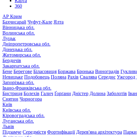
Карта
360
АР Крим
Бахчисарай
Чуфут-Кале
Ялта
Вінницька обл.
Волинська обл.
Луцьк
Дніпропетровська обл.
Донецька обл.
Житомирська обл.
Бердичів
Закарпатська обл.
Бене
Берегове
Біласовиця
Боржава
Бронька
Виноградів
Гуклив
Невицьке
Подобовець
Поляна
Рахів
Свалява
Середнє
Ужгород
Запорізька обл.
Івано-Франківська обл.
Бистриця
Болехів
Галич
Ґорґани
Дністер
Долина
Заболотів
Іва
Снятин
Чорногора
Київ
Київська обл.
Кіровоградська обл.
Луганська обл.
Львів
Підзамче
Середмістя
Фортифікації
Дерев'яна архітектура
Парки