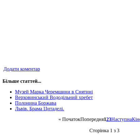
Додати коментар
Більше статтей...
Музей Марка Черемшини в Снятині
Верховинський Вододільний хребет
Полонина Боржава
Львів. Брама Цитаделі.
«
Початок
Попередня
1
2
3
Наступна
Кін
Сторінка 1 з 3