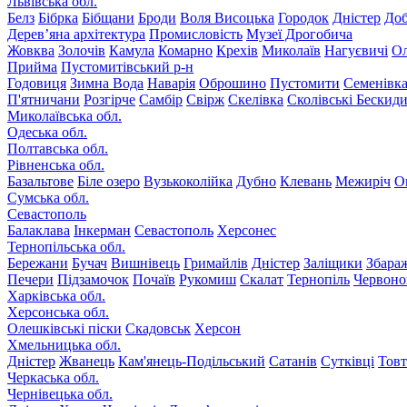
Львівська обл.
Белз
Бібрка
Бібщани
Броди
Воля Висоцька
Городок
Дністер
До
Дерев’яна архітектура
Промисловість
Музеї Дрогобича
Жовква
Золочів
Камула
Комарно
Крехів
Миколаїв
Нагуєвичі
Ол
Прийма
Пустомитівський р-н
Годовиця
Зимна Вода
Наварія
Оброшино
Пустомити
Семенівк
П'ятничани
Розгірче
Самбір
Свірж
Скелівка
Сколівські Бескид
Миколаївська обл.
Одеська обл.
Полтавська обл.
Рівненська обл.
Базальтове
Біле озеро
Вузькоколійка
Дубно
Клевань
Межиріч
О
Сумська обл.
Севастополь
Балаклава
Інкерман
Севастополь
Херсонес
Тернопільська обл.
Бережани
Бучач
Вишнівець
Гримайлів
Дністер
Заліщики
Збара
Печери
Підзамочок
Почаїв
Рукомиш
Скалат
Тернопіль
Червоно
Харківська обл.
Херсонська обл.
Олешківські піски
Скадовськ
Херсон
Хмельницька обл.
Дністер
Жванець
Кам'янець-Подільський
Сатанів
Сутківці
Тов
Черкаська обл.
Чернівецька обл.