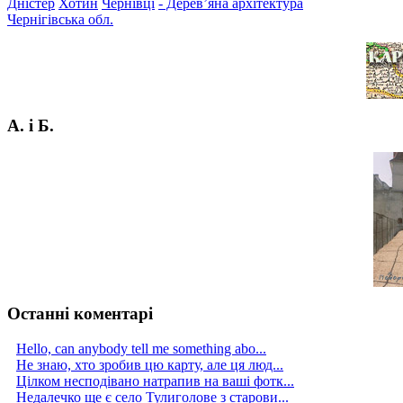
Дністер
Хотин
Чернівці
- Дерев’яна архітектура
Чернігівська обл.
А. і Б.
Останні коментарі
Hello, can anybody tell me something abo...
Не знаю, хто зробив цю карту, але ця люд...
Цілком несподівано натрапив на ваші фотк...
Недалечко ще є село Тулиголове з старови...