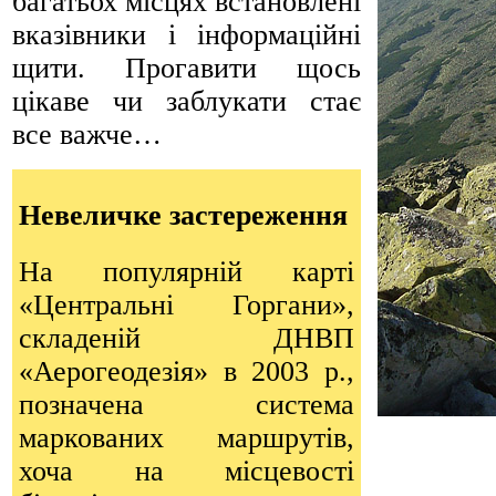
багатьох місцях встановлені
вказівники і інформаційні
щити. Прогавити щось
цікаве чи заблукати стає
все важче…
Невеличке застереження
На популярній карті
«Центральні Горгани»,
складеній ДНВП
«Аерогеодезія» в 2003 р.,
позначена система
маркованих маршрутів,
хоча на місцевості