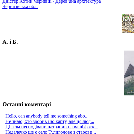
Дністер
Хотин
Чернівці
- Дерев’яна архітектура
Чернігівська обл.
А. і Б.
Останні коментарі
Hello, can anybody tell me something abo...
Не знаю, хто зробив цю карту, але ця люд...
Цілком несподівано натрапив на ваші фотк...
Недалечко ще є село Тулиголове з старови...