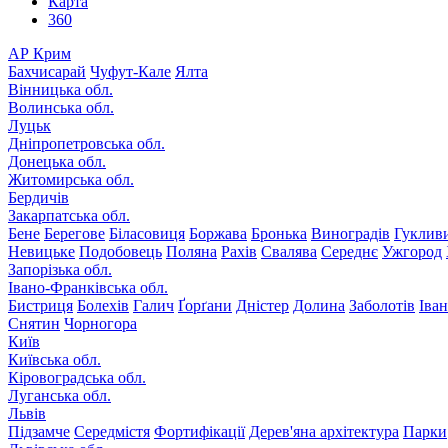
Карта
360
АР Крим
Бахчисарай
Чуфут-Кале
Ялта
Вінницька обл.
Волинська обл.
Луцьк
Дніпропетровська обл.
Донецька обл.
Житомирська обл.
Бердичів
Закарпатська обл.
Бене
Берегове
Біласовиця
Боржава
Бронька
Виноградів
Гуклив
Невицьке
Подобовець
Поляна
Рахів
Свалява
Середнє
Ужгород
Запорізька обл.
Івано-Франківська обл.
Бистриця
Болехів
Галич
Ґорґани
Дністер
Долина
Заболотів
Іва
Снятин
Чорногора
Київ
Київська обл.
Кіровоградська обл.
Луганська обл.
Львів
Підзамче
Середмістя
Фортифікації
Дерев'яна архітектура
Парки