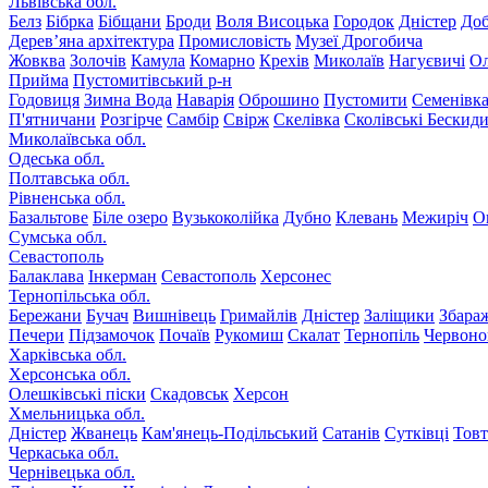
Львівська обл.
Белз
Бібрка
Бібщани
Броди
Воля Висоцька
Городок
Дністер
До
Дерев’яна архітектура
Промисловість
Музеї Дрогобича
Жовква
Золочів
Камула
Комарно
Крехів
Миколаїв
Нагуєвичі
Ол
Прийма
Пустомитівський р-н
Годовиця
Зимна Вода
Наварія
Оброшино
Пустомити
Семенівк
П'ятничани
Розгірче
Самбір
Свірж
Скелівка
Сколівські Бескид
Миколаївська обл.
Одеська обл.
Полтавська обл.
Рівненська обл.
Базальтове
Біле озеро
Вузькоколійка
Дубно
Клевань
Межиріч
О
Сумська обл.
Севастополь
Балаклава
Інкерман
Севастополь
Херсонес
Тернопільська обл.
Бережани
Бучач
Вишнівець
Гримайлів
Дністер
Заліщики
Збара
Печери
Підзамочок
Почаїв
Рукомиш
Скалат
Тернопіль
Червоно
Харківська обл.
Херсонська обл.
Олешківські піски
Скадовськ
Херсон
Хмельницька обл.
Дністер
Жванець
Кам'янець-Подільський
Сатанів
Сутківці
Тов
Черкаська обл.
Чернівецька обл.