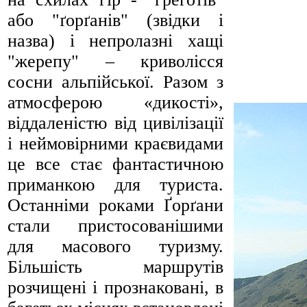
або "ґорґанів" (звідки і
назва) і непролазні хащі
"жерепу" – криволісся
сосни альпійської. Разом з
атмосферою «дикості»,
віддаленістю від цивілізації
і неймовірними краєвидами
це все стає фантастичною
приманкою для туриста.
Останніми роками Ґорґани
стали пристосованішими
для масового туризму.
Більшість маршрутів
розчищені і прознаковані, в