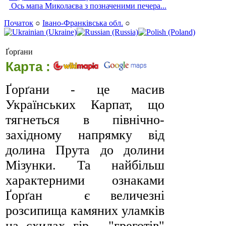
Ось мапа Миколаєва з позначеними печера...
Початок
○
Івано-Франківська обл.
○
Ґорґани
Карта :
Ґорґани - це масив
Українських Карпат, що
тягнеться в північно-
західному напрямку від
долина Прута до долини
Мізунки. Та найбільш
характерними ознаками
Ґорґан є величезні
розсипища камяних уламків
на схилах гір - "греготів"