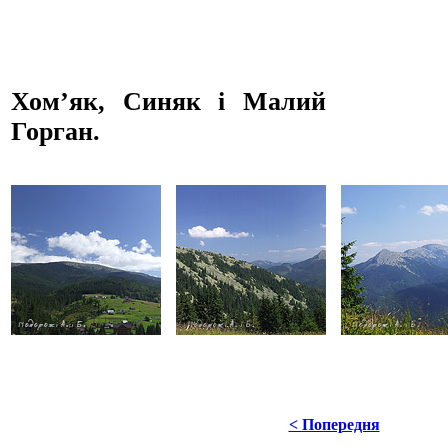
Хом’як, Синяк і Малий
Горган.
< Попередня