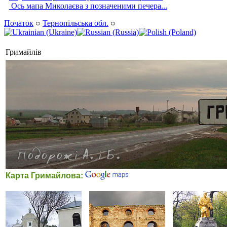
Ось мапа Миколаєва з позначеними печера...
Початок
○
Тернопільська обл.
○
Гримайлів
Карта Гримайлова: