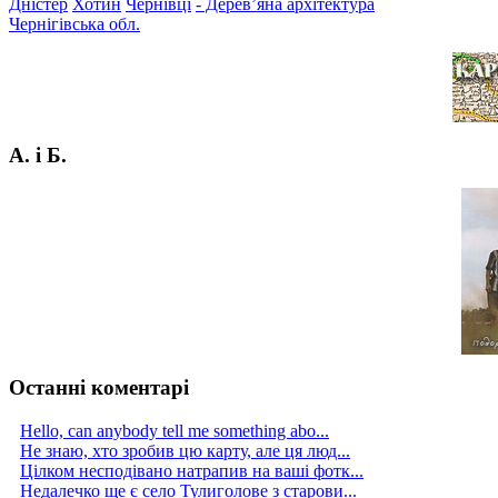
Дністер
Хотин
Чернівці
- Дерев’яна архітектура
Чернігівська обл.
А. і Б.
Останні коментарі
Hello, can anybody tell me something abo...
Не знаю, хто зробив цю карту, але ця люд...
Цілком несподівано натрапив на ваші фотк...
Недалечко ще є село Тулиголове з старови...