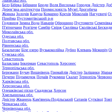
Львівська обл.
Белз
Бібрка
Бібщани
Броди
Воля Висоцька
Городок
Дністер
До
Дерев’яна архітектура
Промисловість
Музеї Дрогобича
Жовква
Золочів
Камула
Комарно
Крехів
Миколаїв
Нагуєвичі
Ол
Прийма
Пустомитівський р-н
Годовиця
Зимна Вода
Наварія
Оброшино
Пустомити
Семенівк
П'ятничани
Розгірче
Самбір
Свірж
Скелівка
Сколівські Бескид
Миколаївська обл.
Одеська обл.
Полтавська обл.
Рівненська обл.
Базальтове
Біле озеро
Вузькоколійка
Дубно
Клевань
Межиріч
О
Сумська обл.
Севастополь
Балаклава
Інкерман
Севастополь
Херсонес
Тернопільська обл.
Бережани
Бучач
Вишнівець
Гримайлів
Дністер
Заліщики
Збара
Печери
Підзамочок
Почаїв
Рукомиш
Скалат
Тернопіль
Червоно
Харківська обл.
Херсонська обл.
Олешківські піски
Скадовськ
Херсон
Хмельницька обл.
Дністер
Жванець
Кам'янець-Подільський
Сатанів
Сутківці
Тов
Черкаська обл.
Чернівецька обл.