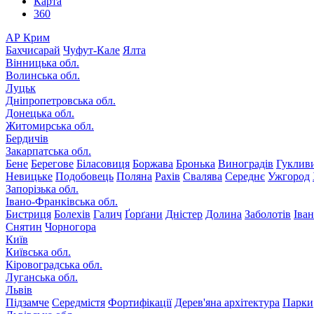
Карта
360
АР Крим
Бахчисарай
Чуфут-Кале
Ялта
Вінницька обл.
Волинська обл.
Луцьк
Дніпропетровська обл.
Донецька обл.
Житомирська обл.
Бердичів
Закарпатська обл.
Бене
Берегове
Біласовиця
Боржава
Бронька
Виноградів
Гуклив
Невицьке
Подобовець
Поляна
Рахів
Свалява
Середнє
Ужгород
Запорізька обл.
Івано-Франківська обл.
Бистриця
Болехів
Галич
Ґорґани
Дністер
Долина
Заболотів
Іва
Снятин
Чорногора
Київ
Київська обл.
Кіровоградська обл.
Луганська обл.
Львів
Підзамче
Середмістя
Фортифікації
Дерев'яна архітектура
Парки