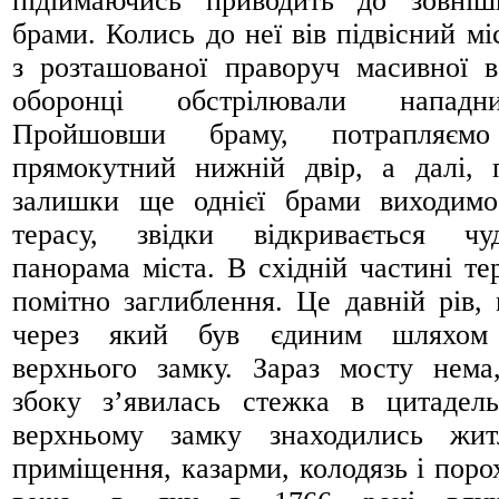
підіймаючись приводить до зовніш
брами. Колись до неї вів підвісний міс
з розташованої праворуч масивної в
оборонці обстрілювали нападник
Пройшовши браму, потрапляєм
прямокутний нижній двір, а далі, 
залишки ще однієї брами виходим
терасу, звідки відкривається чу
панорама міста. В східній частині те
помітно заглиблення. Це давній рів, 
через який був єдиним шляхом
верхнього замку. Зараз мосту нема
збоку з’явилась стежка в цитадел
верхньому замку знаходились жит
приміщення, казарми, колодязь і поро