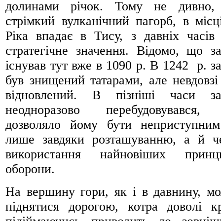
долинами річок. Тому не дивно,
стрімкий вулканічний пагорб, в місц
Ріка впадає в Тису, з давніх часів
стратегічне значення. Відомо, що з
існував тут вже в 1090 р. В 1242 р. з
був знищений татарами, але невдовзі
відновлений. В пізніші часи за
неодноразово перебудовувався,
дозволяло йому бути неприступни
лише завдяки розташуванню, а й ч
використання найновіших принци
оборони.
На вершину гори, як і в давнину, м
піднятися дорогою, котра доволі к