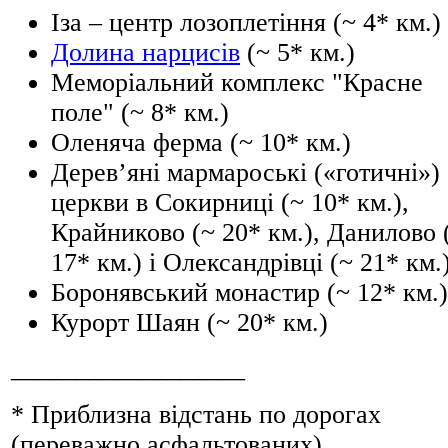
Іза – центр лозоплетіння (~ 4* км.)
Долина нарцисів
(~ 5* км.)
Меморіальний комплекс "Красне
поле" (~ 8* км.)
Оленяча ферма (~ 10* км.)
Дерев’яні мармароські («готичні»)
церкви в Сокирниці (~ 10* км.),
Крайниково (~ 20* км.), Данилово 
17* км.) і Олександрівці (~ 21* км.
Боронявський монастир (~ 12* км.)
Курорт Шаян (~ 20* км.)
__________________
* Приблизна відстань по дорогах
(переважно асфальтованих).