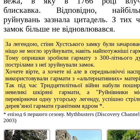
вежа, в яку в 1766 році влуч
блискавка. Відповідно, найбіль
руйнувань зазнала цитадель. З тих ч
замок більше не відновлювався.
За легендою, стіни Хустського замку були зачарован
ніщо не могло зруйнувати, навіть найпотужніші гар
Тому опришки зробили гармату з 300-літнього ду
пострілами з неї зруйнували замок.
Хочете вірте, а хочете ні але в середньовіччі насп
використовували гармати з «альтернативних» матері
Так під час Тридцятилітньої війни набули пошир
невеликі шкіряні гармати, а "Руйнівники міф
перевіряючи одну угорську легенду, успішно стріл
дерев’яної гармати гранітним ядром *.
* епізод 6 першого сезону. Mythbusters (Discovery Channel
2003)