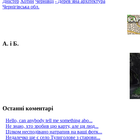
Дністер
Хотин
Чернівці
- Дерев’яна архітектура
Чернігівська обл.
А. і Б.
Останні коментарі
Hello, can anybody tell me something abo...
Не знаю, хто зробив цю карту, але ця люд...
Цілком несподівано натрапив на ваші фотк...
Недалечко ще є село Тулиголове з старови...