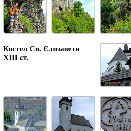
Костел Св. Єлизавети
XIII ст.