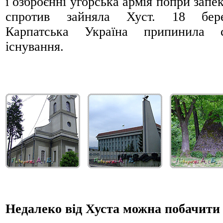
і озброєнні угорська армія попри запе
спротив зайняла Хуст. 18 бере
Карпатська Україна припинила с
існування.
Недалеко від Хуста можна побачити 