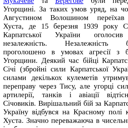
Мукачеве
та
Берегове
були перед
Угорщині. За таких умов уряд, на чо
Августином Волошином переїхав
Хуста, де 15 березня 1939 року 
Карпатської України оголосив
незалежність. Незалежність б
проголошено в умовах агресії з 
Угорщини. Деякий час бійці Карпатс
Січі (збройні сили Карпатської Укра
силами декількох кулеметів утриму
переправу через Тису, але угорці си
артилерії, танків і авіації відтіс
Січовиків. Вирішальний бій за Карпат
Україну відбувся на Красному полі 
Хуста. Значно переважаюча в чисельн