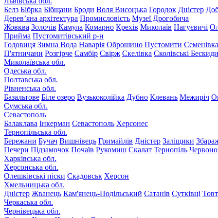
Львівська обл.
Белз
Бібрка
Бібщани
Броди
Воля Висоцька
Городок
Дністер
До
Дерев’яна архітектура
Промисловість
Музеї Дрогобича
Жовква
Золочів
Камула
Комарно
Крехів
Миколаїв
Нагуєвичі
Ол
Прийма
Пустомитівський р-н
Годовиця
Зимна Вода
Наварія
Оброшино
Пустомити
Семенівк
П'ятничани
Розгірче
Самбір
Свірж
Скелівка
Сколівські Бескид
Миколаївська обл.
Одеська обл.
Полтавська обл.
Рівненська обл.
Базальтове
Біле озеро
Вузькоколійка
Дубно
Клевань
Межиріч
О
Сумська обл.
Севастополь
Балаклава
Інкерман
Севастополь
Херсонес
Тернопільська обл.
Бережани
Бучач
Вишнівець
Гримайлів
Дністер
Заліщики
Збара
Печери
Підзамочок
Почаїв
Рукомиш
Скалат
Тернопіль
Червоно
Харківська обл.
Херсонська обл.
Олешківські піски
Скадовськ
Херсон
Хмельницька обл.
Дністер
Жванець
Кам'янець-Подільський
Сатанів
Сутківці
Тов
Черкаська обл.
Чернівецька обл.