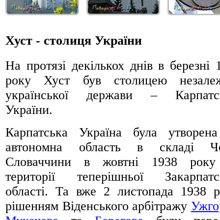
Хуст - столиця України
На протязі декількох днів в березні 
року Хуст був столицею незалеж
української держави – Карпатсь
України.
Карпатська Україна була утворен
автономна область в складі Че
Словаччини в жовтні 1938 року
території теперішньої Закарпатс
області. Та вже 2 листопада 1938 р
рішенням Віденського арбітражу
Ужго