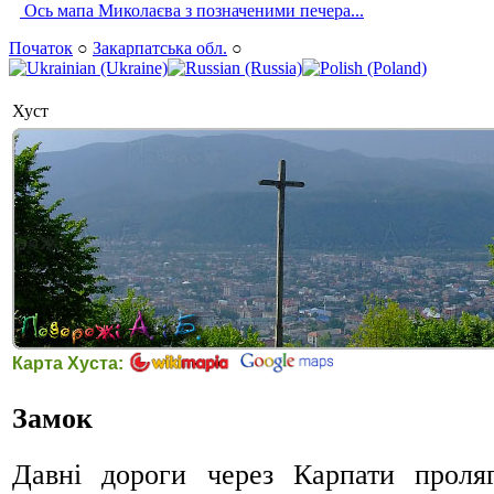
Ось мапа Миколаєва з позначеними печера...
Початок
○
Закарпатська обл.
○
Хуст
Карта Хуста:
Замок
Давні дороги через Карпати проля