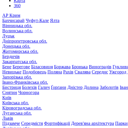
Карта
360
АР Крим
Бахчисарай
Чуфут-Кале
Ялта
Вінницька обл.
Волинська обл.
Луцьк
Дніпропетровська обл.
Донецька обл.
Житомирська обл.
Бердичів
Закарпатська обл.
Бене
Берегове
Біласовиця
Боржава
Бронька
Виноградів
Гуклив
Невицьке
Подобовець
Поляна
Рахів
Свалява
Середнє
Ужгород
Запорізька обл.
Івано-Франківська обл.
Бистриця
Болехів
Галич
Ґорґани
Дністер
Долина
Заболотів
Іва
Снятин
Чорногора
Київ
Київська обл.
Кіровоградська обл.
Луганська обл.
Львів
Підзамче
Середмістя
Фортифікації
Дерев'яна архітектура
Парки