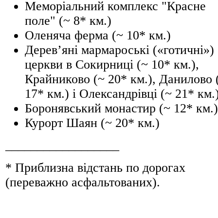
Меморіальний комплекс "Красне
поле" (~ 8* км.)
Оленяча ферма (~ 10* км.)
Дерев’яні мармароські («готичні»)
церкви в Сокирниці (~ 10* км.),
Крайниково (~ 20* км.), Данилово 
17* км.) і Олександрівці (~ 21* км.
Боронявський монастир (~ 12* км.)
Курорт Шаян (~ 20* км.)
__________________
* Приблизна відстань по дорогах
(переважно асфальтованих).