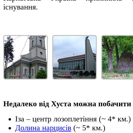
існування.
Недалеко від Хуста можна побачити 
Іза – центр лозоплетіння (~ 4* км.)
Долина нарцисів
(~ 5* км.)