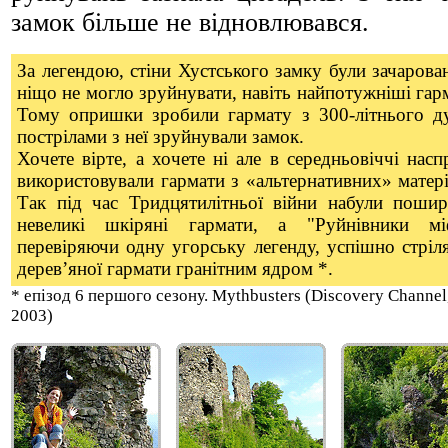
замок більше не відновлювався.
За легендою, стіни Хустського замку були зачарован
ніщо не могло зруйнувати, навіть найпотужніші гар
Тому опришки зробили гармату з 300-літнього ду
пострілами з неї зруйнували замок.
Хочете вірте, а хочете ні але в середньовіччі насп
використовували гармати з «альтернативних» матері
Так під час Тридцятилітньої війни набули пошир
невеликі шкіряні гармати, а "Руйнівники міф
перевіряючи одну угорську легенду, успішно стріл
дерев’яної гармати гранітним ядром *.
* епізод 6 першого сезону. Mythbusters (Discovery Channel
2003)