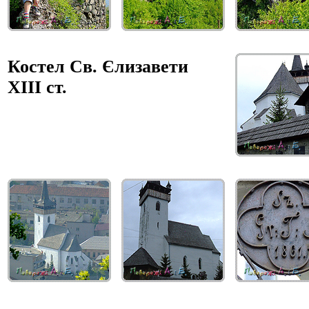
Костел Св. Єлизавети
XIII ст.