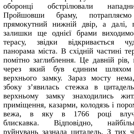
оборонці обстрілювали нападник
Пройшовши браму, потрапляєм
прямокутний нижній двір, а далі, 
залишки ще однієї брами виходим
терасу, звідки відкривається чу
панорама міста. В східній частині те
помітно заглиблення. Це давній рів, 
через який був єдиним шляхом
верхнього замку. Зараз мосту нема
збоку з’явилась стежка в цитадел
верхньому замку знаходились жит
приміщення, казарми, колодязь і поро
вежа, в яку в 1766 році влуч
блискавка. Відповідно, найбіль
руйнувань зазнала цитадель. З тих ч