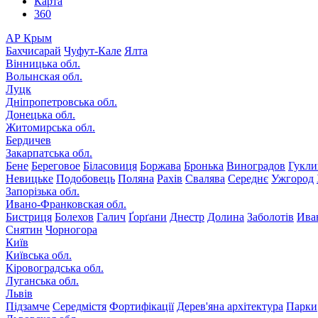
Карта
360
АР Крым
Бахчисарай
Чуфут-Кале
Ялта
Вінницька обл.
Волынская обл.
Луцк
Дніпропетровська обл.
Донецька обл.
Житомирська обл.
Бердичев
Закарпатська обл.
Бене
Береговое
Біласовиця
Боржава
Бронька
Виноградов
Гукли
Невицьке
Подобовець
Поляна
Рахів
Свалява
Середнє
Ужгород
Запорізька обл.
Ивано-Франковская обл.
Бистриця
Болехов
Галич
Ґорґани
Днестр
Долина
Заболотів
Ива
Снятин
Чорногора
Київ
Київська обл.
Кіровоградська обл.
Луганська обл.
Львів
Підзамче
Середмістя
Фортифікації
Дерев'яна архітектура
Парки