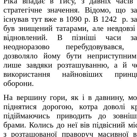
Ріка впадає в Тису, з давніх часів
стратегічне значення. Відомо, що з
існував тут вже в 1090 р. В 1242 р. з
був знищений татарами, але невдовзі
відновлений. В пізніші часи за
неодноразово перебудовувався,
дозволяло йому бути неприступни
лише завдяки розташуванню, а й ч
використання найновіших принци
оборони.
На вершину гори, як і в давнину, м
піднятися дорогою, котра доволі к
підіймаючись приводить до зовніш
брами. Колись до неї вів підвісний міс
з розташованої праворуч масивної в