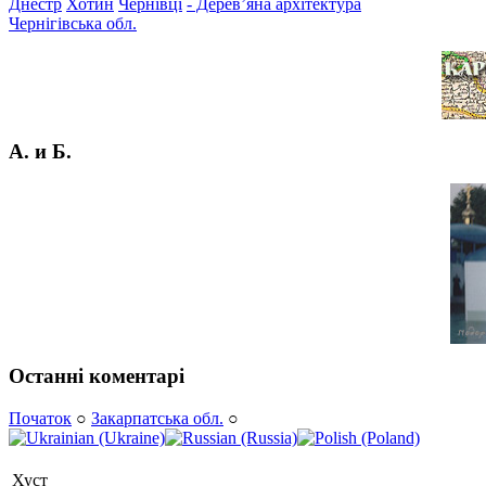
Днестр
Хотин
Чернівці
- Дерев’яна архітектура
Чернігівська обл.
А. и Б.
Останні коментарі
Початок
○
Закарпатська обл.
○
Хуст