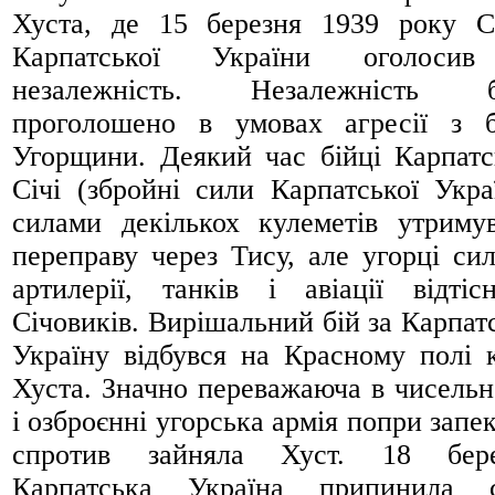
Хуста, де 15 березня 1939 року 
Карпатської України оголосив
незалежність. Незалежність б
проголошено в умовах агресії з 
Угорщини. Деякий час бійці Карпатс
Січі (збройні сили Карпатської Укра
силами декількох кулеметів утриму
переправу через Тису, але угорці си
артилерії, танків і авіації відтіс
Січовиків. Вирішальний бій за Карпат
Україну відбувся на Красному полі 
Хуста. Значно переважаюча в чисельн
і озброєнні угорська армія попри запе
спротив зайняла Хуст. 18 бере
Карпатська Україна припинила с