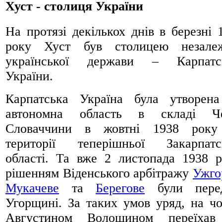
Хуст - столиця України
На протязі декількох днів в березні 
року Хуст був столицею незалеж
української держави – Карпатсь
України.
Карпатська Україна була утворен
автономна область в складі Че
Словаччини в жовтні 1938 року
території теперішньої Закарпатс
області. Та вже 2 листопада 1938 р
рішенням Віденського арбітражу
Ужго
Мукачеве
та
Берегове
були перед
Угорщині. За таких умов уряд, на чо
Августином Волошином переїхав