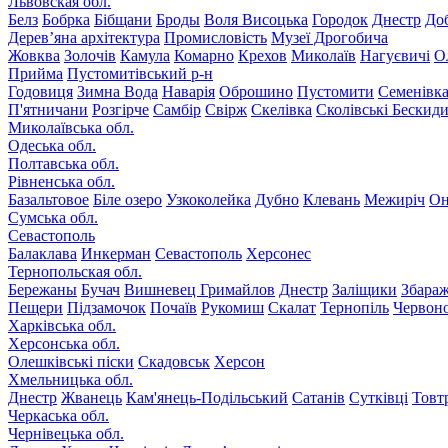
Львовская обл.
Белз
Бобрка
Бібщани
Броды
Воля Висоцька
Городок
Днестр
До
Дерев’яна архітектура
Промисловість
Музеї Дрогобича
Жовква
Золочів
Камула
Комарно
Крехов
Миколаїв
Нагуєвичі
О
Прийма
Пустомитівський р-н
Годовиця
Зимна Вода
Наварія
Оброшино
Пустомити
Семенівк
П'ятничани
Розгірче
Самбір
Свірж
Скелівка
Сколівські Бескид
Миколаївська обл.
Одеська обл.
Полтавська обл.
Рівненська обл.
Базальтовое
Біле озеро
Узкоколейка
Дубно
Клевань
Межиріч
Он
Сумська обл.
Севастополь
Балаклава
Инкерман
Севастополь
Херсонес
Тернопольская обл.
Бережаны
Бучач
Вишневец
Гримайлов
Днестр
Заліщики
Збара
Пещери
Підзамочок
Почаїв
Рукомиш
Скалат
Тернопіль
Червон
Харківська обл.
Херсонська обл.
Олешківські піски
Скадовськ
Херсон
Хмельницька обл.
Днестр
Жванець
Кам'янець-Подільський
Сатанів
Сутківці
Товт
Черкаська обл.
Чернівецька обл.