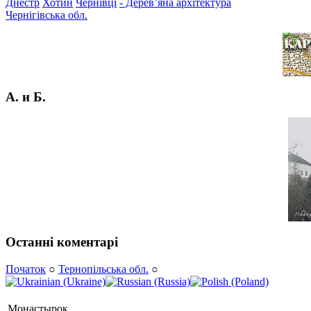
Днестр
Хотин
Чернівці
- Дерев’яна архітектура
Чернігівська обл.
А. и Б.
Останні коментарі
Початок
○
Тернопільська обл.
○
Монастырок