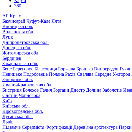
Карта
360
АР Крым
Бахчисарай
Чуфут-Кале
Ялта
Вінницька обл.
Волынская обл.
Луцк
Дніпропетровська обл.
Донецька обл.
Житомирська обл.
Бердичев
Закарпатська обл.
Бене
Береговое
Біласовиця
Боржава
Бронька
Виноградов
Гукли
Невицьке
Подобовець
Поляна
Рахів
Свалява
Середнє
Ужгород
Запорізька обл.
Ивано-Франковская обл.
Бистриця
Болехов
Галич
Ґорґани
Днестр
Долина
Заболотів
Ива
Снятин
Чорногора
Київ
Київська обл.
Кіровоградська обл.
Луганська обл.
Львів
Підзамче
Середмістя
Фортифікації
Дерев'яна архітектура
Парки