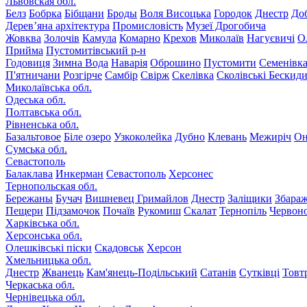
Львовская обл.
Белз
Бобрка
Бібщани
Броды
Воля Висоцька
Городок
Днестр
До
Дерев’яна архітектура
Промисловість
Музеї Дрогобича
Жовква
Золочів
Камула
Комарно
Крехов
Миколаїв
Нагуєвичі
О
Прийма
Пустомитівський р-н
Годовиця
Зимна Вода
Наварія
Оброшино
Пустомити
Семенівк
П'ятничани
Розгірче
Самбір
Свірж
Скелівка
Сколівські Бескид
Миколаївська обл.
Одеська обл.
Полтавська обл.
Рівненська обл.
Базальтовое
Біле озеро
Узкоколейка
Дубно
Клевань
Межиріч
Он
Сумська обл.
Севастополь
Балаклава
Инкерман
Севастополь
Херсонес
Тернопольская обл.
Бережаны
Бучач
Вишневец
Гримайлов
Днестр
Заліщики
Збара
Пещери
Підзамочок
Почаїв
Рукомиш
Скалат
Тернопіль
Червон
Харківська обл.
Херсонська обл.
Олешківські піски
Скадовськ
Херсон
Хмельницька обл.
Днестр
Жванець
Кам'янець-Подільський
Сатанів
Сутківці
Товт
Черкаська обл.
Чернівецька обл.