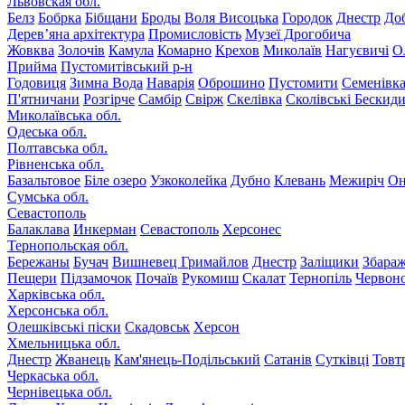
Львовская обл.
Белз
Бобрка
Бібщани
Броды
Воля Висоцька
Городок
Днестр
До
Дерев’яна архітектура
Промисловість
Музеї Дрогобича
Жовква
Золочів
Камула
Комарно
Крехов
Миколаїв
Нагуєвичі
О
Прийма
Пустомитівський р-н
Годовиця
Зимна Вода
Наварія
Оброшино
Пустомити
Семенівк
П'ятничани
Розгірче
Самбір
Свірж
Скелівка
Сколівські Бескид
Миколаївська обл.
Одеська обл.
Полтавська обл.
Рівненська обл.
Базальтовое
Біле озеро
Узкоколейка
Дубно
Клевань
Межиріч
Он
Сумська обл.
Севастополь
Балаклава
Инкерман
Севастополь
Херсонес
Тернопольская обл.
Бережаны
Бучач
Вишневец
Гримайлов
Днестр
Заліщики
Збара
Пещери
Підзамочок
Почаїв
Рукомиш
Скалат
Тернопіль
Червон
Харківська обл.
Херсонська обл.
Олешківські піски
Скадовськ
Херсон
Хмельницька обл.
Днестр
Жванець
Кам'янець-Подільський
Сатанів
Сутківці
Товт
Черкаська обл.
Чернівецька обл.