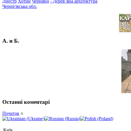
Днестр
Хотин
Чернівці
- Дерев’яна архітектура
Чернігівська обл.
А. и Б.
Останні коментарі
Початок
○
Київ