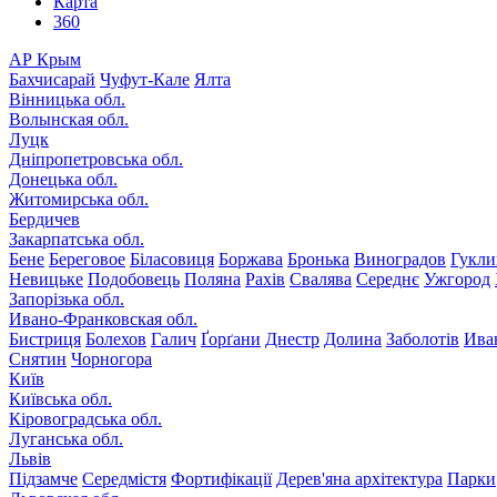
Карта
360
АР Крым
Бахчисарай
Чуфут-Кале
Ялта
Вінницька обл.
Волынская обл.
Луцк
Дніпропетровська обл.
Донецька обл.
Житомирська обл.
Бердичев
Закарпатська обл.
Бене
Береговое
Біласовиця
Боржава
Бронька
Виноградов
Гукли
Невицьке
Подобовець
Поляна
Рахів
Свалява
Середнє
Ужгород
Запорізька обл.
Ивано-Франковская обл.
Бистриця
Болехов
Галич
Ґорґани
Днестр
Долина
Заболотів
Ива
Снятин
Чорногора
Київ
Київська обл.
Кіровоградська обл.
Луганська обл.
Львів
Підзамче
Середмістя
Фортифікації
Дерев'яна архітектура
Парки