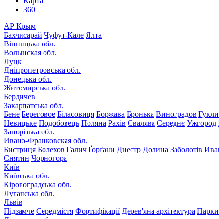
Карта
360
АР Крым
Бахчисарай
Чуфут-Кале
Ялта
Вінницька обл.
Волынская обл.
Луцк
Дніпропетровська обл.
Донецька обл.
Житомирська обл.
Бердичев
Закарпатська обл.
Бене
Береговое
Біласовиця
Боржава
Бронька
Виноградов
Гукли
Невицьке
Подобовець
Поляна
Рахів
Свалява
Середнє
Ужгород
Запорізька обл.
Ивано-Франковская обл.
Бистриця
Болехов
Галич
Ґорґани
Днестр
Долина
Заболотів
Ива
Снятин
Чорногора
Київ
Київська обл.
Кіровоградська обл.
Луганська обл.
Львів
Підзамче
Середмістя
Фортифікації
Дерев'яна архітектура
Парки