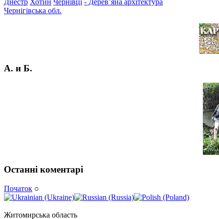
Днестр
Хотин
Чернівці
- Дерев’яна архітектура
Чернігівська обл.
А. и Б.
Останні коментарі
Початок
○
Житомирська область