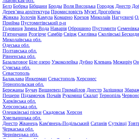
Львовская обл.
Белз
Бобрка
Бібщани
Броды
Воля Висоцька
Городок
Днестр
До
Дерев’яна архітектура
Промисловість
Музеї Дрогобича
Жовква
Золочів
Камула
Комарно
Крехов
Миколаїв
Нагуєвичі
О
Прийма
Пустомитівський р-н
Годовиця
Зимна Вода
Наварія
Оброшино
Пустомити
Семенівк
П'ятничани
Розгірче
Самбір
Свірж
Скелівка
Сколівські Бескид
Миколаївська обл.
Одеська обл.
Полтавська обл.
Рівненська обл.
Базальтовое
Біле озеро
Узкоколейка
Дубно
Клевань
Межиріч
Он
Сумська обл.
Севастополь
Балаклава
Инкерман
Севастополь
Херсонес
Тернопольская обл.
Бережаны
Бучач
Вишневец
Гримайлов
Днестр
Заліщики
Збара
Пещери
Підзамочок
Почаїв
Рукомиш
Скалат
Тернопіль
Червон
Харківська обл.
Херсонська обл.
Олешківські піски
Скадовськ
Херсон
Хмельницька обл.
Днестр
Жванець
Кам'янець-Подільський
Сатанів
Сутківці
Товт
Черкаська обл.
Чернівецька обл.