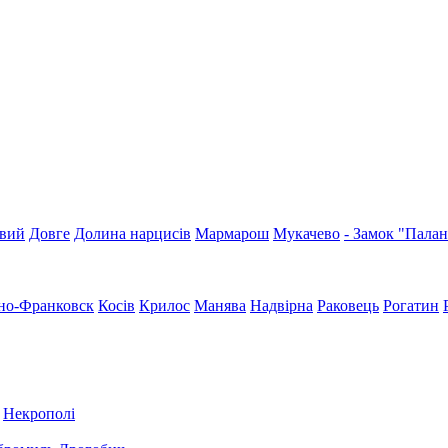
вий
Довге
Долина нарцисів
Мармарош
Мукачево
- Замок "Пала
но-Франковск
Косів
Крилос
Манява
Надвірна
Раковець
Рогатин
Некрополі