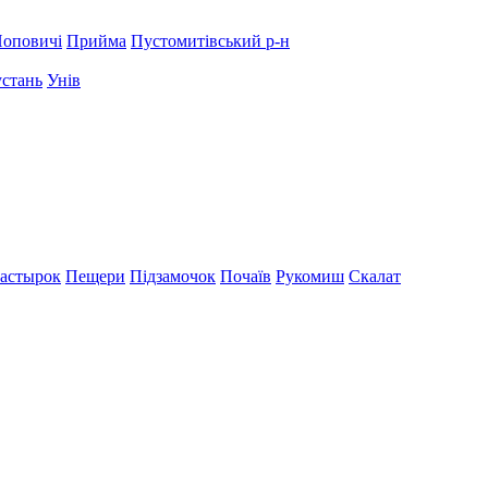
оповичі
Прийма
Пустомитівський р-н
устань
Унів
астырок
Пещери
Підзамочок
Почаїв
Рукомиш
Скалат