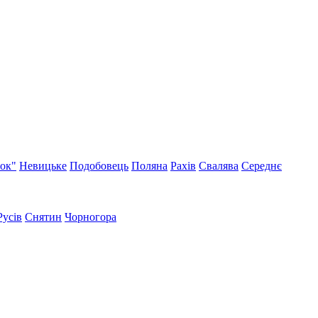
нок"
Невицьке
Подобовець
Поляна
Рахів
Свалява
Середнє
Русів
Снятин
Чорногора