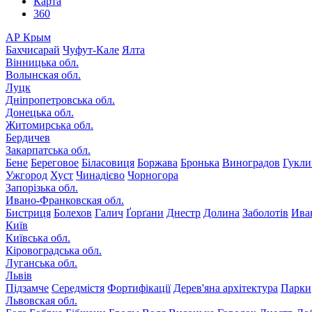
Карта
360
АР Крым
Бахчисарай
Чуфут-Кале
Ялта
Вінницька обл.
Волынская обл.
Луцк
Дніпропетровська обл.
Донецька обл.
Житомирська обл.
Бердичев
Закарпатська обл.
Бене
Береговое
Біласовиця
Боржава
Бронька
Виноградов
Гукли
Ужгород
Хуст
Чинадієво
Чорногора
Запорізька обл.
Ивано-Франковская обл.
Бистриця
Болехов
Галич
Ґорґани
Днестр
Долина
Заболотів
Ива
Київ
Київська обл.
Кіровоградська обл.
Луганська обл.
Львів
Підзамче
Середмістя
Фортифікації
Дерев'яна архітектура
Парки
Львовская обл.