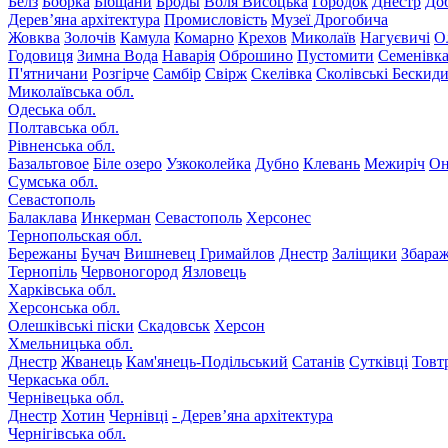
Белз
Бобрка
Бібщани
Броды
Воля Висоцька
Городок
Днестр
До
Дерев’яна архітектура
Промисловість
Музеї Дрогобича
Жовква
Золочів
Камула
Комарно
Крехов
Миколаїв
Нагуєвичі
О
Годовиця
Зимна Вода
Наварія
Оброшино
Пустомити
Семенівк
П'ятничани
Розгірче
Самбір
Свірж
Скелівка
Сколівські Бескид
Миколаївська обл.
Одеська обл.
Полтавська обл.
Рівненська обл.
Базальтовое
Біле озеро
Узкоколейка
Дубно
Клевань
Межиріч
Он
Сумська обл.
Севастополь
Балаклава
Инкерман
Севастополь
Херсонес
Тернопольская обл.
Бережаны
Бучач
Вишневец
Гримайлов
Днестр
Заліщики
Збара
Тернопіль
Червоногород
Язловець
Харківська обл.
Херсонська обл.
Олешківські піски
Скадовськ
Херсон
Хмельницька обл.
Днестр
Жванець
Кам'янець-Подільський
Сатанів
Сутківці
Товт
Черкаська обл.
Чернівецька обл.
Днестр
Хотин
Чернівці
- Дерев’яна архітектура
Чернігівська обл.