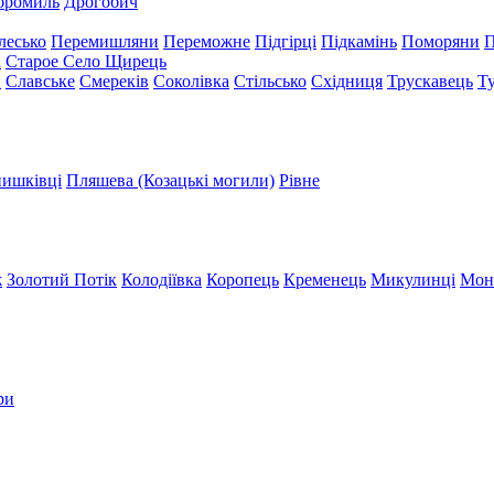
бромиль
Дрогобич
лесько
Перемишляни
Переможне
Підгірці
Підкамінь
Поморяни
П
а
Старое Село
Щирець
и
Славське
Смереків
Соколівка
Стільсько
Східниця
Трускавець
Т
ишківці
Пляшева (Козацькі могили)
Рівне
ж
Золотий Потік
Колодіївка
Коропець
Кременець
Микулинці
Мон
ри