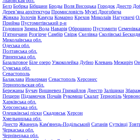
Львовская обл.
Белз
Бобрка
Бібщани
Броды
Воля Висоцька
Городок
Днестр
До
Дерев’яна архітектура
Промисловість
Музеї Дрогобича
Жовква
Золочів
Камула
Комарно
Крехов
Миколаїв
Нагуєвичі
О
Прийма
Пустомитівський р-н
Годовиця
Зимна Вода
Наварія
Оброшино
Пустомити
Семенівк
П'ятничани
Розгірче
Самбір
Свірж
Скелівка
Сколівські Бескид
Миколаївська обл.
Одеська обл.
Полтавська обл.
Рівненська обл.
Базальтовое
Біле озеро
Узкоколейка
Дубно
Клевань
Межиріч
Он
Сумська обл.
Севастополь
Балаклава
Инкерман
Севастополь
Херсонес
Тернопольская обл.
Бережаны
Бучач
Вишневец
Гримайлов
Днестр
Заліщики
Збара
Пещери
Підзамочок
Почаїв
Рукомиш
Скалат
Тернопіль
Червон
Харківська обл.
Херсонська обл.
Олешківські піски
Скадовськ
Херсон
Хмельницька обл.
Днестр
Жванець
Кам'янець-Подільський
Сатанів
Сутківці
Товт
Черкаська обл.
Чернівецька обл.