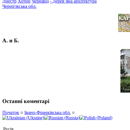
Днестр
Хотин
Чернівці
- Дерев’яна архітектура
Чернігівська обл.
А. и Б.
Останні коментарі
Початок
○
Івано-Франківська обл.
○
Русів