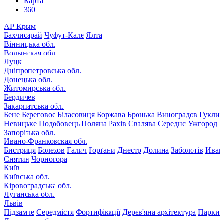
Карта
360
АР Крым
Бахчисарай
Чуфут-Кале
Ялта
Вінницька обл.
Волынская обл.
Луцк
Дніпропетровська обл.
Донецька обл.
Житомирська обл.
Бердичев
Закарпатська обл.
Бене
Береговое
Біласовиця
Боржава
Бронька
Виноградов
Гукли
Невицьке
Подобовець
Поляна
Рахів
Свалява
Середнє
Ужгород
Запорізька обл.
Ивано-Франковская обл.
Бистриця
Болехов
Галич
Ґорґани
Днестр
Долина
Заболотів
Ива
Снятин
Чорногора
Київ
Київська обл.
Кіровоградська обл.
Луганська обл.
Львів
Підзамче
Середмістя
Фортифікації
Дерев'яна архітектура
Парки