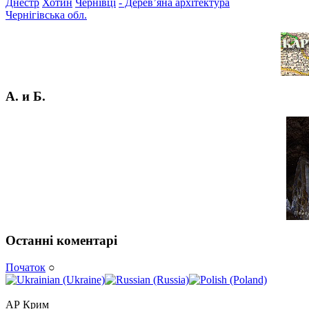
Днестр
Хотин
Чернівці
- Дерев’яна архітектура
Чернігівська обл.
А. и Б.
Останні коментарі
Початок
○
АР Крим