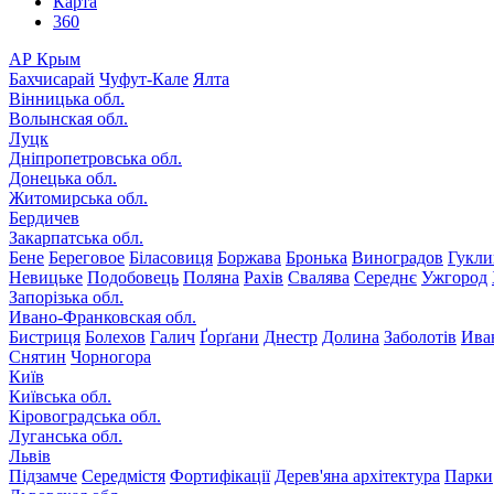
Карта
360
АР Крым
Бахчисарай
Чуфут-Кале
Ялта
Вінницька обл.
Волынская обл.
Луцк
Дніпропетровська обл.
Донецька обл.
Житомирська обл.
Бердичев
Закарпатська обл.
Бене
Береговое
Біласовиця
Боржава
Бронька
Виноградов
Гукли
Невицьке
Подобовець
Поляна
Рахів
Свалява
Середнє
Ужгород
Запорізька обл.
Ивано-Франковская обл.
Бистриця
Болехов
Галич
Ґорґани
Днестр
Долина
Заболотів
Ива
Снятин
Чорногора
Київ
Київська обл.
Кіровоградська обл.
Луганська обл.
Львів
Підзамче
Середмістя
Фортифікації
Дерев'яна архітектура
Парки