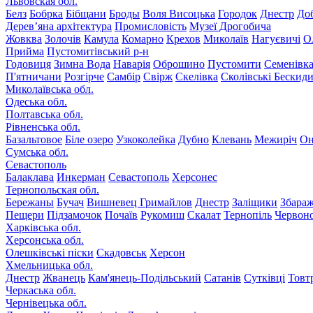
Львовская обл.
Белз
Бобрка
Бібщани
Броды
Воля Висоцька
Городок
Днестр
До
Дерев’яна архітектура
Промисловість
Музеї Дрогобича
Жовква
Золочів
Камула
Комарно
Крехов
Миколаїв
Нагуєвичі
О
Прийма
Пустомитівський р-н
Годовиця
Зимна Вода
Наварія
Оброшино
Пустомити
Семенівк
П'ятничани
Розгірче
Самбір
Свірж
Скелівка
Сколівські Бескид
Миколаївська обл.
Одеська обл.
Полтавська обл.
Рівненська обл.
Базальтовое
Біле озеро
Узкоколейка
Дубно
Клевань
Межиріч
Он
Сумська обл.
Севастополь
Балаклава
Инкерман
Севастополь
Херсонес
Тернопольская обл.
Бережаны
Бучач
Вишневец
Гримайлов
Днестр
Заліщики
Збара
Пещери
Підзамочок
Почаїв
Рукомиш
Скалат
Тернопіль
Червон
Харківська обл.
Херсонська обл.
Олешківські піски
Скадовськ
Херсон
Хмельницька обл.
Днестр
Жванець
Кам'янець-Подільський
Сатанів
Сутківці
Товт
Черкаська обл.
Чернівецька обл.