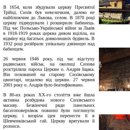
В 1654, коли збудували церкву Пресвятої
Трійці, Сихів був невеличким, далеко не
найближчим до Львова, селом. В 1870 році
церкву підмурували і розширили бабинець.
Під час Польсько-Української війни за Львів
в 1918-1919 роках церква дивом вціліла, на
відміну від багатьох довколишніх будівель. В
1932 році розібрали унікальну дзвіницю над
бабинцем.
26 червня 1946 року, під час відступу
радянських військ, на околиці Сихова
розстріляли пароха Церкви о. Андрія Іщака.
Він похований на старому Сихівському
цвинтарі, недалеко від церкви. 27 червня
2001 року о. Андрія було беатифіковано.
В 80-их роках ХХ-го століття вже йшла
активна розбудова нового Сихівського
масиву. Безкінечні ряди панельних
багатоповерхівок повинні були поглинути
церкву, і визріла ідея перенести її в
Шевченківський гай. Церкву врятували її
розписи.