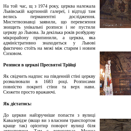
На той час, щ з 1974 року, церква належала
Львівській картинній галереї, і відтоді там
велись перманентні дослідження.
Мистетвознавці заявили, що перевезення
знищить унікальні розписи і не пустили
церкву до Львова. За декілька років розбудову
мікрорайону припинили, а церква, яка
адміністративно знаходиться у Львові
фактично стоїть на межі між старим і новим
Сиховом.
Розписи в церкві Пресвятої Трійці
Як свідчить надпис на південній стіні церкву
розмалювали в 1683 році. Розписами
повністю покриті стіни та верх нави.
Сюжети просто вражаючі.
Як дістатись:
До церкви найзручніше попасти з вулиці
Кавалерідзе (якщо ви з власним транспортом
краще так) орієнтир поворот вулиці біля
автостоянки. Там є дороговказ. Можна