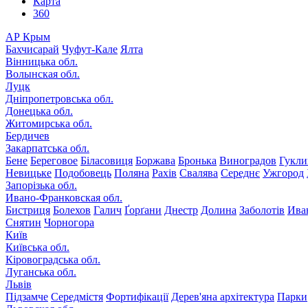
Карта
360
АР Крым
Бахчисарай
Чуфут-Кале
Ялта
Вінницька обл.
Волынская обл.
Луцк
Дніпропетровська обл.
Донецька обл.
Житомирська обл.
Бердичев
Закарпатська обл.
Бене
Береговое
Біласовиця
Боржава
Бронька
Виноградов
Гукли
Невицьке
Подобовець
Поляна
Рахів
Свалява
Середнє
Ужгород
Запорізька обл.
Ивано-Франковская обл.
Бистриця
Болехов
Галич
Ґорґани
Днестр
Долина
Заболотів
Ива
Снятин
Чорногора
Київ
Київська обл.
Кіровоградська обл.
Луганська обл.
Львів
Підзамче
Середмістя
Фортифікації
Дерев'яна архітектура
Парки