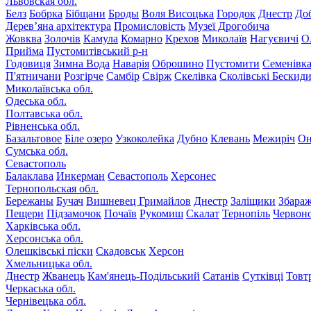
Львовская обл.
Белз
Бобрка
Бібщани
Броды
Воля Висоцька
Городок
Днестр
До
Дерев’яна архітектура
Промисловість
Музеї Дрогобича
Жовква
Золочів
Камула
Комарно
Крехов
Миколаїв
Нагуєвичі
О
Прийма
Пустомитівський р-н
Годовиця
Зимна Вода
Наварія
Оброшино
Пустомити
Семенівк
П'ятничани
Розгірче
Самбір
Свірж
Скелівка
Сколівські Бескид
Миколаївська обл.
Одеська обл.
Полтавська обл.
Рівненська обл.
Базальтовое
Біле озеро
Узкоколейка
Дубно
Клевань
Межиріч
Он
Сумська обл.
Севастополь
Балаклава
Инкерман
Севастополь
Херсонес
Тернопольская обл.
Бережаны
Бучач
Вишневец
Гримайлов
Днестр
Заліщики
Збара
Пещери
Підзамочок
Почаїв
Рукомиш
Скалат
Тернопіль
Червон
Харківська обл.
Херсонська обл.
Олешківські піски
Скадовськ
Херсон
Хмельницька обл.
Днестр
Жванець
Кам'янець-Подільський
Сатанів
Сутківці
Товт
Черкаська обл.
Чернівецька обл.