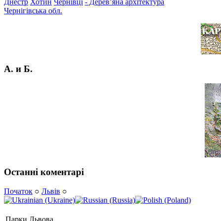
Днестр
Хотин
Чернівці
- Дерев’яна архітектура
Чернігівська обл.
А. и Б.
Останні коментарі
Початок
○
Львів
○
Парки Львова