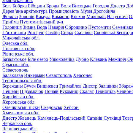
Львовская обл.
Белз
Бобрка
Бібщани
Броды
Воля Висоцька
Городок
Днестр
До
Дерев’яна архітектура
Промисловість
Музеї Дрогобича
Жовква
Золочів
Камула
Комарно
Крехов
Миколаїв
Нагуєвичі
О
Прийма
Пустомитівський р-н
Годовиця
Зимна Вода
Наварія
Оброшино
Пустомити
Семенівк
П'ятничани
Розгірче
Самбір
Свірж
Скелівка
Сколівські Бескид
Миколаївська обл.
Одеська обл.
Полтавська обл.
Рівненська обл.
Базальтовое
Біле озеро
Узкоколейка
Дубно
Клевань
Межиріч
Он
Сумська обл.
Севастополь
Балаклава
Инкерман
Севастополь
Херсонес
Тернопольская обл.
Бережаны
Бучач
Вишневец
Гримайлов
Днестр
Заліщики
Збара
Пещери
Підзамочок
Почаїв
Рукомиш
Скалат
Тернопіль
Червон
Харківська обл.
Херсонська обл.
Олешківські піски
Скадовськ
Херсон
Хмельницька обл.
Днестр
Жванець
Кам'янець-Подільський
Сатанів
Сутківці
Товт
Черкаська обл.
Чернівецька обл.