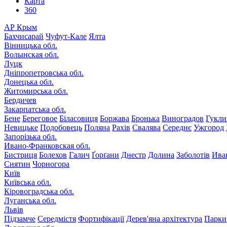
Карта
360
АР Крым
Бахчисарай
Чуфут-Кале
Ялта
Вінницька обл.
Волынская обл.
Луцк
Дніпропетровська обл.
Донецька обл.
Житомирська обл.
Бердичев
Закарпатська обл.
Бене
Береговое
Біласовиця
Боржава
Бронька
Виноградов
Гукли
Невицьке
Подобовець
Поляна
Рахів
Свалява
Середнє
Ужгород
Запорізька обл.
Ивано-Франковская обл.
Бистриця
Болехов
Галич
Ґорґани
Днестр
Долина
Заболотів
Ива
Снятин
Чорногора
Київ
Київська обл.
Кіровоградська обл.
Луганська обл.
Львів
Підзамче
Середмістя
Фортифікації
Дерев'яна архітектура
Парки