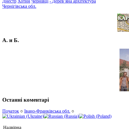
Днестр
Хотин
Чернівці
- Дерев’яна архітектура
Чернігівська обл.
А. и Б.
Останні коментарі
Початок
○
Івано-Франківська обл.
○
Надвірна