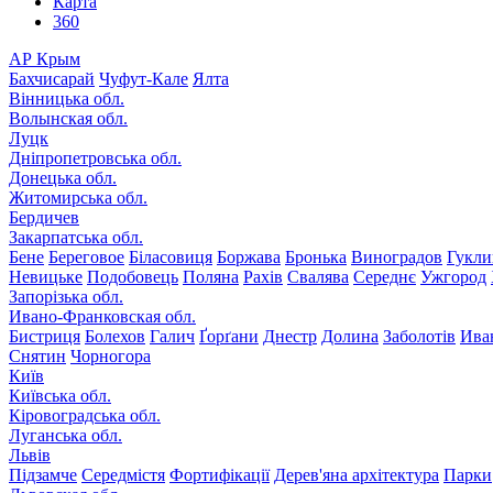
Карта
360
АР Крым
Бахчисарай
Чуфут-Кале
Ялта
Вінницька обл.
Волынская обл.
Луцк
Дніпропетровська обл.
Донецька обл.
Житомирська обл.
Бердичев
Закарпатська обл.
Бене
Береговое
Біласовиця
Боржава
Бронька
Виноградов
Гукли
Невицьке
Подобовець
Поляна
Рахів
Свалява
Середнє
Ужгород
Запорізька обл.
Ивано-Франковская обл.
Бистриця
Болехов
Галич
Ґорґани
Днестр
Долина
Заболотів
Ива
Снятин
Чорногора
Київ
Київська обл.
Кіровоградська обл.
Луганська обл.
Львів
Підзамче
Середмістя
Фортифікації
Дерев'яна архітектура
Парки