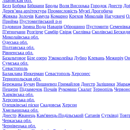
Львовская обл.
Белз
Бобрка
Бібщани
Броды
Воля Висоцька
Городок
Днестр
До
Дерев’яна архітектура
Промисловість
Музеї Дрогобича
Жовква
Золочів
Камула
Комарно
Крехов
Миколаїв
Нагуєвичі
О
Прийма
Пустомитівський р-н
Годовиця
Зимна Вода
Наварія
Оброшино
Пустомити
Семенівк
П'ятничани
Розгірче
Самбір
Свірж
Скелівка
Сколівські Бескид
Миколаївська обл.
Одеська обл.
Полтавська обл.
Рівненська обл.
Базальтовое
Біле озеро
Узкоколейка
Дубно
Клевань
Межиріч
Он
Сумська обл.
Севастополь
Балаклава
Инкерман
Севастополь
Херсонес
Тернопольская обл.
Бережаны
Бучач
Вишневец
Гримайлов
Днестр
Заліщики
Збара
Пещери
Підзамочок
Почаїв
Рукомиш
Скалат
Тернопіль
Червон
Харківська обл.
Херсонська обл.
Олешківські піски
Скадовськ
Херсон
Хмельницька обл.
Днестр
Жванець
Кам'янець-Подільський
Сатанів
Сутківці
Товт
Черкаська обл.
Чернівецька обл.