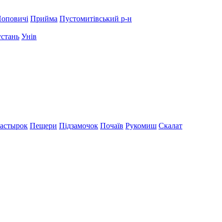
оповичі
Прийма
Пустомитівський р-н
устань
Унів
астырок
Пещери
Підзамочок
Почаїв
Рукомиш
Скалат