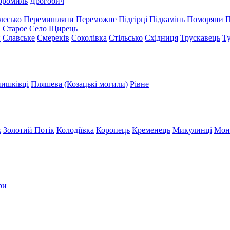
бромиль
Дрогобич
лесько
Перемишляни
Переможне
Підгірці
Підкамінь
Поморяни
П
а
Старое Село
Щирець
и
Славське
Смереків
Соколівка
Стільсько
Східниця
Трускавець
Т
ишківці
Пляшева (Козацькі могили)
Рівне
ж
Золотий Потік
Колодіївка
Коропець
Кременець
Микулинці
Мон
ри