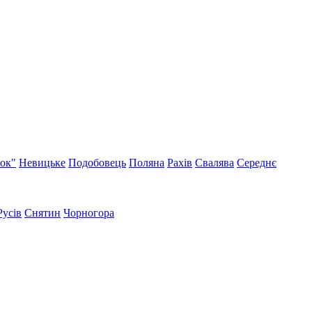
нок"
Невицьке
Подобовець
Поляна
Рахів
Свалява
Середнє
Русів
Снятин
Чорногора