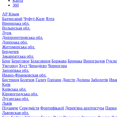
Карта
360
АР Крым
Бахчисарай
Чуфут-Кале
Ялта
Вінницька обл.
Волынская обл.
Луцк
Дніпропетровська обл.
Донецька обл.
Житомирська обл.
Бердичев
Закарпатська обл.
Бене
Береговое
Біласовиця
Боржава
Бронька
Виноградов
Гукли
Ужгород
Хуст
Чинадієво
Чорногора
Запорізька обл.
Ивано-Франковская обл.
Бистриця
Болехов
Галич
Ґорґани
Днестр
Долина
Заболотів
Ива
Київ
Київська обл.
Кіровоградська обл.
Луганська обл.
Львів
Підзамче
Середмістя
Фортифікації
Дерев'яна архітектура
Парки
Львовская обл.