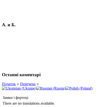
А. и Б.
Останні коментарі
Початок
○
Перечень
○
Замки і фортеці
There are no translations available.