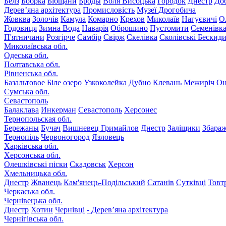
Белз
Бобрка
Бібщани
Броды
Воля Висоцька
Городок
Днестр
До
Дерев’яна архітектура
Промисловість
Музеї Дрогобича
Жовква
Золочів
Камула
Комарно
Крехов
Миколаїв
Нагуєвичі
О
Годовиця
Зимна Вода
Наварія
Оброшино
Пустомити
Семенівк
П'ятничани
Розгірче
Самбір
Свірж
Скелівка
Сколівські Бескид
Миколаївська обл.
Одеська обл.
Полтавська обл.
Рівненська обл.
Базальтовое
Біле озеро
Узкоколейка
Дубно
Клевань
Межиріч
Он
Сумська обл.
Севастополь
Балаклава
Инкерман
Севастополь
Херсонес
Тернопольская обл.
Бережаны
Бучач
Вишневец
Гримайлов
Днестр
Заліщики
Збара
Тернопіль
Червоногород
Язловець
Харківська обл.
Херсонська обл.
Олешківські піски
Скадовськ
Херсон
Хмельницька обл.
Днестр
Жванець
Кам'янець-Подільський
Сатанів
Сутківці
Товт
Черкаська обл.
Чернівецька обл.
Днестр
Хотин
Чернівці
- Дерев’яна архітектура
Чернігівська обл.