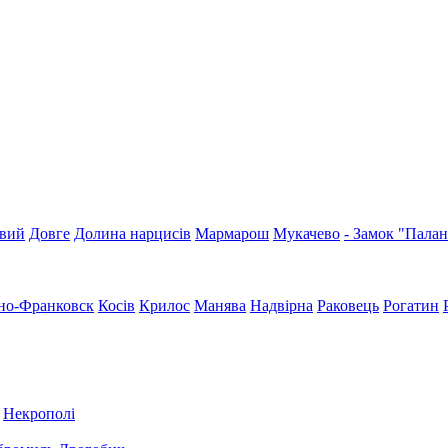
вий
Довге
Долина нарцисів
Мармарош
Мукачево
- Замок "Пала
но-Франковск
Косів
Крилос
Манява
Надвірна
Раковець
Рогатин
Некрополі