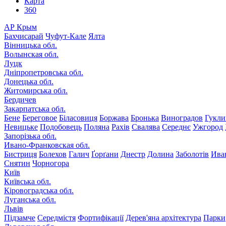
Карта
360
АР Крым
Бахчисарай
Чуфут-Кале
Ялта
Вінницька обл.
Волынская обл.
Луцк
Дніпропетровська обл.
Донецька обл.
Житомирська обл.
Бердичев
Закарпатська обл.
Бене
Береговое
Біласовиця
Боржава
Бронька
Виноградов
Гукли
Невицьке
Подобовець
Поляна
Рахів
Свалява
Середнє
Ужгород
Запорізька обл.
Ивано-Франковская обл.
Бистриця
Болехов
Галич
Ґорґани
Днестр
Долина
Заболотів
Ива
Снятин
Чорногора
Київ
Київська обл.
Кіровоградська обл.
Луганська обл.
Львів
Підзамче
Середмістя
Фортифікації
Дерев'яна архітектура
Парки