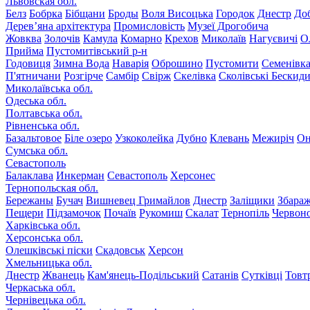
Львовская обл.
Белз
Бобрка
Бібщани
Броды
Воля Висоцька
Городок
Днестр
До
Дерев’яна архітектура
Промисловість
Музеї Дрогобича
Жовква
Золочів
Камула
Комарно
Крехов
Миколаїв
Нагуєвичі
О
Прийма
Пустомитівський р-н
Годовиця
Зимна Вода
Наварія
Оброшино
Пустомити
Семенівк
П'ятничани
Розгірче
Самбір
Свірж
Скелівка
Сколівські Бескид
Миколаївська обл.
Одеська обл.
Полтавська обл.
Рівненська обл.
Базальтовое
Біле озеро
Узкоколейка
Дубно
Клевань
Межиріч
Он
Сумська обл.
Севастополь
Балаклава
Инкерман
Севастополь
Херсонес
Тернопольская обл.
Бережаны
Бучач
Вишневец
Гримайлов
Днестр
Заліщики
Збара
Пещери
Підзамочок
Почаїв
Рукомиш
Скалат
Тернопіль
Червон
Харківська обл.
Херсонська обл.
Олешківські піски
Скадовськ
Херсон
Хмельницька обл.
Днестр
Жванець
Кам'янець-Подільський
Сатанів
Сутківці
Товт
Черкаська обл.
Чернівецька обл.