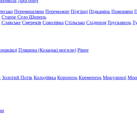
бромиль
Дрогобич
лесько
Перемишляни
Переможне
Підгірці
Підкамінь
Поморяни
П
а
Старое Село
Щирець
и
Славське
Смереків
Соколівка
Стільсько
Східниця
Трускавець
Т
ишківці
Пляшева (Козацькі могили)
Рівне
ж
Золотий Потік
Колодіївка
Коропець
Кременець
Микулинці
Мон
ри