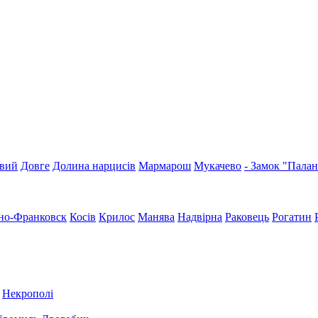
вий
Довге
Долина нарцисів
Мармарош
Мукачево
- Замок "Пала
но-Франковск
Косів
Крилос
Манява
Надвірна
Раковець
Рогатин
Некрополі