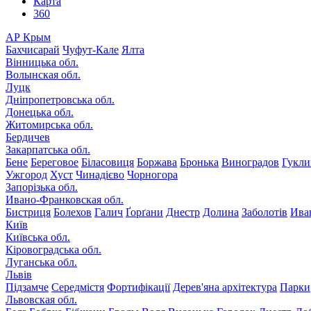
Карта
360
АР Крым
Бахчисарай
Чуфут-Кале
Ялта
Вінницька обл.
Волынская обл.
Луцк
Дніпропетровська обл.
Донецька обл.
Житомирська обл.
Бердичев
Закарпатська обл.
Бене
Береговое
Біласовиця
Боржава
Бронька
Виноградов
Гукли
Ужгород
Хуст
Чинадієво
Чорногора
Запорізька обл.
Ивано-Франковская обл.
Бистриця
Болехов
Галич
Ґорґани
Днестр
Долина
Заболотів
Ива
Київ
Київська обл.
Кіровоградська обл.
Луганська обл.
Львів
Підзамче
Середмістя
Фортифікації
Дерев'яна архітектура
Парки
Львовская обл.