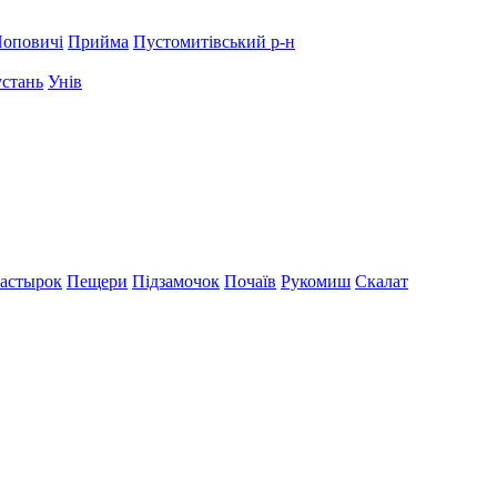
оповичі
Прийма
Пустомитівський р-н
устань
Унів
астырок
Пещери
Підзамочок
Почаїв
Рукомиш
Скалат