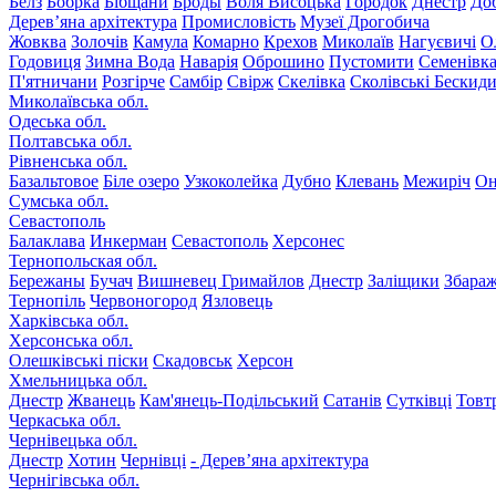
Белз
Бобрка
Бібщани
Броды
Воля Висоцька
Городок
Днестр
До
Дерев’яна архітектура
Промисловість
Музеї Дрогобича
Жовква
Золочів
Камула
Комарно
Крехов
Миколаїв
Нагуєвичі
О
Годовиця
Зимна Вода
Наварія
Оброшино
Пустомити
Семенівк
П'ятничани
Розгірче
Самбір
Свірж
Скелівка
Сколівські Бескид
Миколаївська обл.
Одеська обл.
Полтавська обл.
Рівненська обл.
Базальтовое
Біле озеро
Узкоколейка
Дубно
Клевань
Межиріч
Он
Сумська обл.
Севастополь
Балаклава
Инкерман
Севастополь
Херсонес
Тернопольская обл.
Бережаны
Бучач
Вишневец
Гримайлов
Днестр
Заліщики
Збара
Тернопіль
Червоногород
Язловець
Харківська обл.
Херсонська обл.
Олешківські піски
Скадовськ
Херсон
Хмельницька обл.
Днестр
Жванець
Кам'янець-Подільський
Сатанів
Сутківці
Товт
Черкаська обл.
Чернівецька обл.
Днестр
Хотин
Чернівці
- Дерев’яна архітектура
Чернігівська обл.