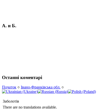
А. и Б.
Останні коментарі
Початок
○
Івано-Франківська обл.
○
Заболотів
There are no translations available.