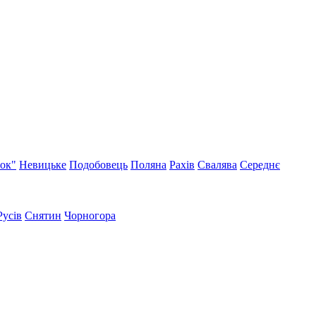
нок"
Невицьке
Подобовець
Поляна
Рахів
Свалява
Середнє
Русів
Снятин
Чорногора