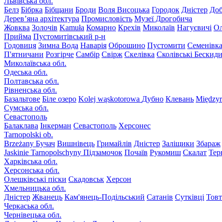
Львівська обл.
Белз
Бібрка
Бібщани
Броди
Воля Висоцька
Городок
Дністер
До
Дерев’яна архітектура
Промисловість
Музеї Дрогобича
Жовква
Золочів
Kamuła
Комарно
Крехів
Миколаїв
Нагуєвичі
Ол
Прийма
Пустомитівський р-н
Годовиця
Зимна Вода
Наварія
Оброшино
Пустомити
Семенівк
П'ятничани
Розгірче
Самбір
Свірж
Скелівка
Сколівські Бескид
Миколаївська обл.
Одеська обл.
Полтавська обл.
Рівненська обл.
Базальтове
Біле озеро
Kolej wąskotorowa
Дубно
Клевань
Międzyr
Сумська обл.
Севастополь
Балаклава
Інкерман
Севастополь
Херсонес
Tarnopolski ob.
Brzeżany
Бучач
Вишнівець
Гримайлів
Дністер
Заліщики
Збараж
Jaskinie Tarnopolschyny
Підзамочок
Почаїв
Рукомиш
Скалат
Тер
Харківська обл.
Херсонська обл.
Олешківські піски
Скадовськ
Херсон
Хмельницька обл.
Дністер
Жванець
Кам'янець-Подільський
Сатанів
Сутківці
Тов
Черкаська обл.
Чернівецька обл.