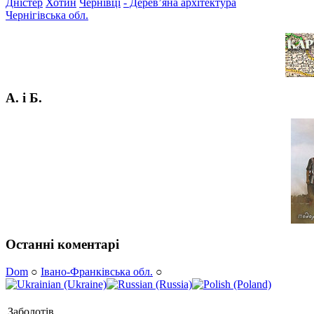
Дністер
Хотин
Чернівці
- Дерев’яна архітектура
Чернігівська обл.
А. і Б.
Останні коментарі
Dom
○
Івано-Франківська обл.
○
Заболотів