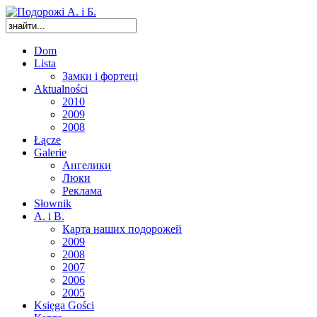
Dom
Lista
Замки і фортеці
Aktualności
2010
2009
2008
Łącze
Galerie
Ангелики
Люки
Реклама
Słownik
A. i B.
Карта наших подорожей
2009
2008
2007
2006
2005
Księga Gości