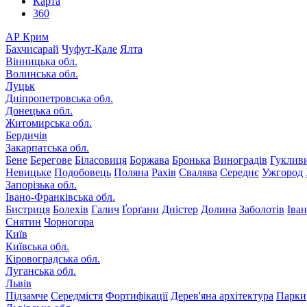
Карта
360
АР Крим
Бахчисарай
Чуфут-Кале
Ялта
Вінницька обл.
Волинська обл.
Луцьк
Дніпропетровська обл.
Донецька обл.
Житомирська обл.
Бердичів
Закарпатська обл.
Бене
Берегове
Біласовиця
Боржава
Бронька
Виноградів
Гуклив
Невицьке
Подобовець
Поляна
Рахів
Свалява
Середнє
Ужгород
Запорізька обл.
Івано-Франківська обл.
Бистриця
Болехів
Галич
Ґорґани
Дністер
Долина
Заболотів
Іва
Снятин
Чорногора
Київ
Київська обл.
Кіровоградська обл.
Луганська обл.
Львів
Підзамче
Середмістя
Фортифікації
Дерев'яна архітектура
Парки