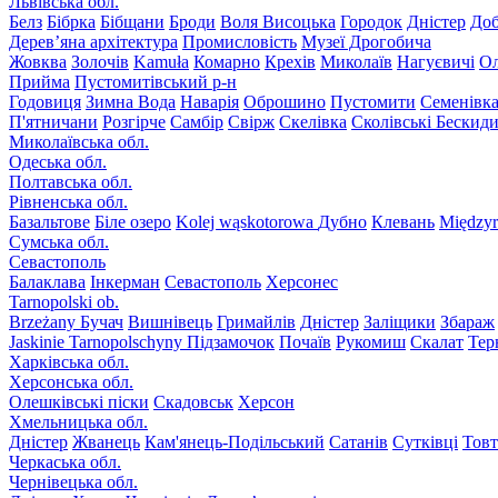
Львівська обл.
Белз
Бібрка
Бібщани
Броди
Воля Висоцька
Городок
Дністер
До
Дерев’яна архітектура
Промисловість
Музеї Дрогобича
Жовква
Золочів
Kamuła
Комарно
Крехів
Миколаїв
Нагуєвичі
Ол
Прийма
Пустомитівський р-н
Годовиця
Зимна Вода
Наварія
Оброшино
Пустомити
Семенівк
П'ятничани
Розгірче
Самбір
Свірж
Скелівка
Сколівські Бескид
Миколаївська обл.
Одеська обл.
Полтавська обл.
Рівненська обл.
Базальтове
Біле озеро
Kolej wąskotorowa
Дубно
Клевань
Międzyr
Сумська обл.
Севастополь
Балаклава
Інкерман
Севастополь
Херсонес
Tarnopolski ob.
Brzeżany
Бучач
Вишнівець
Гримайлів
Дністер
Заліщики
Збараж
Jaskinie Tarnopolschyny
Підзамочок
Почаїв
Рукомиш
Скалат
Тер
Харківська обл.
Херсонська обл.
Олешківські піски
Скадовськ
Херсон
Хмельницька обл.
Дністер
Жванець
Кам'янець-Подільський
Сатанів
Сутківці
Тов
Черкаська обл.
Чернівецька обл.