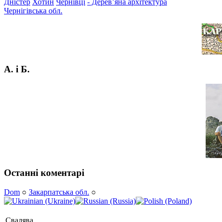
Дністер
Хотин
Чернівці
- Дерев’яна архітектура
Чернігівська обл.
А. і Б.
Останні коментарі
Dom
○
Закарпатська обл.
○
Свалява