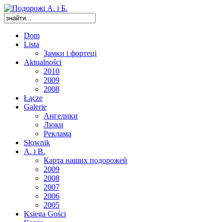
Dom
Lista
Замки і фортеці
Aktualności
2010
2009
2008
Łącze
Galerie
Ангелики
Люки
Реклама
Słownik
A. i B.
Карта наших подорожей
2009
2008
2007
2006
2005
Księga Gości