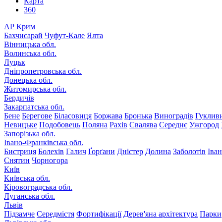
Карта
360
АР Крим
Бахчисарай
Чуфут-Кале
Ялта
Вінницька обл.
Волинська обл.
Луцьк
Дніпропетровська обл.
Донецька обл.
Житомирська обл.
Бердичів
Закарпатська обл.
Бене
Берегове
Біласовиця
Боржава
Бронька
Виноградів
Гуклив
Невицьке
Подобовець
Поляна
Рахів
Свалява
Середнє
Ужгород
Запорізька обл.
Івано-Франківська обл.
Бистриця
Болехів
Галич
Ґорґани
Дністер
Долина
Заболотів
Іва
Снятин
Чорногора
Київ
Київська обл.
Кіровоградська обл.
Луганська обл.
Львів
Підзамче
Середмістя
Фортифікації
Дерев'яна архітектура
Парки