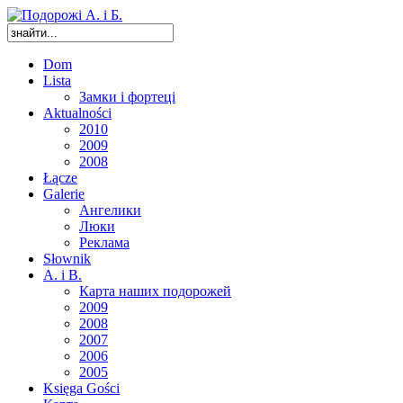
Dom
Lista
Замки і фортеці
Aktualności
2010
2009
2008
Łącze
Galerie
Ангелики
Люки
Реклама
Słownik
A. i B.
Карта наших подорожей
2009
2008
2007
2006
2005
Księga Gości