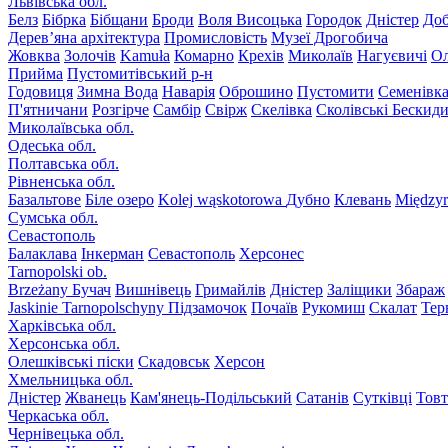
Львівська обл.
Белз
Бібрка
Бібщани
Броди
Воля Висоцька
Городок
Дністер
До
Дерев’яна архітектура
Промисловість
Музеї Дрогобича
Жовква
Золочів
Kamuła
Комарно
Крехів
Миколаїв
Нагуєвичі
Ол
Прийма
Пустомитівський р-н
Годовиця
Зимна Вода
Наварія
Оброшино
Пустомити
Семенівк
П'ятничани
Розгірче
Самбір
Свірж
Скелівка
Сколівські Бескид
Миколаївська обл.
Одеська обл.
Полтавська обл.
Рівненська обл.
Базальтове
Біле озеро
Kolej wąskotorowa
Дубно
Клевань
Międzyr
Сумська обл.
Севастополь
Балаклава
Інкерман
Севастополь
Херсонес
Tarnopolski ob.
Brzeżany
Бучач
Вишнівець
Гримайлів
Дністер
Заліщики
Збараж
Jaskinie Tarnopolschyny
Підзамочок
Почаїв
Рукомиш
Скалат
Тер
Харківська обл.
Херсонська обл.
Олешківські піски
Скадовськ
Херсон
Хмельницька обл.
Дністер
Жванець
Кам'янець-Подільський
Сатанів
Сутківці
Тов
Черкаська обл.
Чернівецька обл.