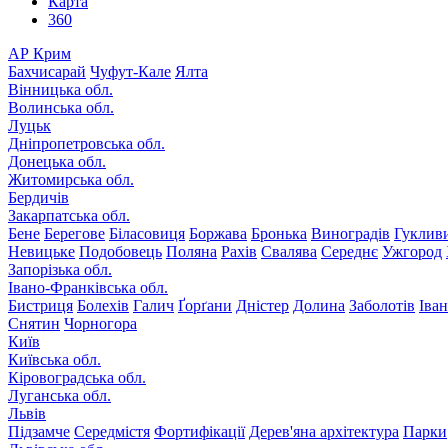
Карта
360
АР Крим
Бахчисарай
Чуфут-Кале
Ялта
Вінницька обл.
Волинська обл.
Луцьк
Дніпропетровська обл.
Донецька обл.
Житомирська обл.
Бердичів
Закарпатська обл.
Бене
Берегове
Біласовиця
Боржава
Бронька
Виноградів
Гуклив
Невицьке
Подобовець
Поляна
Рахів
Свалява
Середнє
Ужгород
Запорізька обл.
Івано-Франківська обл.
Бистриця
Болехів
Галич
Ґорґани
Дністер
Долина
Заболотів
Іва
Снятин
Чорногора
Київ
Київська обл.
Кіровоградська обл.
Луганська обл.
Львів
Підзамче
Середмістя
Фортифікації
Дерев'яна архітектура
Парки