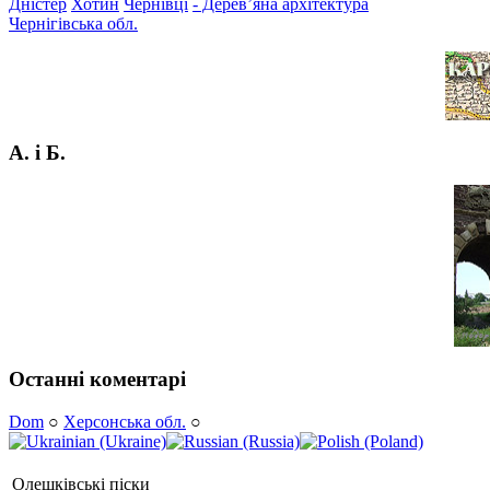
Дністер
Хотин
Чернівці
- Дерев’яна архітектура
Чернігівська обл.
А. і Б.
Останні коментарі
Dom
○
Херсонська обл.
○
Олешківські піски