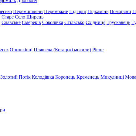
бромиль
Дрогобич
есько
Перемишляни
Переможне
Підгірці
Підкамінь
Поморяни
П
а
Старе Село
Щирець
и
Славське
Смереків
Соколівка
Стільсько
Східниця
Трускавець
Т
zecz
Онишківці
Пляшева (Козацькі могили)
Рівне
Золотий Потік
Колодіївка
Коропець
Кременець
Микулинці
Mona
три