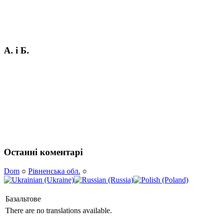
А. і Б.
Останні коментарі
Dom
○
Рівненська обл.
○
Базальтове
There are no translations available.