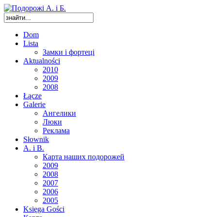
Dom
Lista
Замки і фортеці
Aktualności
2010
2009
2008
Łącze
Galerie
Ангелики
Люки
Реклама
Słownik
A. i B.
Карта наших подорожей
2009
2008
2007
2006
2005
Księga Gości