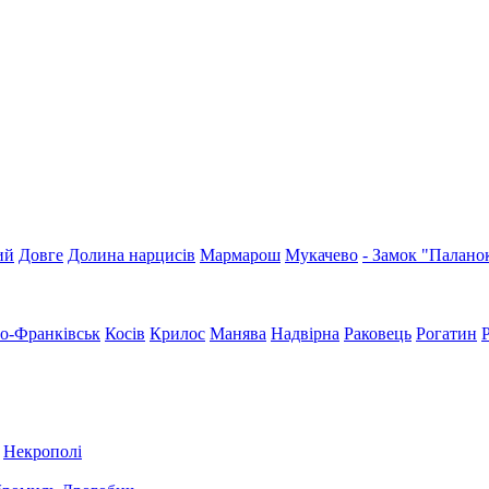
ий
Довге
Долина нарцисів
Мармарош
Мукачево
- Замок "Палано
но-Франківськ
Косів
Крилос
Манява
Надвірна
Раковець
Рогатин
Некрополі