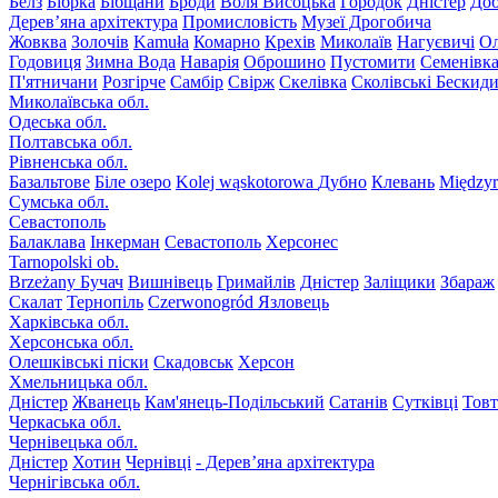
Белз
Бібрка
Бібщани
Броди
Воля Висоцька
Городок
Дністер
До
Дерев’яна архітектура
Промисловість
Музеї Дрогобича
Жовква
Золочів
Kamuła
Комарно
Крехів
Миколаїв
Нагуєвичі
Ол
Годовиця
Зимна Вода
Наварія
Оброшино
Пустомити
Семенівк
П'ятничани
Розгірче
Самбір
Свірж
Скелівка
Сколівські Бескид
Миколаївська обл.
Одеська обл.
Полтавська обл.
Рівненська обл.
Базальтове
Біле озеро
Kolej wąskotorowa
Дубно
Клевань
Międzyr
Сумська обл.
Севастополь
Балаклава
Інкерман
Севастополь
Херсонес
Tarnopolski ob.
Brzeżany
Бучач
Вишнівець
Гримайлів
Дністер
Заліщики
Збараж
Скалат
Тернопіль
Czerwonogród
Язловець
Харківська обл.
Херсонська обл.
Олешківські піски
Скадовськ
Херсон
Хмельницька обл.
Дністер
Жванець
Кам'янець-Подільський
Сатанів
Сутківці
Тов
Черкаська обл.
Чернівецька обл.
Дністер
Хотин
Чернівці
- Дерев’яна архітектура
Чернігівська обл.