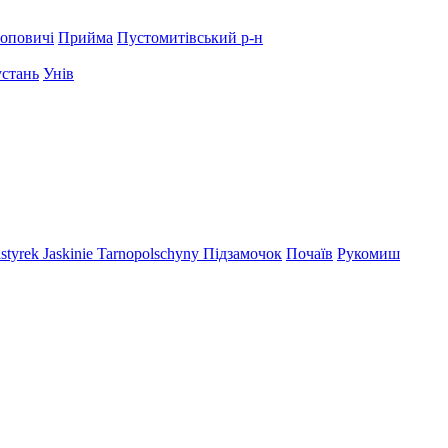
оповичі
Прийма
Пустомитівський р-н
устань
Унів
styrek
Jaskinie Tarnopolschyny
Підзамочок
Почаїв
Рукомиш