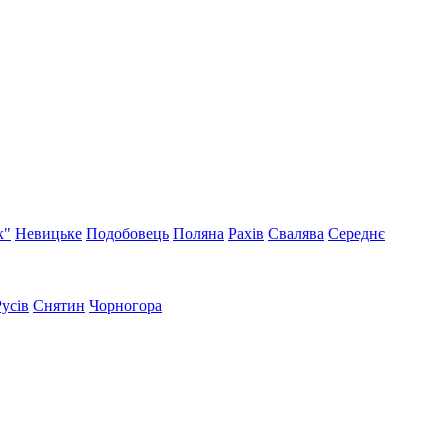
к"
Невицьке
Подобовець
Поляна
Рахів
Свалява
Середнє
Русів
Снятин
Чорногора