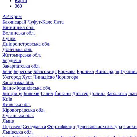
Карта
360
АР Крим
Бахчисарай
Чуфут-Кале
Ялта
Вінницька обл.
Волинська обл.
Луцьк
Дніпропетровська обл.
Донецька обл.
Житомирська обл.
Бердичів
Закарпатська обл.
Бене
Берегове
Біласовиця
Боржава
Бронька
Виноградів
Гуклив
Ужгород
Хуст
Чинадієво
Чорногора
Запорізька обл.
Івано-Франківська обл.
Бистриця
Болехів
Галич
Ґорґани
Дністер
Долина
Заболотів
Іва
Київ
Київська обл.
Кіровоградська обл.
Луганська обл.
Львів
Підзамче
Середмістя
Фортифікації
Дерев'яна архітектура
Парки
Львівська обл.