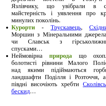
Язлівчику, що увібрали в с
майстерність і уявлення про кр
минулих поколінь.
Курорти
-
Трускавець
,
Східн
Моршин з Мінеральними джерела
чи Славськ з гірськолижн
спусками…
Неймовірна
природа
що охоп
болотисті рівнини Малого Поліс
над якими підіймаються горби
ландшафти Поділля і Розточчя, 
півдні височіють хребти
Сколівс
бескид
…