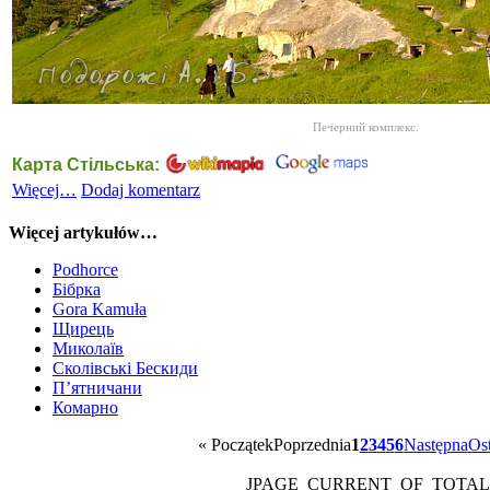
Печерний комплекс.
Карта Стільська:
Więcej…
Dodaj komentarz
Więcej artykułów…
Podhorce
Бібрка
Gora Kamuła
Щирець
Миколаїв
Сколівські Бескиди
П’ятничани
Комарно
«
Początek
Poprzednia
1
2
3
4
5
6
Następna
Ost
JPAGE_CURRENT_OF_TOTAL