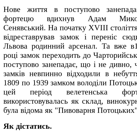
Нове життя в поступово занепад
фортецю вдихнув Адам Мико
Сенявський. На початку XVIII століття
відреставрував замок і переніс сюд
Львова родинний арсенал. Та вже в
році замок переходить до Чарторийськ
поступово занепадає, що і не дивно, 
замків невпинно відходили в небутт
1809 по 1939 замком володіли Потоцьк
цей період велетенська форт
використовувалась як склад, винокурн
була відома як "Пивоварня Потоцьких"
Як дістатись.