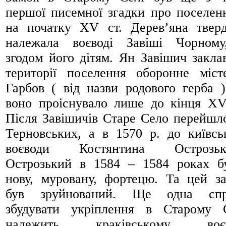
першої писемної згадки про поселен
на початку XV ст. Дерев’яна твер
належала воєводі Завіші Чорном
згодом його дітям. Ян Завішич закла
території поселення оборонне міст
Гарбов ( від назви родового герба )
воно проіснувало лише до кінця XV
Після Завішичів Старе Село перейшл
Терновських, а в 1570 р. до київсь
воєводи Костянтина Острозько
Острозький в 1584 – 1584 роках б
нову, муровану, фортецю. Та цей з
був зруйнований. Ще одна спр
збудувати укріплення в Старому 
належить краківському воєв