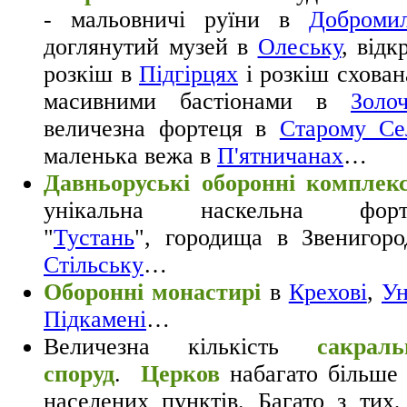
- мальовничі руїни в
Добромил
доглянутий музей в
Олеську
, відк
розкіш в
Підгірцях
і розкіш схован
масивними бастіонами в
Золоч
величезна фортеця в
Старому Се
маленька вежа в
П'ятничанах
…
Давньоруські оборонні комплек
унікальна наскельна форт
"
Тустань
", городища в Звенигоро
Стільську
…
Оборонні монастирі
в
Крехові
,
Ун
Підкамені
…
Величезна кількість
сакраль
споруд
.
Церков
набагато більше
населених пунктів. Багато з тих