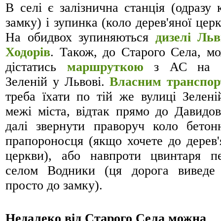
В селі є залізнична станція (одразу 
замку) і зупинка (коло дерев'яної церк
На обидвох зупиняються
дизелі Льв
Ходорів
. Також, до Старого Села, м
дістатись
маршруткою
з АС на в
Зеленій у Львові.
Власним транспо
треба їхати по тій же вулиці Зелені
межі міста, відтак прямо до Давидов
далі звернути праворуч коло бетон
прапороносця (якщо хочете до дерев'
церкви), або навпроти цвинтаря п
селом Водники (ця дорога виведе
просто до замку).
Недалеко від Старого Села можна