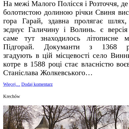
На межі Малого Полісся і Розточчя, де
болотистою долиною річки Свиня вис
гора Гарай, здавна пролягає шлях
зєднує Галичину і Волинь. є версі
саме тут знаходилось літописне м
Підгорай. Докуманти з 1368 р
згадують в цій місцевості село Винн
котре в 1588 році стає власністю воє
Станіслава Жолкевського…
Więcej…
Dodaj komentarz
Krechów