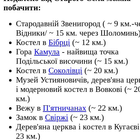
побачити:
Стародавній Звенигород ( ~ 9 км.-ч
Відники/ ~ 15 км. через Шоломинь
Костел в
Бібрці
(~ 12 км.)
Гора
Камула
- найвища точка
Подільської височини (~ 15 км.)
Костел в
Соколівці
(~ 20 км.)
Музей Устияновичів, дерев'яна цер
і модерновий костел в Вовкові (~ 2
км.)
Вежу в
П'ятничанах
(~ 22 км.)
Замок в
Свіржі
(~ 23 км.)
Дерев'яна церква і костел в Кугаєві
23 км.)