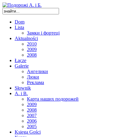
Dom
Lista
Замки і фортеці
Aktualności
2010
2009
2008
Łącze
Galerie
Ангелики
Люки
Реклама
Słownik
A. i B.
Карта наших подорожей
2009
2008
2007
2006
2005
Księga Gości