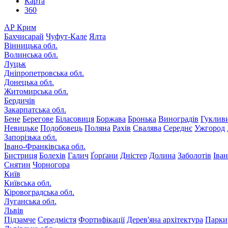
Карта
360
АР Крим
Бахчисарай
Чуфут-Кале
Ялта
Вінницька обл.
Волинська обл.
Луцьк
Дніпропетровська обл.
Донецька обл.
Житомирська обл.
Бердичів
Закарпатська обл.
Бене
Берегове
Біласовиця
Боржава
Бронька
Виноградів
Гуклив
Невицьке
Подобовець
Поляна
Рахів
Свалява
Середнє
Ужгород
Запорізька обл.
Івано-Франківська обл.
Бистриця
Болехів
Галич
Ґорґани
Дністер
Долина
Заболотів
Іва
Снятин
Чорногора
Київ
Київська обл.
Кіровоградська обл.
Луганська обл.
Львів
Підзамче
Середмістя
Фортифікації
Дерев'яна архітектура
Парки