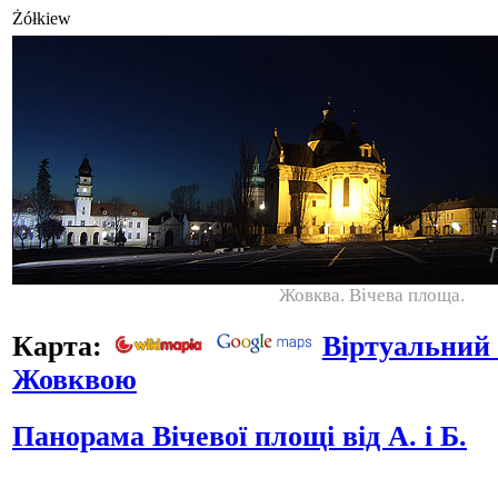
Żółkiew
Жовква. Вічева площа.
Карта:
Віртуальний
Жовквою
Панорама Вічевої площі від А. і Б.