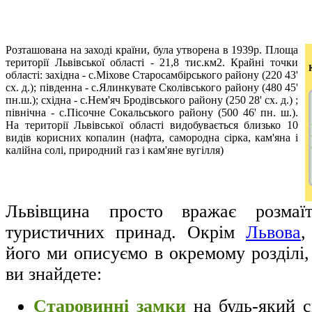
Розташована на заході країни, була утворена в 1939р. Площа
території Львівської області - 21,8 тис.км2. Крайні точки
області: західна - с.Міхове Старосамбірського району (220 43'
сх. д.); південна - с.Ялинкувате Сколівського району (480 45'
пн.ш.); східна - с.Нем'яч Бродівського району (250 28' сх. д.) ;
північна - с.Пісочне Сокальського району (500 46' пн. ш.).
На території Львівської області видобувається близько 10
видів корисних копалин (нафта, самородна сірка, кам'яна і
калійна солі, природний газ і кам'яне вугілля)
Львівщина просто вражає розмаїт
туристичних принад. Окрім
Львова
,
його ми описуємо в окремому розділі,
ви знайдете:
Старовинні замки
на будь-який 