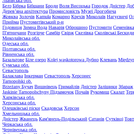
Львівська обл.
Белз
Бібрка
Бібщани
Броди
Воля Висоцька
Городок
Дністер
До
Дерев’яна архітектура
Промисловість
Музеї Дрогобича
Жовква
Золочів
Kamuła
Комарно
Крехів
Миколаїв
Нагуєвичі
Ол
Прийма
Пустомитівський р-н
Годовиця
Зимна Вода
Наварія
Оброшино
Пустомити
Семенівк
П'ятничани
Розгірче
Самбір
Свірж
Скелівка
Сколівські Бескид
Миколаївська обл.
Одеська обл.
Полтавська обл.
Рівненська обл.
Базальтове
Біле озеро
Kolej wąskotorowa
Дубно
Клевань
Międzyr
Сумська обл.
Севастополь
Балаклава
Інкерман
Севастополь
Херсонес
Tarnopolski ob.
Brzeżany
Бучач
Вишнівець
Гримайлів
Дністер
Заліщики
Збараж
Jaskinie Tarnopolschyny
Підзамочок
Почаїв
Рукомиш
Скалат
Тер
Харківська обл.
Херсонська обл.
Олешківські піски
Скадовськ
Херсон
Хмельницька обл.
Дністер
Жванець
Кам'янець-Подільський
Сатанів
Сутківці
Тов
Черкаська обл.
Чернівецька обл.