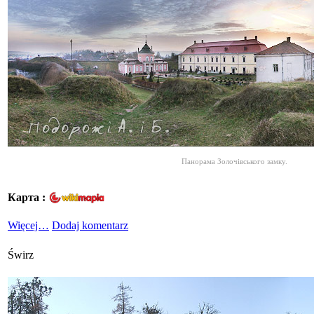
Панорама Золочівського замку.
Карта :
Więcej…
Dodaj komentarz
Świrz