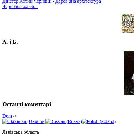
Дністер
Хотин
Чернівці
- Дерев’яна архітектура
Чернігівська обл.
А. і Б.
Останні коментарі
Dom
○
Львівська область