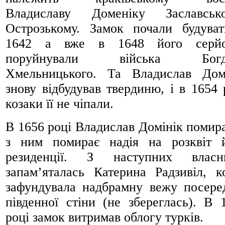
Владиславу Доменіку Заславсько
Острозькому. Замок почали будува
1642 а вже в 1648 його серйо
поруйнували війська Богд
Хмельницького. Та Владислав Дом
знову відбудував твердиню, і в 1654 
козаки її не чіпали.
В 1656 році Владислав Домінік помира
з ним помирає надія на розквіт 
резиденції. З наступних власни
запам’яталась Катерина Радзивіл, к
зафундувала надбрамну вежу посере
південної стіни (не збереглась). В 
році замок витримав облогу турків.