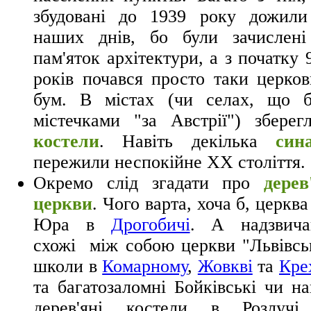
збудовані до 1939 року дожили
наших днів, бо були зачислені
пам'яток архітектури, а з початку 
років почався просто таки церко
бум. В містах (чи селах, що б
містечками "за Австрії") зберег
костели
. Навіть декілька
син
пережили неспокійне ХХ століття.
Окремо слід згадати про
дерев
церкви
. Чого варта, хоча б, церква
Юра в
Дрогобичі
. А надзвича
схожі між собою церкви "Львівсь
школи в
Комарному
,
Жовкві
та
Кре
та багатозаломні Бойківські чи на
дерев'яні костели в Розлучі