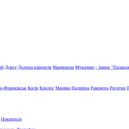
ий
Довге
Долина нарцисів
Мармарош
Мукачево
- Замок "Палано
но-Франківськ
Косів
Крилос
Манява
Надвірна
Раковець
Рогатин
Некрополі