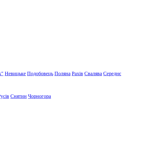
к"
Невицьке
Подобовець
Поляна
Рахів
Свалява
Середнє
Русів
Снятин
Чорногора