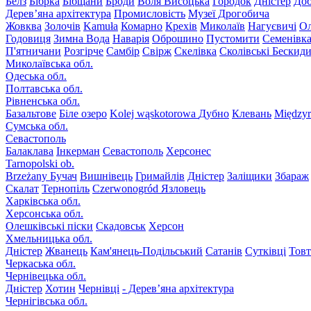
Белз
Бібрка
Бібщани
Броди
Воля Висоцька
Городок
Дністер
До
Дерев’яна архітектура
Промисловість
Музеї Дрогобича
Жовква
Золочів
Kamuła
Комарно
Крехів
Миколаїв
Нагуєвичі
Ол
Годовиця
Зимна Вода
Наварія
Оброшино
Пустомити
Семенівк
П'ятничани
Розгірче
Самбір
Свірж
Скелівка
Сколівські Бескид
Миколаївська обл.
Одеська обл.
Полтавська обл.
Рівненська обл.
Базальтове
Біле озеро
Kolej wąskotorowa
Дубно
Клевань
Międzyr
Сумська обл.
Севастополь
Балаклава
Інкерман
Севастополь
Херсонес
Tarnopolski ob.
Brzeżany
Бучач
Вишнівець
Гримайлів
Дністер
Заліщики
Збараж
Скалат
Тернопіль
Czerwonogród
Язловець
Харківська обл.
Херсонська обл.
Олешківські піски
Скадовськ
Херсон
Хмельницька обл.
Дністер
Жванець
Кам'янець-Подільський
Сатанів
Сутківці
Тов
Черкаська обл.
Чернівецька обл.
Дністер
Хотин
Чернівці
- Дерев’яна архітектура
Чернігівська обл.