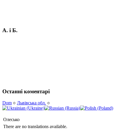
А. і Б.
Останні коментарі
Dom
○
Львівська обл.
○
Олесько
There are no translations available.