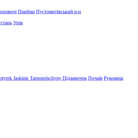
оповичі
Прийма
Пустомитівський р-н
устань
Унів
styrek
Jaskinie Tarnopolschyny
Підзамочок
Почаїв
Рукомиш