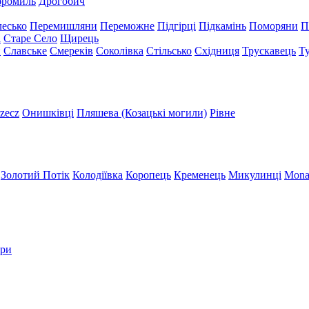
бромиль
Дрогобич
есько
Перемишляни
Переможне
Підгірці
Підкамінь
Поморяни
П
а
Старе Село
Щирець
и
Славське
Смереків
Соколівка
Стільсько
Східниця
Трускавець
Т
zecz
Онишківці
Пляшева (Козацькі могили)
Рівне
Золотий Потік
Колодіївка
Коропець
Кременець
Микулинці
Mona
три