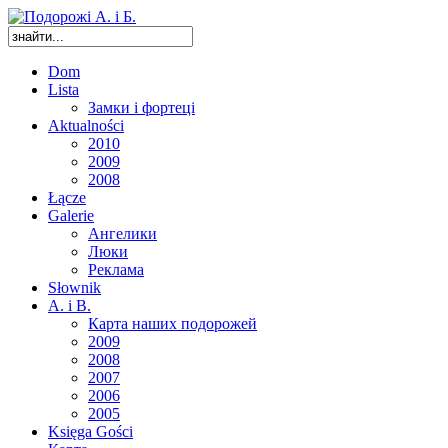
Dom
Lista
Замки і фортеці
Aktualności
2010
2009
2008
Łącze
Galerie
Ангелики
Люки
Реклама
Słownik
A. i B.
Карта наших подорожей
2009
2008
2007
2006
2005
Księga Gości