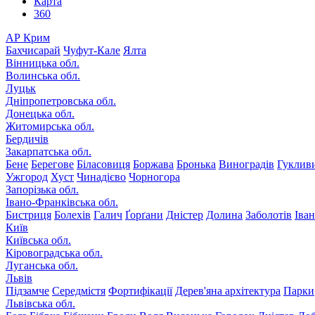
Карта
360
АР Крим
Бахчисарай
Чуфут-Кале
Ялта
Вінницька обл.
Волинська обл.
Луцьк
Дніпропетровська обл.
Донецька обл.
Житомирська обл.
Бердичів
Закарпатська обл.
Бене
Берегове
Біласовиця
Боржава
Бронька
Виноградів
Гуклив
Ужгород
Хуст
Чинадієво
Чорногора
Запорізька обл.
Івано-Франківська обл.
Бистриця
Болехів
Галич
Ґорґани
Дністер
Долина
Заболотів
Іва
Київ
Київська обл.
Кіровоградська обл.
Луганська обл.
Львів
Підзамче
Середмістя
Фортифікації
Дерев'яна архітектура
Парки
Львівська обл.