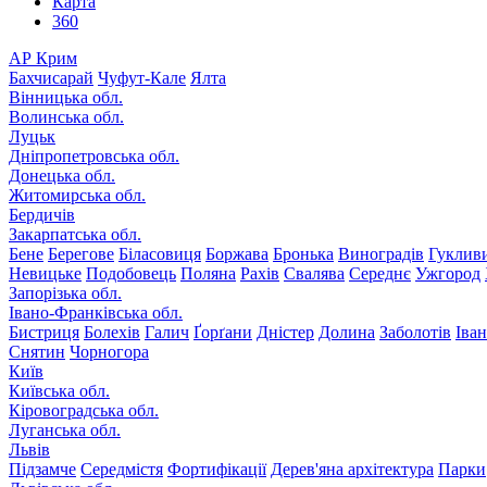
Карта
360
АР Крим
Бахчисарай
Чуфут-Кале
Ялта
Вінницька обл.
Волинська обл.
Луцьк
Дніпропетровська обл.
Донецька обл.
Житомирська обл.
Бердичів
Закарпатська обл.
Бене
Берегове
Біласовиця
Боржава
Бронька
Виноградів
Гуклив
Невицьке
Подобовець
Поляна
Рахів
Свалява
Середнє
Ужгород
Запорізька обл.
Івано-Франківська обл.
Бистриця
Болехів
Галич
Ґорґани
Дністер
Долина
Заболотів
Іва
Снятин
Чорногора
Київ
Київська обл.
Кіровоградська обл.
Луганська обл.
Львів
Підзамче
Середмістя
Фортифікації
Дерев'яна архітектура
Парки