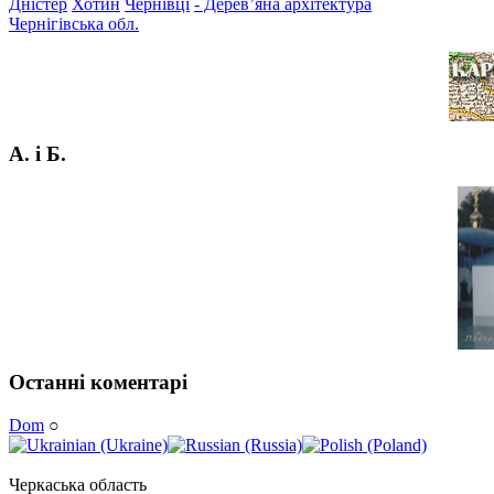
Дністер
Хотин
Чернівці
- Дерев’яна архітектура
Чернігівська обл.
А. і Б.
Останні коментарі
Dom
○
Черкаська область