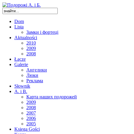
Dom
Lista
Замки і фортеці
Aktualności
2010
2009
2008
Łącze
Galerie
Ангелики
Люки
Реклама
Słownik
A. i B.
Карта наших подорожей
2009
2008
2007
2006
2005
Księga Gości