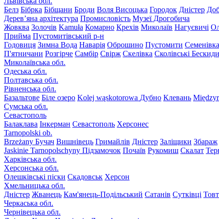
Львівська обл.
Белз
Бібрка
Бібщани
Броди
Воля Висоцька
Городок
Дністер
До
Дерев’яна архітектура
Промисловість
Музеї Дрогобича
Жовква
Золочів
Kamuła
Комарно
Крехів
Миколаїв
Нагуєвичі
Ол
Прийма
Пустомитівський р-н
Годовиця
Зимна Вода
Наварія
Оброшино
Пустомити
Семенівк
П'ятничани
Розгірче
Самбір
Свірж
Скелівка
Сколівські Бескид
Миколаївська обл.
Одеська обл.
Полтавська обл.
Рівненська обл.
Базальтове
Біле озеро
Kolej wąskotorowa
Дубно
Клевань
Międzyr
Сумська обл.
Севастополь
Балаклава
Інкерман
Севастополь
Херсонес
Tarnopolski ob.
Brzeżany
Бучач
Вишнівець
Гримайлів
Дністер
Заліщики
Збараж
Jaskinie Tarnopolschyny
Підзамочок
Почаїв
Рукомиш
Скалат
Тер
Харківська обл.
Херсонська обл.
Олешківські піски
Скадовськ
Херсон
Хмельницька обл.
Дністер
Жванець
Кам'янець-Подільський
Сатанів
Сутківці
Тов
Черкаська обл.
Чернівецька обл.