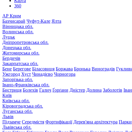
Карта
360
АР Крим
Бахчисарай
Чуфут-Кале
Ялта
Вінницька обл.
Волинська обл.
Луцьк
Дніпропетровська обл.
Донецька обл.
Житомирська обл.
Бердичів
Закарпатська обл.
Бене
Берегове
Біласовиця
Боржава
Бронька
Виноградів
Гуклив
Ужгород
Хуст
Чинадієво
Чорногора
Запорізька обл.
Івано-Франківська обл.
Бистриця
Болехів
Галич
Ґорґани
Дністер
Долина
Заболотів
Іва
Київ
Київська обл.
Кіровоградська обл.
Луганська обл.
Львів
Підзамче
Середмістя
Фортифікації
Дерев'яна архітектура
Парки
Львівська обл.