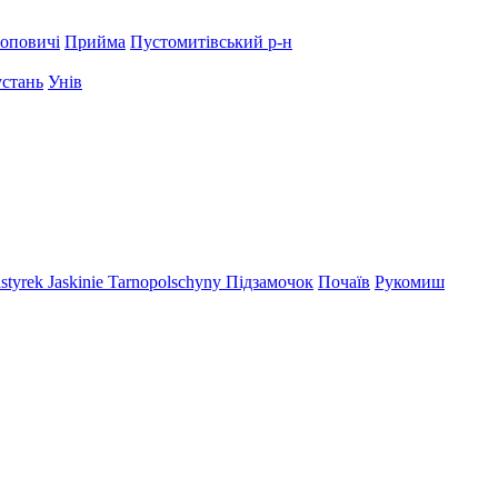
оповичі
Прийма
Пустомитівський р-н
устань
Унів
styrek
Jaskinie Tarnopolschyny
Підзамочок
Почаїв
Рукомиш