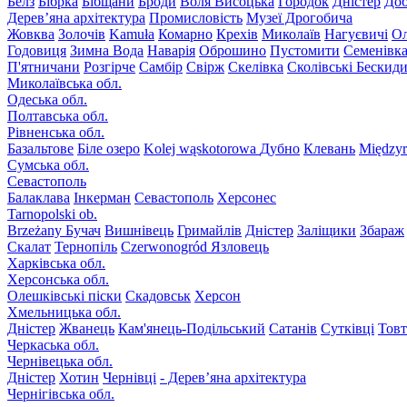
Белз
Бібрка
Бібщани
Броди
Воля Висоцька
Городок
Дністер
До
Дерев’яна архітектура
Промисловість
Музеї Дрогобича
Жовква
Золочів
Kamuła
Комарно
Крехів
Миколаїв
Нагуєвичі
Ол
Годовиця
Зимна Вода
Наварія
Оброшино
Пустомити
Семенівк
П'ятничани
Розгірче
Самбір
Свірж
Скелівка
Сколівські Бескид
Миколаївська обл.
Одеська обл.
Полтавська обл.
Рівненська обл.
Базальтове
Біле озеро
Kolej wąskotorowa
Дубно
Клевань
Międzyr
Сумська обл.
Севастополь
Балаклава
Інкерман
Севастополь
Херсонес
Tarnopolski ob.
Brzeżany
Бучач
Вишнівець
Гримайлів
Дністер
Заліщики
Збараж
Скалат
Тернопіль
Czerwonogród
Язловець
Харківська обл.
Херсонська обл.
Олешківські піски
Скадовськ
Херсон
Хмельницька обл.
Дністер
Жванець
Кам'янець-Подільський
Сатанів
Сутківці
Тов
Черкаська обл.
Чернівецька обл.
Дністер
Хотин
Чернівці
- Дерев’яна архітектура
Чернігівська обл.