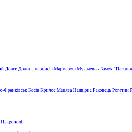
ий
Довге
Долина нарцисів
Мармарош
Мукачево
- Замок "Палано
но-Франківськ
Косів
Крилос
Манява
Надвірна
Раковець
Рогатин
Некрополі