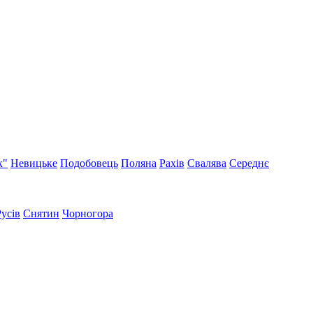
к"
Невицьке
Подобовець
Поляна
Рахів
Свалява
Середнє
Русів
Снятин
Чорногора