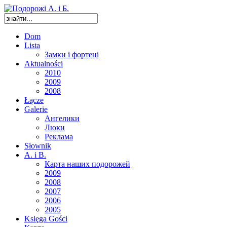
Dom
Lista
Замки і фортеці
Aktualności
2010
2009
2008
Łącze
Galerie
Ангелики
Люки
Реклама
Słownik
A. i B.
Карта наших подорожей
2009
2008
2007
2006
2005
Księga Gości