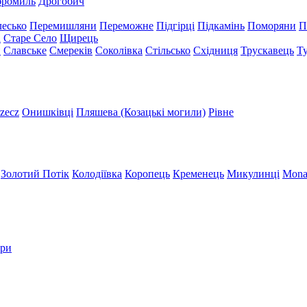
бромиль
Дрогобич
есько
Перемишляни
Переможне
Підгірці
Підкамінь
Поморяни
П
а
Старе Село
Щирець
и
Славське
Смереків
Соколівка
Стільсько
Східниця
Трускавець
Т
zecz
Онишківці
Пляшева (Козацькі могили)
Рівне
Золотий Потік
Колодіївка
Коропець
Кременець
Микулинці
Mona
три