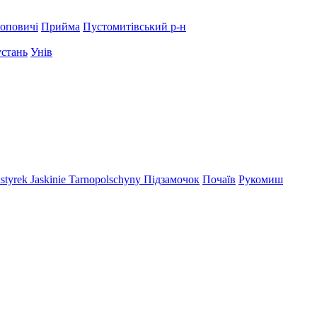
оповичі
Прийма
Пустомитівський р-н
устань
Унів
styrek
Jaskinie Tarnopolschyny
Підзамочок
Почаїв
Рукомиш