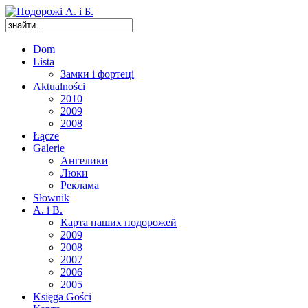
Dom
Lista
Замки і фортеці
Aktualności
2010
2009
2008
Łącze
Galerie
Ангелики
Люки
Реклама
Słownik
A. i B.
Карта наших подорожей
2009
2008
2007
2006
2005
Księga Gości