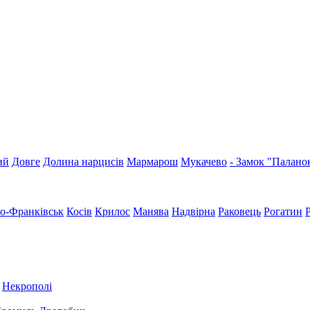
ий
Довге
Долина нарцисів
Мармарош
Мукачево
- Замок "Палано
но-Франківськ
Косів
Крилос
Манява
Надвірна
Раковець
Рогатин
Некрополі