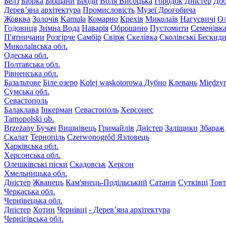
Белз
Бібрка
Бібщани
Броди
Воля Висоцька
Городок
Дністер
До
Дерев’яна архітектура
Промисловість
Музеї Дрогобича
Жовква
Золочів
Kamuła
Комарно
Крехів
Миколаїв
Нагуєвичі
Ол
Годовиця
Зимна Вода
Наварія
Оброшино
Пустомити
Семенівк
П'ятничани
Розгірче
Самбір
Свірж
Скелівка
Сколівські Бескид
Миколаївська обл.
Одеська обл.
Полтавська обл.
Рівненська обл.
Базальтове
Біле озеро
Kolej wąskotorowa
Дубно
Клевань
Międzyr
Сумська обл.
Севастополь
Балаклава
Інкерман
Севастополь
Херсонес
Tarnopolski ob.
Brzeżany
Бучач
Вишнівець
Гримайлів
Дністер
Заліщики
Збараж
Скалат
Тернопіль
Czerwonogród
Язловець
Харківська обл.
Херсонська обл.
Олешківські піски
Скадовськ
Херсон
Хмельницька обл.
Дністер
Жванець
Кам'янець-Подільський
Сатанів
Сутківці
Тов
Черкаська обл.
Чернівецька обл.
Дністер
Хотин
Чернівці
- Дерев’яна архітектура
Чернігівська обл.