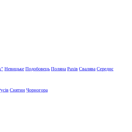
к"
Невицьке
Подобовець
Поляна
Рахів
Свалява
Середнє
Русів
Снятин
Чорногора