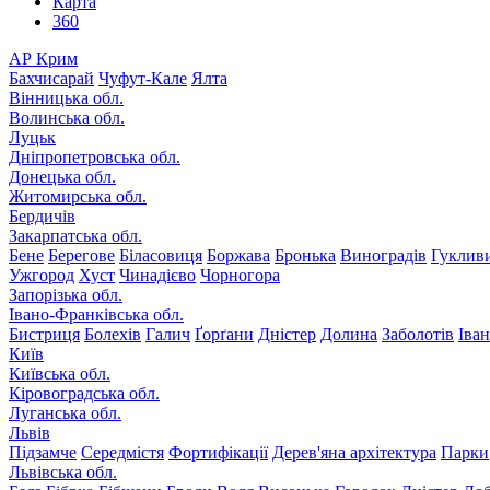
Карта
360
АР Крим
Бахчисарай
Чуфут-Кале
Ялта
Вінницька обл.
Волинська обл.
Луцьк
Дніпропетровська обл.
Донецька обл.
Житомирська обл.
Бердичів
Закарпатська обл.
Бене
Берегове
Біласовиця
Боржава
Бронька
Виноградів
Гуклив
Ужгород
Хуст
Чинадієво
Чорногора
Запорізька обл.
Івано-Франківська обл.
Бистриця
Болехів
Галич
Ґорґани
Дністер
Долина
Заболотів
Іва
Київ
Київська обл.
Кіровоградська обл.
Луганська обл.
Львів
Підзамче
Середмістя
Фортифікації
Дерев'яна архітектура
Парки
Львівська обл.