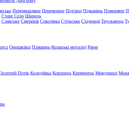
бромиль
Дрогобич
есько
Перемишляни
Переможне
Підгірці
Підкамінь
Поморяни
П
а
Старе Село
Щирець
и
Славське
Смереків
Соколівка
Стільсько
Східниця
Трускавець
Т
zecz
Онишківці
Пляшева (Козацькі могили)
Рівне
Золотий Потік
Колодіївка
Коропець
Кременець
Микулинці
Mona
три