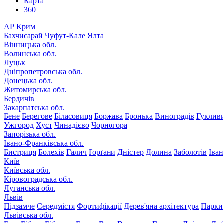
Карта
360
АР Крим
Бахчисарай
Чуфут-Кале
Ялта
Вінницька обл.
Волинська обл.
Луцьк
Дніпропетровська обл.
Донецька обл.
Житомирська обл.
Бердичів
Закарпатська обл.
Бене
Берегове
Біласовиця
Боржава
Бронька
Виноградів
Гуклив
Ужгород
Хуст
Чинадієво
Чорногора
Запорізька обл.
Івано-Франківська обл.
Бистриця
Болехів
Галич
Ґорґани
Дністер
Долина
Заболотів
Іва
Київ
Київська обл.
Кіровоградська обл.
Луганська обл.
Львів
Підзамче
Середмістя
Фортифікації
Дерев'яна архітектура
Парки
Львівська обл.