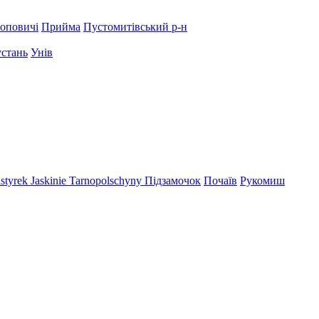
оповичі
Прийма
Пустомитівський р-н
устань
Унів
styrek
Jaskinie Tarnopolschyny
Підзамочок
Почаїв
Рукомиш