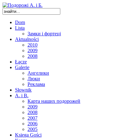
Dom
Lista
Замки і фортеці
Aktualności
2010
2009
2008
Łącze
Galerie
Ангелики
Люки
Реклама
Słownik
A. i B.
Карта наших подорожей
2009
2008
2007
2006
2005
Księga Gości