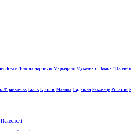
ий
Довге
Долина нарцисів
Мармарош
Мукачево
- Замок "Палано
но-Франківськ
Косів
Крилос
Манява
Надвірна
Раковець
Рогатин
Некрополі