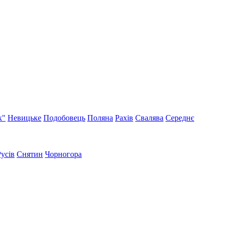
к"
Невицьке
Подобовець
Поляна
Рахів
Свалява
Середнє
Русів
Снятин
Чорногора