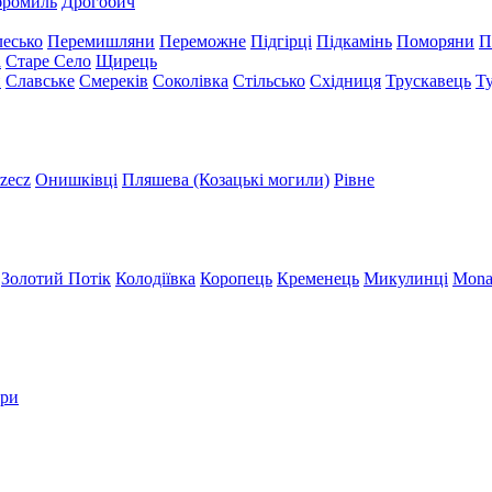
бромиль
Дрогобич
есько
Перемишляни
Переможне
Підгірці
Підкамінь
Поморяни
П
а
Старе Село
Щирець
и
Славське
Смереків
Соколівка
Стільсько
Східниця
Трускавець
Т
zecz
Онишківці
Пляшева (Козацькі могили)
Рівне
Золотий Потік
Колодіївка
Коропець
Кременець
Микулинці
Mona
три