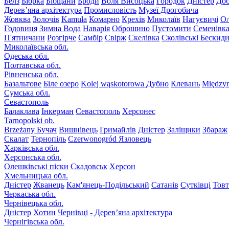
Белз
Бібрка
Бібщани
Броди
Воля Висоцька
Городок
Дністер
До
Дерев’яна архітектура
Промисловість
Музеї Дрогобича
Жовква
Золочів
Kamuła
Комарно
Крехів
Миколаїв
Нагуєвичі
Ол
Годовиця
Зимна Вода
Наварія
Оброшино
Пустомити
Семенівк
П'ятничани
Розгірче
Самбір
Свірж
Скелівка
Сколівські Бескид
Миколаївська обл.
Одеська обл.
Полтавська обл.
Рівненська обл.
Базальтове
Біле озеро
Kolej wąskotorowa
Дубно
Клевань
Międzyr
Сумська обл.
Севастополь
Балаклава
Інкерман
Севастополь
Херсонес
Tarnopolski ob.
Brzeżany
Бучач
Вишнівець
Гримайлів
Дністер
Заліщики
Збараж
Скалат
Тернопіль
Czerwonogród
Язловець
Харківська обл.
Херсонська обл.
Олешківські піски
Скадовськ
Херсон
Хмельницька обл.
Дністер
Жванець
Кам'янець-Подільський
Сатанів
Сутківці
Тов
Черкаська обл.
Чернівецька обл.
Дністер
Хотин
Чернівці
- Дерев’яна архітектура
Чернігівська обл.