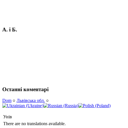
А. і Б.
Останні коментарі
Dom
○
Львівська обл.
○
Унів
There are no translations available.