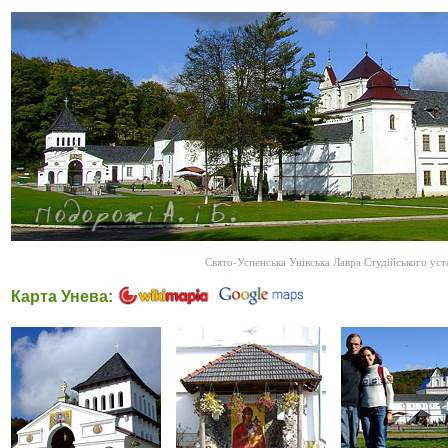
Свято-Успенська Унівська Лавра Студійського уст
Карта Унева: