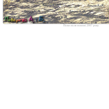
Піски після пожежі 2007 року.