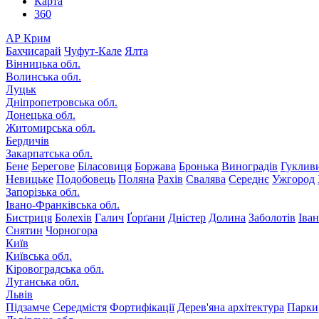
Карта
360
АР Крим
Бахчисарай
Чуфут-Кале
Ялта
Вінницька обл.
Волинська обл.
Луцьк
Дніпропетровська обл.
Донецька обл.
Житомирська обл.
Бердичів
Закарпатська обл.
Бене
Берегове
Біласовиця
Боржава
Бронька
Виноградів
Гуклив
Невицьке
Подобовець
Поляна
Рахів
Свалява
Середнє
Ужгород
Запорізька обл.
Івано-Франківська обл.
Бистриця
Болехів
Галич
Ґорґани
Дністер
Долина
Заболотів
Іва
Снятин
Чорногора
Київ
Київська обл.
Кіровоградська обл.
Луганська обл.
Львів
Підзамче
Середмістя
Фортифікації
Дерев'яна архітектура
Парки