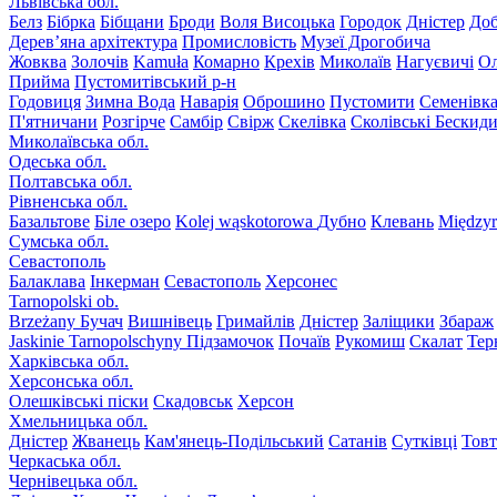
Львівська обл.
Белз
Бібрка
Бібщани
Броди
Воля Висоцька
Городок
Дністер
До
Дерев’яна архітектура
Промисловість
Музеї Дрогобича
Жовква
Золочів
Kamuła
Комарно
Крехів
Миколаїв
Нагуєвичі
Ол
Прийма
Пустомитівський р-н
Годовиця
Зимна Вода
Наварія
Оброшино
Пустомити
Семенівк
П'ятничани
Розгірче
Самбір
Свірж
Скелівка
Сколівські Бескид
Миколаївська обл.
Одеська обл.
Полтавська обл.
Рівненська обл.
Базальтове
Біле озеро
Kolej wąskotorowa
Дубно
Клевань
Międzyr
Сумська обл.
Севастополь
Балаклава
Інкерман
Севастополь
Херсонес
Tarnopolski ob.
Brzeżany
Бучач
Вишнівець
Гримайлів
Дністер
Заліщики
Збараж
Jaskinie Tarnopolschyny
Підзамочок
Почаїв
Рукомиш
Скалат
Тер
Харківська обл.
Херсонська обл.
Олешківські піски
Скадовськ
Херсон
Хмельницька обл.
Дністер
Жванець
Кам'янець-Подільський
Сатанів
Сутківці
Тов
Черкаська обл.
Чернівецька обл.