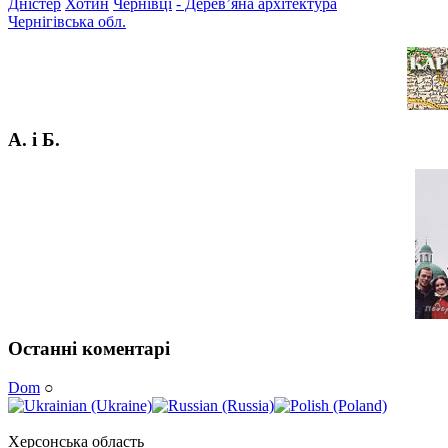
Дністер
Хотин
Чернівці
- Дерев’яна архітектура
Чернігівська обл.
А. і Б.
Останні коментарі
Dom
○
Херсонська область