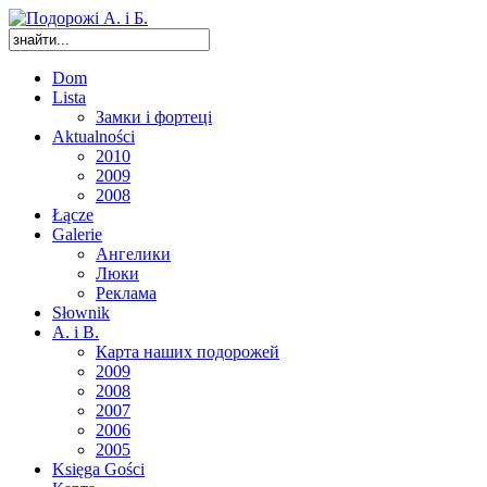
Dom
Lista
Замки і фортеці
Aktualności
2010
2009
2008
Łącze
Galerie
Ангелики
Люки
Реклама
Słownik
A. i B.
Карта наших подорожей
2009
2008
2007
2006
2005
Księga Gości