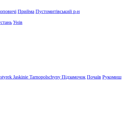
оповичі
Прийма
Пустомитівський р-н
устань
Унів
styrek
Jaskinie Tarnopolschyny
Підзамочок
Почаїв
Рукомиш