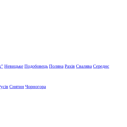
к"
Невицьке
Подобовець
Поляна
Рахів
Свалява
Середнє
Русів
Снятин
Чорногора