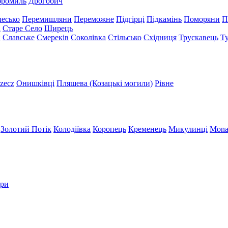
бромиль
Дрогобич
есько
Перемишляни
Переможне
Підгірці
Підкамінь
Поморяни
П
а
Старе Село
Щирець
и
Славське
Смереків
Соколівка
Стільсько
Східниця
Трускавець
Т
zecz
Онишківці
Пляшева (Козацькі могили)
Рівне
Золотий Потік
Колодіївка
Коропець
Кременець
Микулинці
Mona
три