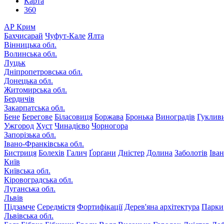
Карта
360
АР Крим
Бахчисарай
Чуфут-Кале
Ялта
Вінницька обл.
Волинська обл.
Луцьк
Дніпропетровська обл.
Донецька обл.
Житомирська обл.
Бердичів
Закарпатська обл.
Бене
Берегове
Біласовиця
Боржава
Бронька
Виноградів
Гуклив
Ужгород
Хуст
Чинадієво
Чорногора
Запорізька обл.
Івано-Франківська обл.
Бистриця
Болехів
Галич
Ґорґани
Дністер
Долина
Заболотів
Іва
Київ
Київська обл.
Кіровоградська обл.
Луганська обл.
Львів
Підзамче
Середмістя
Фортифікації
Дерев'яна архітектура
Парки
Львівська обл.