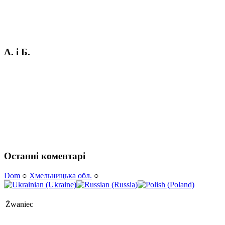
А. і Б.
Останні коментарі
Dom
○
Хмельницька обл.
○
Żwaniec