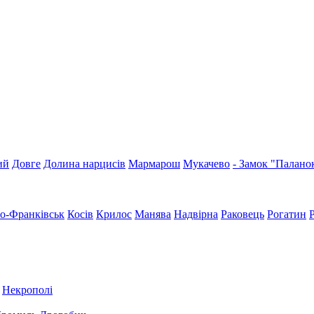
ий
Довге
Долина нарцисів
Мармарош
Мукачево
- Замок "Палано
но-Франківськ
Косів
Крилос
Манява
Надвірна
Раковець
Рогатин
Некрополі