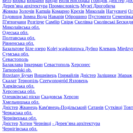
Белз
Бібрка
Бібщани
Броди
Воля Висоцька
Городок
Дністер
До
Дерев’яна архітектура
Промисловість
Музеї Дрогобича
Жовква
Золочів
Kamuła
Комарно
Крехів
Миколаїв
Нагуєвичі
Ол
Годовиця
Зимна Вода
Наварія
Оброшино
Пустомити
Семенівк
П'ятничани
Розгірче
Самбір
Свірж
Скелівка
Сколівські Бескид
Миколаївська обл.
Одеська обл.
Полтавська обл.
Рівненська обл.
Базальтове
Біле озеро
Kolej wąskotorowa
Дубно
Клевань
Międzyr
Сумська обл.
Севастополь
Балаклава
Інкерман
Севастополь
Херсонес
Tarnopolski ob.
Brzeżany
Бучач
Вишнівець
Гримайлів
Дністер
Заліщики
Збараж
Скалат
Тернопіль
Czerwonogród
Язловець
Харківська обл.
Херсонська обл.
Олешківські піски
Скадовськ
Херсон
Хмельницька обл.
Дністер
Жванець
Кам'янець-Подільський
Сатанів
Сутківці
Тов
Черкаська обл.
Чернівецька обл.
Дністер
Хотин
Чернівці
- Дерев’яна архітектура
Чернігівська обл.