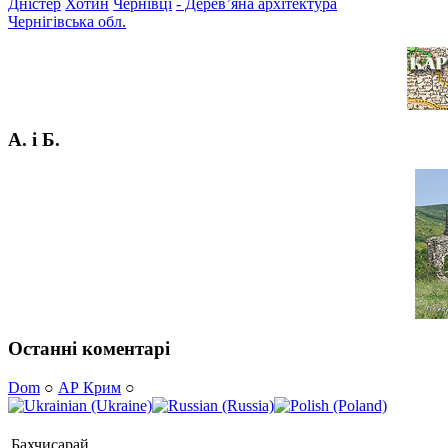
Дністер
Хотин
Чернівці
- Дерев’яна архітектура
Чернігівська обл.
А. і Б.
Останні коментарі
Dom
○
АР Крим
○
Бахчисарай