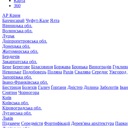
Карта
360
АР Крим
Бахчисарай
Чуфут-Кале
Ялта
Вінницька обл.
Волинська обл.
Луцьк
Дніпропетровська обл.
Донецька обл.
Житомирська обл.
Бердичів
Закарпатська обл.
Бене
Берегове
Біласовиця
Боржава
Бронька
Виноградів
Гуклив
Невицьке
Подобовець
Поляна
Рахів
Свалява
Середнє
Ужгород
Запорізька обл.
Івано-Франківська обл.
Бистриця
Болехів
Галич
Ґорґани
Дністер
Долина
Заболотів
Іва
Снятин
Чорногора
Київ
Київська обл.
Кіровоградська обл.
Луганська обл.
Львів
Підзамче
Середмістя
Фортифікації
Дерев'яна архітектура
Парки