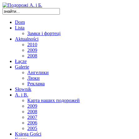
Dom
Lista
Замки і фортеці
Aktualności
2010
2009
2008
Łącze
Galerie
Ангелики
Люки
Реклама
Słownik
A. i B.
Карта наших подорожей
2009
2008
2007
2006
2005
Księga Gości