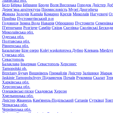
Львівська обл.
Белз
Бібрка
Бібщани
Броди
Воля Висоцька
Городок
Дністер
До
Дерев’яна архітектура
Промисловість
Музеї Дрогобича
Жовква
Золочів
Kamuła
Комарно
Крехів
Миколаїв
Нагуєвичі
Ол
Прийма
Пустомитівський р-н
Годовиця
Зимна Вода
Наварія
Оброшино
Пустомити
Семенівк
П'ятничани
Розгірче
Самбір
Свірж
Скелівка
Сколівські Бескид
Миколаївська обл.
Одеська обл.
Полтавська обл.
Рівненська обл.
Базальтове
Біле озеро
Kolej wąskotorowa
Дубно
Клевань
Międzyr
Сумська обл.
Севастополь
Балаклава
Інкерман
Севастополь
Херсонес
Tarnopolski ob.
Brzeżany
Бучач
Вишнівець
Гримайлів
Дністер
Заліщики
Збараж
Jaskinie Tarnopolschyny
Підзамочок
Почаїв
Рукомиш
Скалат
Тер
Харківська обл.
Херсонська обл.
Олешківські піски
Скадовськ
Херсон
Хмельницька обл.
Дністер
Жванець
Кам'янець-Подільський
Сатанів
Сутківці
Тов
Черкаська обл.
Чернівецька обл.