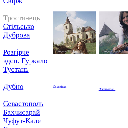
Свірж
Тростянець
Стільсько
Дуброва
Розгірче
вдсп. Гуркало
Тустань
Дубно
Соколівка.
П'ятничани.
Севастополь
Бахчисарай
Чуфут-Кале