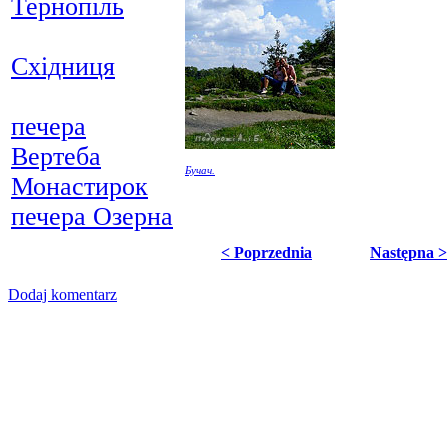
Тернопіль
Східниця
печера
Вертеба
Бучач.
Монастирок
печера Озерна
< Poprzednia
Następna >
Dodaj komentarz