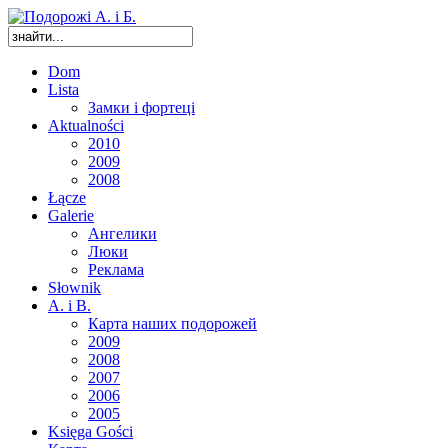
Dom
Lista
Замки і фортеці
Aktualności
2010
2009
2008
Łącze
Galerie
Ангелики
Люки
Реклама
Słownik
A. i B.
Карта наших подорожей
2009
2008
2007
2006
2005
Księga Gości