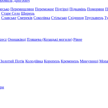
бромиль
Дрогобич
есько
Перемишляни
Переможне
Підгірці
Підкамінь
Поморяни
П
а
Старе Село
Щирець
и
Славське
Смереків
Соколівка
Стільсько
Східниця
Трускавець
Т
zecz
Онишківці
Пляшева (Козацькі могили)
Рівне
Золотий Потік
Колодіївка
Коропець
Кременець
Микулинці
Mona
три