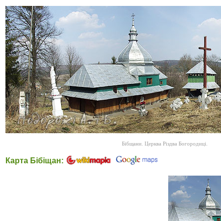
Бібщани. Церква Різдва Богородиці.
Карта Бібіщан: