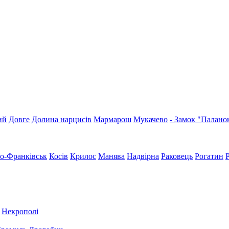
ий
Довге
Долина нарцисів
Мармарош
Мукачево
- Замок "Палано
но-Франківськ
Косів
Крилос
Манява
Надвірна
Раковець
Рогатин
Некрополі