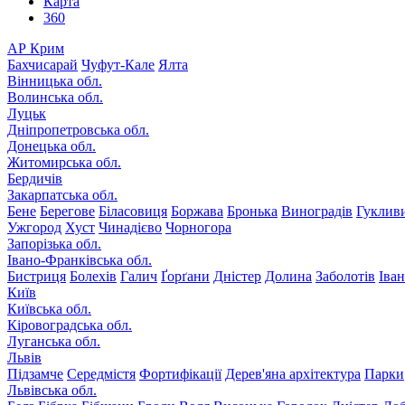
Карта
360
АР Крим
Бахчисарай
Чуфут-Кале
Ялта
Вінницька обл.
Волинська обл.
Луцьк
Дніпропетровська обл.
Донецька обл.
Житомирська обл.
Бердичів
Закарпатська обл.
Бене
Берегове
Біласовиця
Боржава
Бронька
Виноградів
Гуклив
Ужгород
Хуст
Чинадієво
Чорногора
Запорізька обл.
Івано-Франківська обл.
Бистриця
Болехів
Галич
Ґорґани
Дністер
Долина
Заболотів
Іва
Київ
Київська обл.
Кіровоградська обл.
Луганська обл.
Львів
Підзамче
Середмістя
Фортифікації
Дерев'яна архітектура
Парки
Львівська обл.