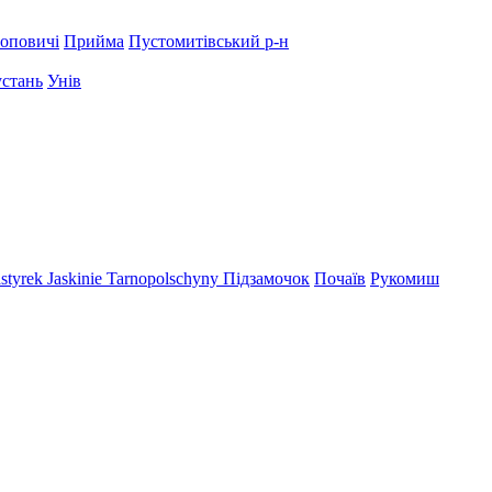
оповичі
Прийма
Пустомитівський р-н
устань
Унів
styrek
Jaskinie Tarnopolschyny
Підзамочок
Почаїв
Рукомиш