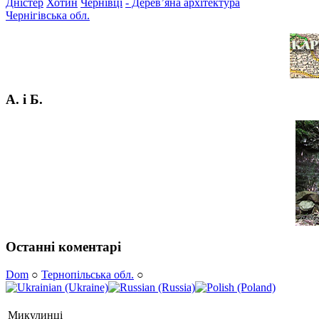
Дністер
Хотин
Чернівці
- Дерев’яна архітектура
Чернігівська обл.
А. і Б.
Останні коментарі
Dom
○
Тернопільська обл.
○
Микулинці