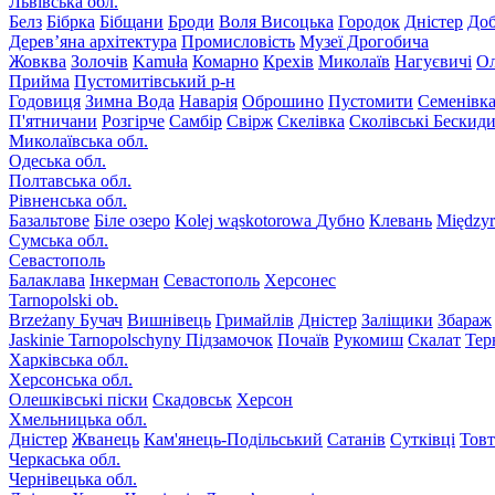
Львівська обл.
Белз
Бібрка
Бібщани
Броди
Воля Висоцька
Городок
Дністер
До
Дерев’яна архітектура
Промисловість
Музеї Дрогобича
Жовква
Золочів
Kamuła
Комарно
Крехів
Миколаїв
Нагуєвичі
Ол
Прийма
Пустомитівський р-н
Годовиця
Зимна Вода
Наварія
Оброшино
Пустомити
Семенівк
П'ятничани
Розгірче
Самбір
Свірж
Скелівка
Сколівські Бескид
Миколаївська обл.
Одеська обл.
Полтавська обл.
Рівненська обл.
Базальтове
Біле озеро
Kolej wąskotorowa
Дубно
Клевань
Międzyr
Сумська обл.
Севастополь
Балаклава
Інкерман
Севастополь
Херсонес
Tarnopolski ob.
Brzeżany
Бучач
Вишнівець
Гримайлів
Дністер
Заліщики
Збараж
Jaskinie Tarnopolschyny
Підзамочок
Почаїв
Рукомиш
Скалат
Тер
Харківська обл.
Херсонська обл.
Олешківські піски
Скадовськ
Херсон
Хмельницька обл.
Дністер
Жванець
Кам'янець-Подільський
Сатанів
Сутківці
Тов
Черкаська обл.
Чернівецька обл.