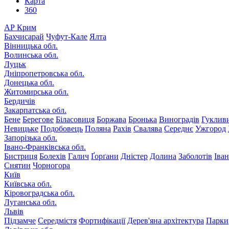
Карта
360
АР Крим
Бахчисарай
Чуфут-Кале
Ялта
Вінницька обл.
Волинська обл.
Луцьк
Дніпропетровська обл.
Донецька обл.
Житомирська обл.
Бердичів
Закарпатська обл.
Бене
Берегове
Біласовиця
Боржава
Бронька
Виноградів
Гуклив
Невицьке
Подобовець
Поляна
Рахів
Свалява
Середнє
Ужгород
Запорізька обл.
Івано-Франківська обл.
Бистриця
Болехів
Галич
Ґорґани
Дністер
Долина
Заболотів
Іва
Снятин
Чорногора
Київ
Київська обл.
Кіровоградська обл.
Луганська обл.
Львів
Підзамче
Середмістя
Фортифікації
Дерев'яна архітектура
Парки