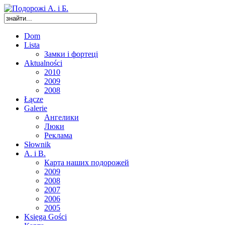
Dom
Lista
Замки і фортеці
Aktualności
2010
2009
2008
Łącze
Galerie
Ангелики
Люки
Реклама
Słownik
A. i B.
Карта наших подорожей
2009
2008
2007
2006
2005
Księga Gości