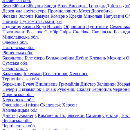
Львівська обл.
Белз
Бібрка
Бібщани
Броди
Воля Висоцька
Городок
Дністер
До
Дерев’яна архітектура
Промисловість
Музеї Дрогобича
Жовква
Золочів
Камула
Комарно
Крехів
Миколаїв
Нагуєвичі
Ол
Прийма
Пустомитівський р-н
Годовиця
Зимна Вода
Наварія
Оброшино
Пустомити
Семенівк
П'ятничани
Розгірче
Самбір
Свірж
Скелівка
Сколівські Бескид
Миколаївська обл.
Одеська обл.
Полтавська обл.
Рівненська обл.
Базальтове
Біле озеро
Вузькоколійка
Дубно
Клевань
Межиріч
О
Сумська обл.
Севастополь
Балаклава
Інкерман
Севастополь
Херсонес
Тернопільська обл.
Бережани
Бучач
Вишнівець
Гримайлів
Дністер
Заліщики
Збара
Печери
Підзамочок
Почаїв
Рукомиш
Скалат
Тернопіль
Червоно
Харківська обл.
Херсонська обл.
Олешківські піски
Скадовськ
Херсон
Хмельницька обл.
Дністер
Жванець
Кам'янець-Подільський
Сатанів
Сутківці
Тов
Черкаська обл.
Чернівецька обл.