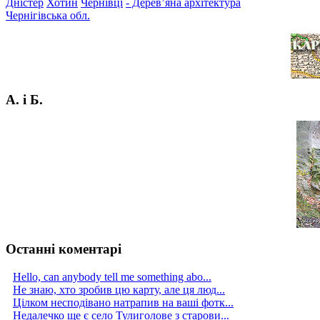
Дністер
Хотин
Чернівці
- Дерев’яна архітектура
Чернігівська обл.
А. і Б.
Останні коментарі
Hello, can anybody tell me something abo...
Не знаю, хто зробив цю карту, але ця люд...
Цілком несподівано натрапив на ваші фотк...
Недалечко ще є село Тулиголове з старови...