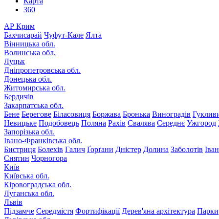
Карта
360
АР Крим
Бахчисарай
Чуфут-Кале
Ялта
Вінницька обл.
Волинська обл.
Луцьк
Дніпропетровська обл.
Донецька обл.
Житомирська обл.
Бердичів
Закарпатська обл.
Бене
Берегове
Біласовиця
Боржава
Бронька
Виноградів
Гуклив
Невицьке
Подобовець
Поляна
Рахів
Свалява
Середнє
Ужгород
Запорізька обл.
Івано-Франківська обл.
Бистриця
Болехів
Галич
Ґорґани
Дністер
Долина
Заболотів
Іва
Снятин
Чорногора
Київ
Київська обл.
Кіровоградська обл.
Луганська обл.
Львів
Підзамче
Середмістя
Фортифікації
Дерев'яна архітектура
Парки