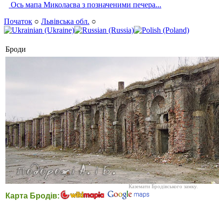
Ось мапа Миколаєва з позначеними печера...
Початок
○
Львівська обл.
○
Броди
Каземати Бродівського замку.
Карта Бродів: