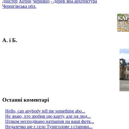
Дністер
Хотин
Чернівці
- Дерев’яна архітектура
Чернігівська обл.
А. і Б.
Останні коментарі
Hello, can anybody tell me something abo...
Не знаю, хто зробив цю карту, але ця люд...
Цілком несподівано натрапив на ваші фотк...
Недалечко ще є село Тулиголове з старови...