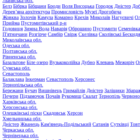
Львівська обл.
Белз
Бібрка
Бібщани
Броди
Воля Висоцька
Городок
Дністер
До
Дерев’яна архітектура
Промисловість
Музеї Дрогобича
Жовква
Золочів
Камула
Комарно
Крехів
Миколаїв
Нагуєвичі
Ол
Прийма
Пустомитівський р-н
Годовиця
Зимна Вода
Наварія
Оброшино
Пустомити
Семенівк
П'ятничани
Розгірче
Самбір
Свірж
Скелівка
Сколівські Бескид
Миколаївська обл.
Одеська обл.
Полтавська обл.
Рівненська обл.
Базальтове
Біле озеро
Вузькоколійка
Дубно
Клевань
Межиріч
О
Сумська обл.
Севастополь
Балаклава
Інкерман
Севастополь
Херсонес
Тернопільська обл.
Бережани
Бучач
Вишнівець
Гримайлів
Дністер
Заліщики
Збара
Печери
Підзамочок
Почаїв
Рукомиш
Скалат
Тернопіль
Червоно
Харківська обл.
Херсонська обл.
Олешківські піски
Скадовськ
Херсон
Хмельницька обл.
Дністер
Жванець
Кам'янець-Подільський
Сатанів
Сутківці
Тов
Черкаська обл.
Чернівецька обл.