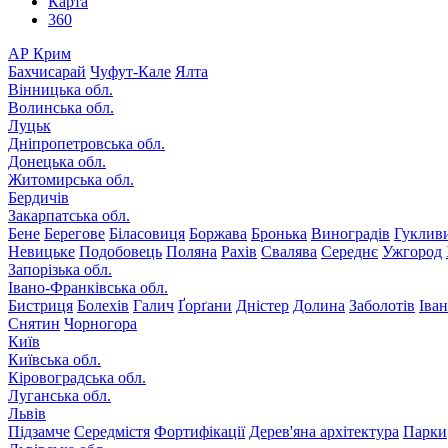
Карта
360
АР Крим
Бахчисарай
Чуфут-Кале
Ялта
Вінницька обл.
Волинська обл.
Луцьк
Дніпропетровська обл.
Донецька обл.
Житомирська обл.
Бердичів
Закарпатська обл.
Бене
Берегове
Біласовиця
Боржава
Бронька
Виноградів
Гуклив
Невицьке
Подобовець
Поляна
Рахів
Свалява
Середнє
Ужгород
Запорізька обл.
Івано-Франківська обл.
Бистриця
Болехів
Галич
Ґорґани
Дністер
Долина
Заболотів
Іва
Снятин
Чорногора
Київ
Київська обл.
Кіровоградська обл.
Луганська обл.
Львів
Підзамче
Середмістя
Фортифікації
Дерев'яна архітектура
Парки