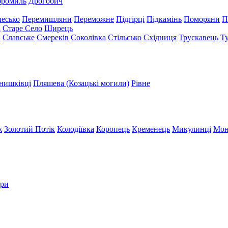
бромиль
Дрогобич
есько
Перемишляни
Переможне
Підгірці
Підкамінь
Поморяни
П
а
Старе Село
Щирець
и
Славське
Смереків
Соколівка
Стільсько
Східниця
Трускавець
Т
нишківці
Пляшева (Козацькі могили)
Рівне
ж
Золотий Потік
Колодіївка
Коропець
Кременець
Микулинці
Мон
три