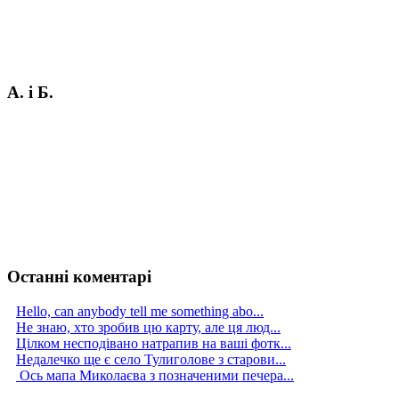
А. і Б.
Останні коментарі
Hello, can anybody tell me something abo...
Не знаю, хто зробив цю карту, але ця люд...
Цілком несподівано натрапив на ваші фотк...
Недалечко ще є село Тулиголове з старови...
Ось мапа Миколаєва з позначеними печера...