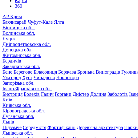
Карта
360
АР Крим
Бахчисарай
Чуфут-Кале
Ялта
Вінницька обл.
Волинська обл.
Луцьк
Дніпропетровська обл.
Донецька обл.
Житомирська обл.
Бердичів
Закарпатська обл.
Бене
Берегове
Біласовиця
Боржава
Бронька
Виноградів
Гуклив
Ужгород
Хуст
Чинадієво
Чорногора
Запорізька обл.
Івано-Франківська обл.
Бистриця
Болехів
Галич
Ґорґани
Дністер
Долина
Заболотів
Іва
Київ
Київська обл.
Кіровоградська обл.
Луганська обл.
Львів
Підзамче
Середмістя
Фортифікації
Дерев'яна архітектура
Парки
Львівська обл.