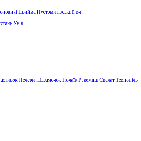
оповичі
Прийма
Пустомитівський р-н
устань
Унів
астирок
Печери
Підзамочок
Почаїв
Рукомиш
Скалат
Тернопіль