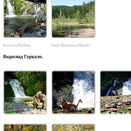
Водоспад Кам'янка.
Озеро Журавлине (Мертве).
Водоспад Гуркало.