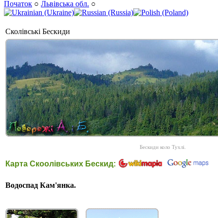
Початок
○
Львівська обл.
○
Сколівські Бескиди
Бескиди коло Тухлі.
Карта Скоолівських Бескид:
Водоспад Кам'янка.