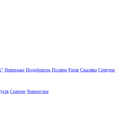
к"
Невицьке
Подобовець
Поляна
Рахів
Свалява
Середнє
Русів
Снятин
Чорногора