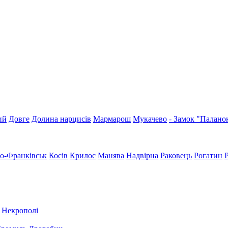
ий
Довге
Долина нарцисів
Мармарош
Мукачево
- Замок "Палано
но-Франківськ
Косів
Крилос
Манява
Надвірна
Раковець
Рогатин
Некрополі