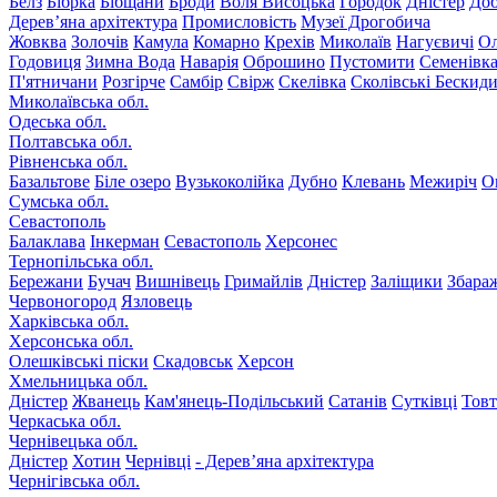
Белз
Бібрка
Бібщани
Броди
Воля Висоцька
Городок
Дністер
До
Дерев’яна архітектура
Промисловість
Музеї Дрогобича
Жовква
Золочів
Камула
Комарно
Крехів
Миколаїв
Нагуєвичі
Ол
Годовиця
Зимна Вода
Наварія
Оброшино
Пустомити
Семенівк
П'ятничани
Розгірче
Самбір
Свірж
Скелівка
Сколівські Бескид
Миколаївська обл.
Одеська обл.
Полтавська обл.
Рівненська обл.
Базальтове
Біле озеро
Вузькоколійка
Дубно
Клевань
Межиріч
О
Сумська обл.
Севастополь
Балаклава
Інкерман
Севастополь
Херсонес
Тернопільська обл.
Бережани
Бучач
Вишнівець
Гримайлів
Дністер
Заліщики
Збара
Червоногород
Язловець
Харківська обл.
Херсонська обл.
Олешківські піски
Скадовськ
Херсон
Хмельницька обл.
Дністер
Жванець
Кам'янець-Подільський
Сатанів
Сутківці
Тов
Черкаська обл.
Чернівецька обл.
Дністер
Хотин
Чернівці
- Дерев’яна архітектура
Чернігівська обл.